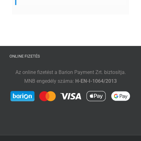
ONLINE FIZETÉS
Az online fizetést a Barion Payment Zrt. biztosítja.
MNB engedély száma:
H-EN-I-1064/2013