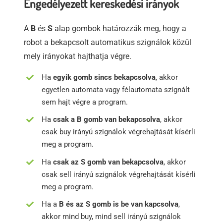
Engedélyezett kereskedési irányok
A
B
és
S
alap gombok határozzák meg, hogy a
robot a bekapcsolt automatikus szignálok közül
mely irányokat hajthatja végre.
Ha
egyik gomb sincs bekapcsolva
, akkor
egyetlen automata vagy félautomata szignált
sem hajt végre a program.
Ha
csak a B
gomb van bekapcsolva
, akkor
csak buy irányú szignálok végrehajtását kísérli
meg a program.
Ha
csak az S gomb van bekapcsolva
, akkor
csak sell irányú szignálok végrehajtását kísérli
meg a program.
Ha a
B és az S gomb is be van kapcsolva
,
akkor mind buy, mind sell irányú szignálok