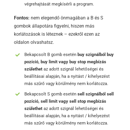
végrehajtását megkísérli a program.
Fontos:
nem elegendő önmagában a B és S
gombok állapotára figyelni, hiszen más
korlátozások is léteznek – ezekről ezen az
oldalon olvashatsz.
Bekapcsolt B gomb esetén
buy szignálból buy
pozíció, buy limit vagy buy stop megbízás
születhet
az adott szignál lehetőségei és
beállításai alapján, ha a nyitást / kihelyezést
más szűrő vagy körülmény nem korlátozza.
Bekapcsolt S gomb esetén
sell szignálból sell
pozíció, sell limit vagy sell stop megbízás
születhet
az adott szignál lehetőségei és
beállításai alapján, ha a nyitást / kihelyezést
más szűrő vagy körülmény nem korlátozza.