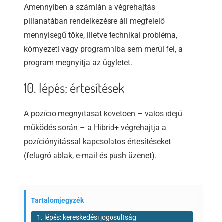
Amennyiben a számlán a végrehajtás
pillanatában rendelkezésre áll megfelelő
mennyiségű tőke, illetve technikai probléma,
környezeti vagy programhiba sem merül fel, a
program megnyitja az ügyletet.
10. lépés: értesítések
A pozíció megnyitását követően – valós idejű
működés során – a Hibrid+ végrehajtja a
pozíciónyitással kapcsolatos értesítéseket
(felugró ablak, e-mail és push üzenet).
Tartalomjegyzék
1. lépés: kereskedési jogosultság