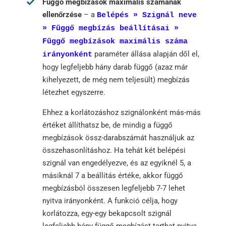
Függő megbízások maximális számának
ellenőrzése
– a
Belépés » Szignál neve
» Függő megbízás beállításai »
Függő megbízások maximális száma
paraméter állása alapján dől el,
irányonként
hogy legfeljebb hány darab függő (azaz már
kihelyezett, de még nem teljesült) megbízás
létezhet egyszerre.
Ehhez a korlátozáshoz szignálonként más-más
értéket állíthatsz be, de mindig a függő
megbízások össz-darabszámát használjuk az
összehasonlításhoz. Ha tehát két belépési
szignál van engedélyezve, és az egyiknél 5, a
másiknál 7 a beállítás értéke, akkor függő
megbízásból összesen legfeljebb 7-7 lehet
nyitva irányonként. A funkció célja, hogy
korlátozza, egy-egy bekapcsolt szignál
legfeljebb hány függő megbízást tarthat nyitva