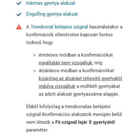
Hármas gyertya alakzat
Engulfing gyertya alakzat
A
Trendvonal belépési szignál
használatakor a
konfirmációk ellenőrzése kapcsán fontos
tudnod, hogy
érintéses módban a konfirmációkat
egyáltalán nem vizsgáljuk
, míg
átzárásos módban a konfirmációkat
kizárólag az átzárást teljesítő gyertyától
indulva vizsgáljuk
a múltbéli gyertyákat
az adott alakzat gyertyaszáma alapján.
Ebből kifolyólag a trendvonalas belépési
szignál Konfirmációs alakzatok menüjén belül
nem létezik a
Fő szignál lejár X gyertyától
paraméter.