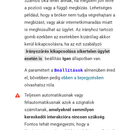
Számos oka lehet annak, ha mégsem jön létre
a pozíció vagy a függő megbízás. Lehetséges
például, hogy a bróker nem tudja végrehajtani a
megbízást, vagy akár internetkimaradás miatt
is meghiúsulhat az ügylet. Az irányhoz tartozó
gomb ezekben az esetekben kizárólag akkor
kerül kikapcsolásra, ha az ezt szabályzó
Irányszűrés kikapcsolása sikertelen ügylet
esetén is
beállítás
Igen
állapotban van.
A paramétert a
almenüben éred
Beállítások
el, bővebben pedig
ebben a bejegyzésben
olvashatsz róla.
Teljesen automatikusnak vagy
félautomatikusnak azok a szignálok
számítanak,
amelyeknél semmilyen
kereskedői interakcióra nincsen szükség
.
Fontos tehát megjegyezni, hogy a