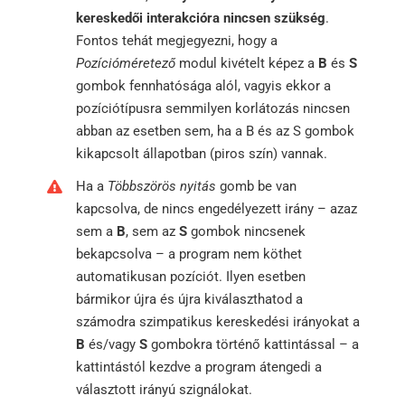
kereskedői interakcióra nincsen szükség
.
Fontos tehát megjegyezni, hogy a
Pozícióméretező
modul kivételt képez a
B
és
S
gombok fennhatósága alól, vagyis ekkor a
pozíciótípusra semmilyen korlátozás nincsen
abban az esetben sem, ha a B és az S gombok
kikapcsolt állapotban (piros szín) vannak.
Ha a
Többszörös nyitás
gomb be van
kapcsolva, de nincs engedélyezett irány – azaz
sem a
B
, sem az
S
gombok nincsenek
bekapcsolva – a program nem köthet
automatikusan pozíciót. Ilyen esetben
bármikor újra és újra kiválaszthatod a
számodra szimpatikus kereskedési irányokat a
B
és/vagy
S
gombokra történő kattintással – a
kattintástól kezdve a program átengedi a
választott irányú szignálokat.