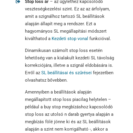
Stop loss ár
– az ügylethez kapcsolódó
veszteségkezelési szint. Ez az az árfolyam,
amit a szignálhoz tartozó SL beállítások
alapján állapít meg a rendszer. Ezt a
hagyományos SL megállapítási módszert
kiválthatod a
Kezdeti stop vonal
funkcióval.
Dinamikusan számolt stop loss esetén
lehetőség van a kialakult kezdeti SL távolság
korrekciójára, illetve a szignál eldobására is.
Erről az
SL beállításai és szűrései
fejezetben
olvashatsz bővebben.
Amennyiben a beállítások alapján
megállapított stop loss piacilag helytelen –
például a buy stop megbízáshoz kapcsolódó
stop loss az utolsó n darab gyertya alapján a
megbízás fölé jönne ki és az SL beállítások
alapján a szint nem korrigálható -, akkor a