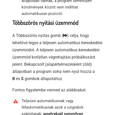
állapotban vannak, a program semmilyen
körülmények között nem indíthat
automatikusan pozíciót.
Többszörös nyitási üzemmód
A Többszörös nyitás gomb (
) célja, hogy
lehetővé tegye a teljesen automatikus kereskedési
üzemmódot. A teljesen automatikus kereskedési
üzemmód korlátlan végrehajtási próbálkozást
jelent. Bekapcsolt (alapértelmezésként zöld)
állapotban a program soha nem nyúl hozzá a
B
és
S
gombok állapotához.
Fontos figyelembe venned az alábbiakat:
Teljesen automatikusnak vagy
félautomatikusnak azok a szignálok
számítanak,
amelyeknél semmilyen