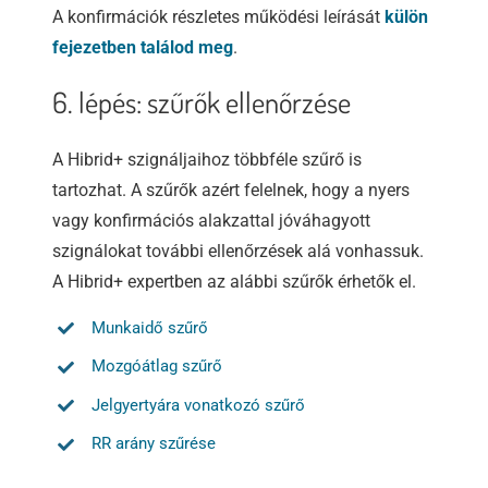
A konfirmációk részletes működési leírását
külön
fejezetben találod meg
.
6. lépés: szűrők ellenőrzése
A Hibrid+ szignáljaihoz többféle szűrő is
tartozhat. A szűrők azért felelnek, hogy a nyers
vagy konfirmációs alakzattal jóváhagyott
szignálokat további ellenőrzések alá vonhassuk.
A Hibrid+ expertben az alábbi szűrők érhetők el.
Munkaidő szűrő
Mozgóátlag szűrő
Jelgyertyára vonatkozó szűrő
RR arány szűrése