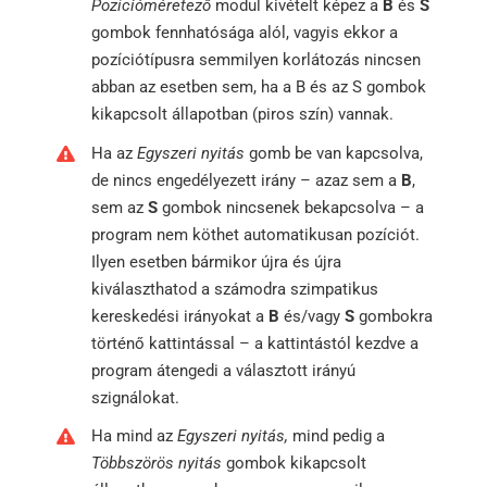
Pozícióméretező
modul kivételt képez a
B
és
S
gombok fennhatósága alól, vagyis ekkor a
pozíciótípusra semmilyen korlátozás nincsen
abban az esetben sem, ha a B és az S gombok
kikapcsolt állapotban (piros szín) vannak.
Ha az
Egyszeri nyitás
gomb be van kapcsolva,
de nincs engedélyezett irány – azaz sem a
B
,
sem az
S
gombok nincsenek bekapcsolva – a
program nem köthet automatikusan pozíciót.
Ilyen esetben bármikor újra és újra
kiválaszthatod a számodra szimpatikus
kereskedési irányokat a
B
és/vagy
S
gombokra
történő kattintással – a kattintástól kezdve a
program átengedi a választott irányú
szignálokat.
Ha mind az
Egyszeri nyitás,
mind pedig a
Többszörös nyitás
gombok kikapcsolt