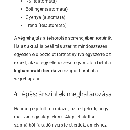
RSI (automata)
Bollinger (automata)
Gyertya (automata)
Trend (félautomata)
A végrehajtás a felsorolás sorrendjében történik.
Ha az aktuális beállítás szerint mindösszesen
egyetlen élő pozíciót tarthat nyitva egyszerre az
expert, akkor egy ellenőrzési folyamaton belül a
leghamarabb beérkező
szignált próbálja
végrehajtani.
4. lépés: árszintek meghatározása
Ha idáig eljutott a rendszer, az azt jelenti, hogy
már van egy alap jelünk. Alap jel alatt a
szignálból fakadó nyers jelet értjük, amelyhez