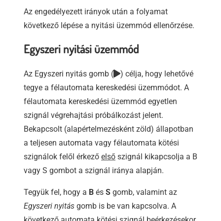
Az engedélyezett irányok után a folyamat
következő lépése a nyitási üzemmód ellenőrzése.
Egyszeri nyitási üzemmód
Az Egyszeri nyitás gomb (
) célja, hogy lehetővé
tegye a félautomata kereskedési üzemmódot. A
félautomata kereskedési üzemmód egyetlen
szignál végrehajtási próbálkozást jelent.
Bekapcsolt (alapértelmezésként zöld) állapotban
a teljesen automata vagy félautomata kötési
szignálok felől érkező
első
szignál kikapcsolja a B
vagy S gombot a szignál iránya alapján.
Tegyük fel, hogy a
B
és
S
gomb, valamint az
Egyszeri nyitás
gomb is be van kapcsolva. A
következő automata kötési szignál beérkezésekor