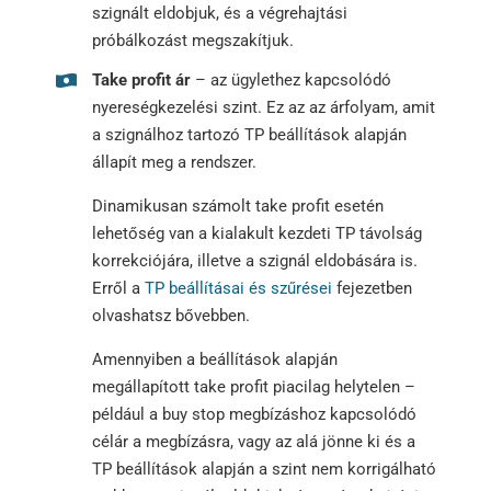
szignált eldobjuk, és a végrehajtási
próbálkozást megszakítjuk.
Take profit ár
– az ügylethez kapcsolódó
nyereségkezelési szint. Ez az az árfolyam, amit
a szignálhoz tartozó TP beállítások alapján
állapít meg a rendszer.
Dinamikusan számolt take profit esetén
lehetőség van a kialakult kezdeti TP távolság
korrekciójára, illetve a szignál eldobására is.
Erről a
TP beállításai és szűrései
fejezetben
olvashatsz bővebben.
Amennyiben a beállítások alapján
megállapított take profit piacilag helytelen –
például a buy stop megbízáshoz kapcsolódó
célár a megbízásra, vagy az alá jönne ki és a
TP beállítások alapján a szint nem korrigálható