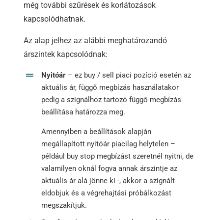
még további szűrések és korlátozások
kapcsolódhatnak.
Az alap jelhez az alábbi meghatározandó
árszintek kapcsolódnak:
Nyitóár
– ez buy / sell piaci pozíció esetén az
aktuális ár, függő megbízás használatakor
pedig a szignálhoz tartozó függő megbízás
beállítása határozza meg.
Amennyiben a beállítások alapján
megállapított nyitóár piacilag helytelen –
például buy stop megbízást szeretnél nyitni, de
valamilyen oknál fogva annak árszintje az
aktuális ár alá jönne ki -, akkor a szignált
eldobjuk és a végrehajtási próbálkozást
megszakítjuk.