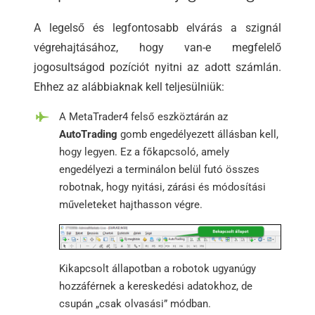
A legelső és legfontosabb elvárás a szignál
végrehajtásához, hogy van-e megfelelő
jogosultságod pozíciót nyitni az adott számlán.
Ehhez az alábbiaknak kell teljesülniük:
A MetaTrader4 felső eszköztárán az
AutoTrading
gomb engedélyezett állásban kell,
hogy legyen. Ez a főkapcsoló, amely
engedélyezi a terminálon belül futó összes
robotnak, hogy nyitási, zárási és módosítási
műveleteket hajthasson végre.
Kikapcsolt állapotban a robotok ugyanúgy
hozzáférnek a kereskedési adatokhoz, de
csupán „csak olvasási” módban.