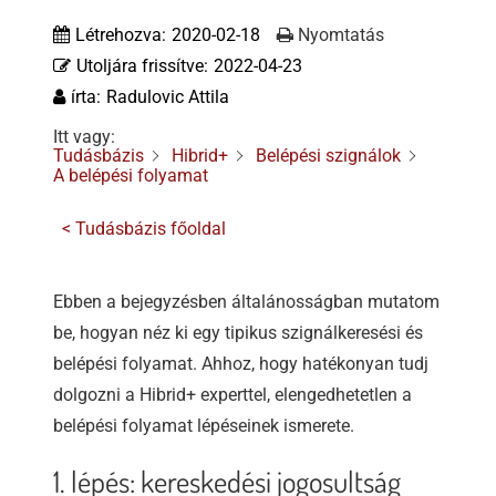
Tőzsdeklub
Létrehozva:
2020-02-18
Nyomtatás
Utoljára frissítve:
2022-04-23
Adósegéd
írta:
Radulovic Attila
Itt vagy:
Tudásbázis
Hibrid+
Belépési szignálok
A belépési folyamat
< Tudásbázis főoldal
Ebben a bejegyzésben általánosságban mutatom
be, hogyan néz ki egy tipikus szignálkeresési és
belépési folyamat. Ahhoz, hogy hatékonyan tudj
dolgozni a Hibrid+ experttel, elengedhetetlen a
belépési folyamat lépéseinek ismerete.
1. lépés: kereskedési jogosultság