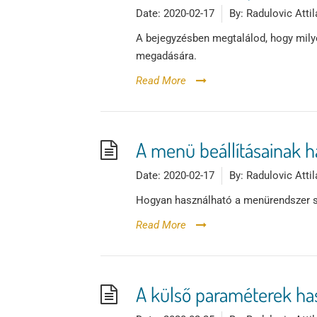
Date:
2020-02-17
By:
Radulovic Attil
A bejegyzésben megtalálod, hogy milye
megadására.
Read More
A menü beállításainak h
Date:
2020-02-17
By:
Radulovic Attil
Hogyan használható a menürendszer seg
Read More
A külső paraméterek hasz