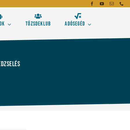
ok
Tőzsdeklub
Adósegéd
dó
mei
dzselés
emzés alapeszközeit!
gásokhoz
Új!