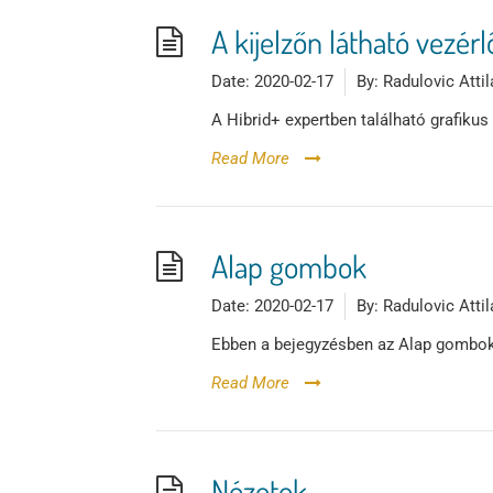
A kijelzőn látható vezérl
Date:
2020-02-17
By:
Radulovic Attil
A Hibrid+ expertben található grafikus
Read More
Alap gombok
Date:
2020-02-17
By:
Radulovic Attil
Ebben a bejegyzésben az Alap gombok r
Read More
Nézetek