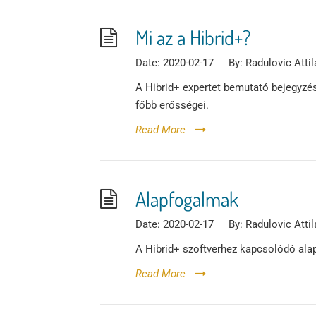
Mi az a Hibrid+?
Date:
2020-02-17
By:
Radulovic Attil
A Hibrid+ expertet bemutató bejegyzés
főbb erősségei.
Read More
Alapfogalmak
Date:
2020-02-17
By:
Radulovic Attil
A Hibrid+ szoftverhez kapcsolódó ala
Read More