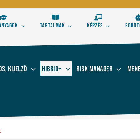
anyagok
Tartalmak
Képzés
Robot
Kezdő
Hala
s aranyszabályai
Tőzsdestratégiák alapele
os, Kijelző
Hibrid+
Risk Manager
Mene
 kereskedésből!
Ismerd meg a technikai el
kereskedés alapjait!
Elliott térképe az ármoz
Szörf Mini
k