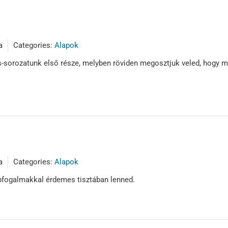
a
Categories:
Alapok
-sorozatunk első része, melyben röviden megosztjuk veled, hogy mi
a
Categories:
Alapok
pfogalmakkal érdemes tisztában lenned.