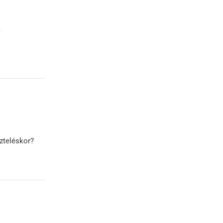
k
zteléskor?