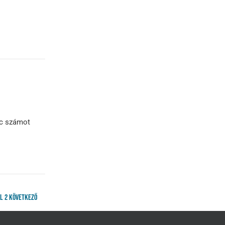
ic számot
al
2
Következő
Bejegyzések
lapozása