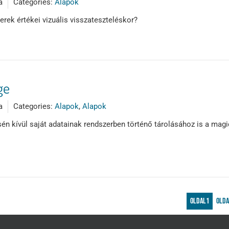
a
Categories:
Alapok
ek értékei vizuális visszateszteléskor?
ge
a
Categories:
Alapok
,
Alapok
ésén kívül saját adatainak rendszerben történő tárolásához is a mag
Oldal
1
Old