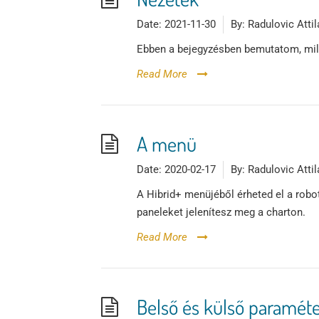
Date:
2021-11-30
By:
Radulovic Attil
Ebben a bejegyzésben bemutatom, mily
Read More
A menü
Date:
2020-02-17
By:
Radulovic Attil
A Hibrid+ menüjéből érheted el a robo
paneleket jelenítesz meg a charton.
Read More
Belső és külső paramét