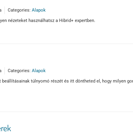
a
Categories:
Alapok
en nézeteket használhatsz a Hibrid+ expertben.
a
Categories:
Alapok
t beállításainak túlnyomó részét és itt döntheted el, hogy milyen 
erek