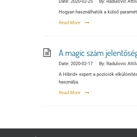
Date:
2020-02-25
By:
Radulovic Attil
Hogyan használhatók a külső paraméter
Read More
A magic szám jelentősé
Date:
2020-02-17
By:
Radulovic Attil
A Hibrid+ expert a pozíciók elkülönít
használja.
Read More