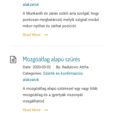
alakzatok
A Munkaidő és zárás szűrő arra szolgál, hogy
pontosan meghatározd, melyik szignál modul
mikor nyithat és zárhat pozíciót.
Read More
Mozgóátlag alapú szűrés
Date:
2020-03-02
By:
Radulovic Attila
Categories:
Szűrők és konfirmációs
alakzatok
A mozgóátlag alapú szűréssel egy vagy több
mozgóátlag és a gyertyák viszonyát
vizsgálhatod.
Read More