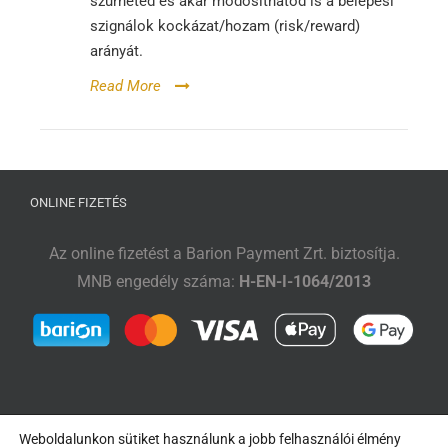
szűrheted és akár módosíthatod is a belépési
szignálok kockázat/hozam (risk/reward)
arányát.
Read More
ONLINE FIZETÉS
Az online fizetést a Barion Payment Zrt. biztosítja.
MNB engedély száma:
H-EN-I-1064/2013
Weboldalunkon sütiket használunk a jobb felhasználói élmény