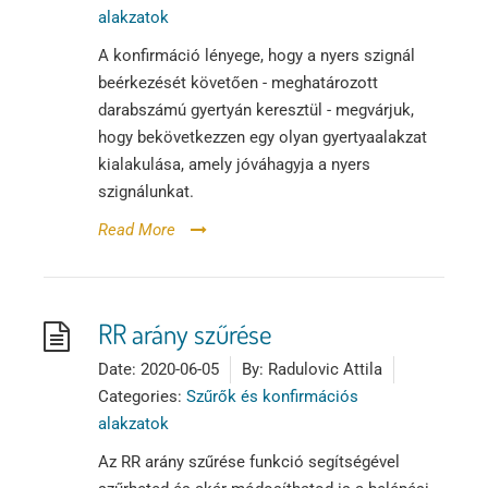
alakzatok
A konfirmáció lényege, hogy a nyers szignál
beérkezését követően - meghatározott
darabszámú gyertyán keresztül - megvárjuk,
hogy bekövetkezzen egy olyan gyertyaalakzat
kialakulása, amely jóváhagyja a nyers
szignálunkat.
Read More
RR arány szűrése
Date:
2020-06-05
By:
Radulovic Attila
Categories:
Szűrők és konfirmációs
alakzatok
Az RR arány szűrése funkció segítségével