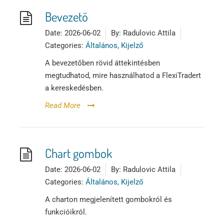
Tőzsdeklub
Bevezető
Date:
2026-06-02
By:
Radulovic Attila
Adósegéd
Categories:
Általános, Kijelző
A bevezetőben rövid áttekintésben
megtudhatod, mire használhatod a FlexiTradert
a kereskedésben.
Read More
Chart gombok
Date:
2026-06-02
By:
Radulovic Attila
Categories:
Általános, Kijelző
A charton megjelenített gombokról és
funkcióikról.