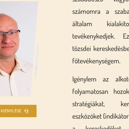
számomra a szaba
általam kialakít
tevékenykedjek. 
tőzsdei kereskedésbe
főtevékenységem.
Igénylem az alko
folyamatosan hozok
stratégiákat, ke
 IGÉNYLÉSE
eszközöket (indikátor
a kereskedőket 