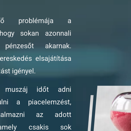
fő problémája a
 hogy sokan azonnali
pénzesőt akarnak.
reskedés elsajátítása
tást igényel.
 muszáj időt adni
lni a piacelemzést,
lkalmazni az adott
, amely csakis sok