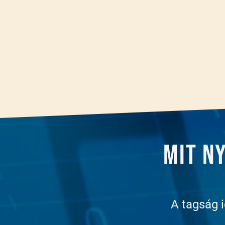
Mit n
A tagság 