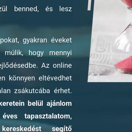
zül benned, és lesz
okat, gyakran éveket
d múlik, hogy mennyi
ejlődésedbe. Az online
en könnyen eltévedhet
lan zsákutcába érhet.
eretein belül ajánlom
ves tapasztalatom,
reskedést segítő