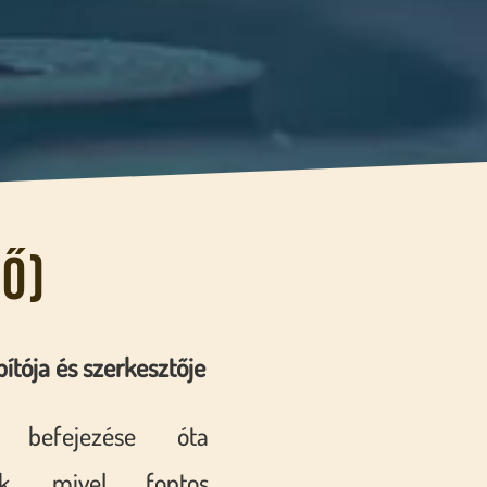
ő)
pítója és szerkesztője
 befejezése óta
ok, mivel fontos