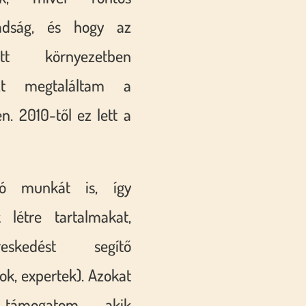
dság, és hogy az
ott környezetben
Ezt megtaláltam a
n. 2010-től ez lett a
tó munkát is, így
 létre tartalmakat,
reskedést segítő
ok, expertek). Azokat
támogatom, akik