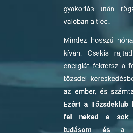
gyakorlás után rög
valóban a tiéd.
Mindez hosszú hónap
kíván. Csakis rajta
energiát fektetsz a f
tőzsdei kereskedésb
az ember, és számta
Ezért a Tőzsdeklub k
fel neked a sok é
tudásom és a ke