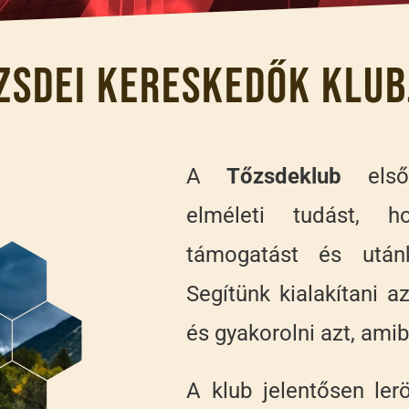
zsdei kereskedők klub
A
Tőzsdeklub
elsőd
elméleti tudást, ho
támogatást és utánk
Segítünk kialakítani 
és gyakorolni azt, amib
A klub jelentősen lerö