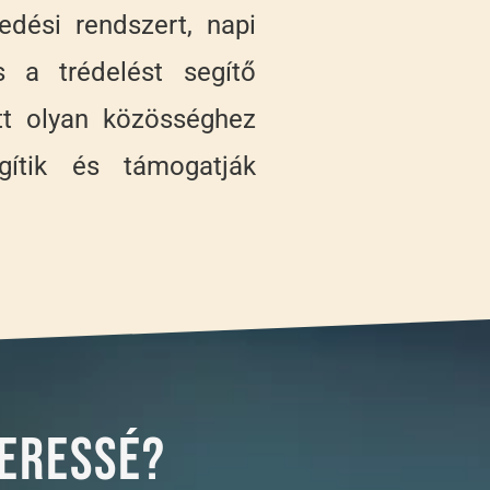
edési rendszert, napi
s a trédelést segítő
Itt olyan közösséghez
egítik és támogatják
keressé?