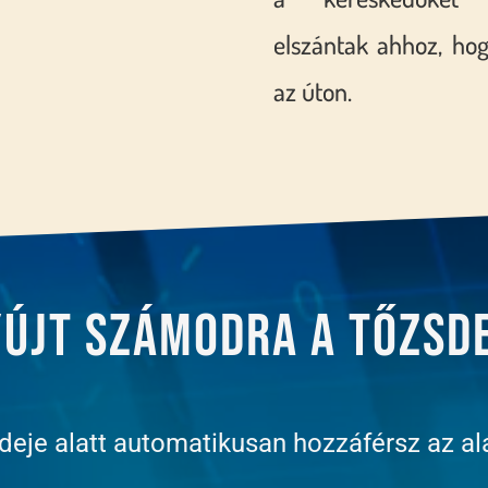
elszántak ahhoz, ho
az úton.
yújt számodra a tőzsd
ideje alatt automatikusan hozzáférsz az al