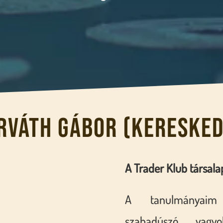
rváth Gábor (keresked
A Trader Klub társala
A tanulmányaim
szabadúszó vagy