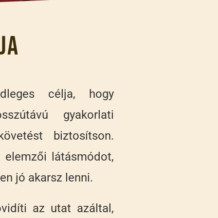
ja
leges célja, hogy
sszútávú gyakorlati
övetést biztosítson.
az elemzői látásmódot,
en jó akarsz lenni.
vidíti az utat azáltal,