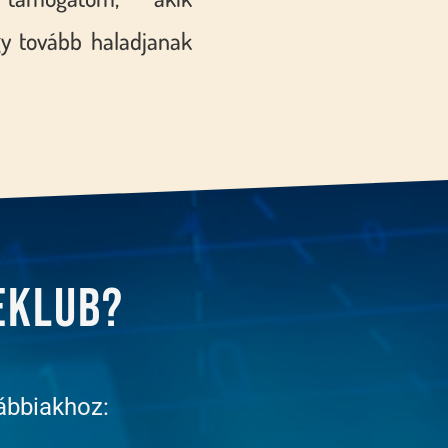
gy tovább haladjanak
eklub?
ábbiakhoz: