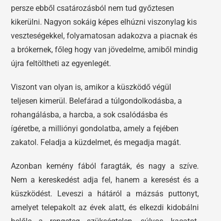
persze ebből csatározásból nem tud győztesen
kikerülni. Nagyon sokáig képes elhúzni viszonylag kis
veszteségekkel, folyamatosan adakozva a piacnak és
a brókernek, főleg hogy van jövedelme, amiből mindig
újra feltöltheti az egyenlegét.
Viszont van olyan is, amikor a küszködő végül
teljesen kimerül. Belefárad a túlgondolkodásba, a
rohangálásba, a harcba, a sok csalódásba és
ígéretbe, a milliónyi gondolatba, amely a fejében
zakatol. Feladja a küzdelmet, és megadja magát.
Azonban kemény fából faragták, és nagy a szíve.
Nem a kereskedést adja fel, hanem a keresést és a
küszködést. Leveszi a hátáról a mázsás puttonyt,
amelyet telepakolt az évek alatt, és elkezdi kidobálni