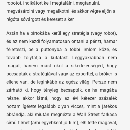
robotot, indikátort kell megtalálni, megtanulni,
megvásárolni vagy megalkotni, és akkor végre eljön a
régóta sóvárgott és keresett siker.
Aztán ha a birtokába kerül egy stratégia (vagy robot),
és az nem kezdi folyamatosan ontani a pénzt, hamar
félreteszi, be a puttonyba a többi limlom közé, és
tovább folytatja a kutatást. Leggyakrabban nem
magát, hanem mást okol a sikertelenségért, hogy
becsapták a stratégiával vagy az experttel, a bróker is
ellene van, de leginkább az egész világ. Persze nem
zárható ki, hogy tényleg becsapták, de ha magába
nézne, akkor látná, hogy az évi kétezer százalék
hozam ígérete legalább olyan vicces, mint a játékos
ábrándja, aki miután megnézte a Wall Street farkasa
című filmet (ami egyébként jó film), elhitette magával,