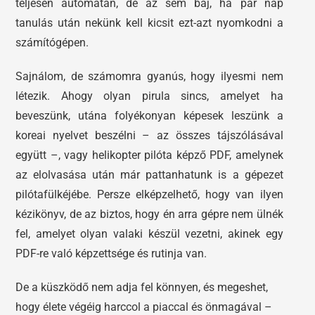
teljesen automatán, de az sem baj, ha pár nap
tanulás után nekünk kell kicsit ezt-azt nyomkodni a
számítógépen.
Sajnálom, de számomra gyanús, hogy ilyesmi nem
létezik. Ahogy olyan pirula sincs, amelyet ha
beveszünk, utána folyékonyan képesek leszünk a
koreai nyelvet beszélni – az összes tájszólásával
együtt –, vagy helikopter pilóta képző PDF, amelynek
az elolvasása után már pattanhatunk is a gépezet
pilótafülkéjébe. Persze elképzelhető, hogy van ilyen
kézikönyv, de az biztos, hogy én arra gépre nem ülnék
fel, amelyet olyan valaki készül vezetni, akinek egy
PDF-re való képzettsége és rutinja van.
De a küszködő nem adja fel könnyen, és megeshet,
hogy élete végéig harccol a piaccal és önmagával –