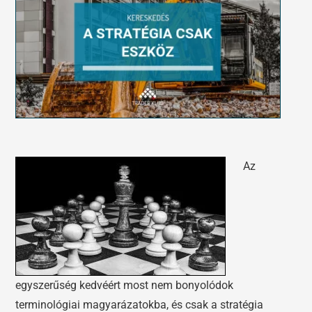
Tőzsdeklub
Előadások
Adósegéd
Képzések
Robotok
Segítség és támogatás
Az
egyszerűség kedvéért most nem bonyolódok
terminológiai magyarázatokba, és csak a stratégia