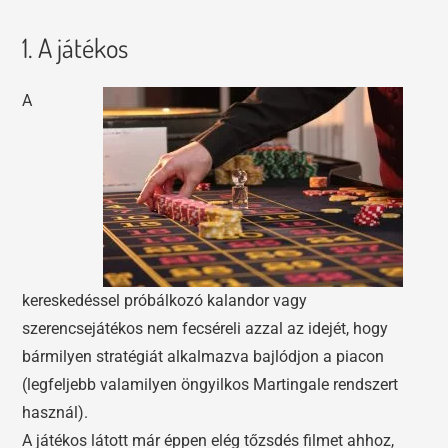
1. A játékos
A
kereskedéssel próbálkozó kalandor vagy
szerencsejátékos nem fecséreli azzal az idejét, hogy
bármilyen stratégiát alkalmazva bajlódjon a piacon
(legfeljebb valamilyen öngyilkos Martingale rendszert
használ).
A játékos látott már éppen elég tőzsdés filmet ahhoz,