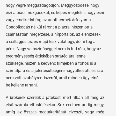
hogy végre meggazdagodjon. Meggyőződése, hogy
érzi a piaci mozgásokat, és képes megítélni, hogy esni
vagy emelkedni fog az adott termék árfolyama.
Gondolkodás nélkül ráront a piacra, hiszen ott a
csalhatatlan megérzése, a hírportálok, az elemzések,
a csillagjóslás, és majd lesz valahogy, dőlni fog a
pénz. Nagy valószínűséggel nem is tud róla, hogy az
eredményesség érdekében stratégiára lenne
szüksége, hiszen a kedvenc filmjében a főhős is a
szimatjára és a jólértesültségére hagyatkozott, és szó
nem volt szabályrendszerről, amit minden ügyletnél
be kellene tartani.
A brókerek szeretik a játékost, mert ritkán áll meg az
első számla elfüstölésekor. Sok esetben addig megy,
amíg az összes megtakarítását elveszti, vagy még