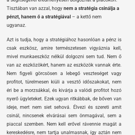
Tisztában van azzal, hogy
nem a stratégia csinálja a
pénzt, hanem ő a stratégiával
– a kettő nem
ugyanaz.
Azt is tudja, hogy a stratégiához hasonlóan a pénz is
csak eszkösz, amire természetesen vigyáznia kell,
mivel munkaeszköz nélkül dolgozni sem tud. Nem ő
van az eszközökért, hanem az eszközök vannak érte.
Nem figyeli görcsösen a lebegő veszteséget vagy
profitot, türelmesen kiüli a vesztő időszakokat, nem
éri be a morzsákkal, és kivárja a valódi profitot hozó
nyerő ügyleteket. Ezek ugyan ritkábbak, de bőven van
ideje, mert nem siet sehová. Élvezi és szereti amit
csinál, nincsenek elvárásai sem önmagával, sem a
piaccal szemben. Nem kell erővel rávennie magát a
kereskedésre, nem tartja unalmasnak, így aztán nem