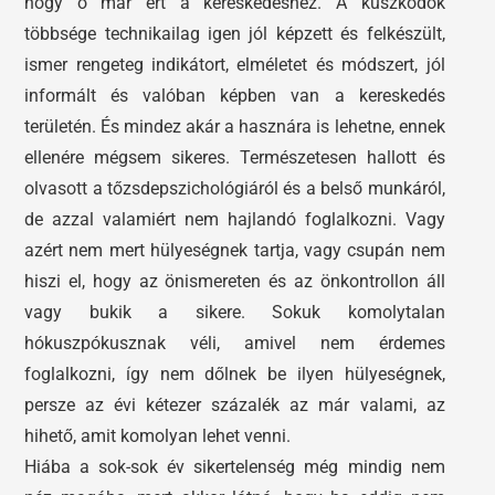
hogy ő már ért a kereskedéshez. A küszködők
többsége technikailag igen jól képzett és felkészült,
ismer rengeteg indikátort, elméletet és módszert, jól
informált és valóban képben van a kereskedés
területén. És mindez akár a hasznára is lehetne, ennek
ellenére mégsem sikeres. Természetesen hallott és
olvasott a tőzsdepszichológiáról és a belső munkáról,
de azzal valamiért nem hajlandó foglalkozni. Vagy
azért nem mert hülyeségnek tartja, vagy csupán nem
hiszi el, hogy az önismereten és az önkontrollon áll
vagy bukik a sikere. Sokuk komolytalan
hókuszpókusznak véli, amivel nem érdemes
foglalkozni, így nem dőlnek be ilyen hülyeségnek,
persze az évi kétezer százalék az már valami, az
hihető, amit komolyan lehet venni.
Hiába a sok-sok év sikertelenség még mindig nem