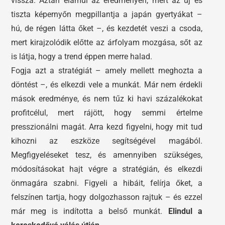
vissza. Aztán elámul az eredményen, mert az új és
tiszta képernyőn megpillantja a japán gyertyákat –
hú, de régen látta őket –, és kezdetét veszi a csoda,
mert kirajzolódik előtte az árfolyam mozgása, sőt az
is látja, hogy a trend éppen merre halad.
Fogja azt a stratégiát – amely mellett meghozta a
döntést –, és elkezdi vele a munkát. Már nem érdekli
mások eredménye, és nem tűz ki havi százalékokat
profitcélul, mert rájött, hogy semmi értelme
presszionálni magát. Arra kezd figyelni, hogy mit tud
kihozni az eszköze segítségével magából.
Megfigyeléseket tesz, és amennyiben szükséges,
módosításokat hajt végre a stratégián, és elkezdi
önmagára szabni. Figyeli a hibáit, felírja őket, a
felszínen tartja, hogy dolgozhasson rajtuk – és ezzel
már meg is indította a belső munkát.
Elindul a