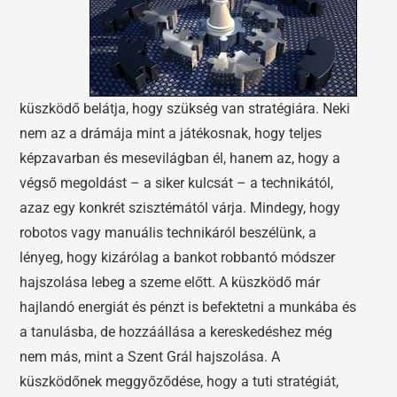
küszködő belátja, hogy szükség van stratégiára. Neki
nem az a drámája mint a játékosnak, hogy teljes
képzavarban és mesevilágban él, hanem az, hogy a
végső megoldást – a siker kulcsát – a technikától,
azaz egy konkrét szisztémától várja. Mindegy, hogy
robotos vagy manuális technikáról beszélünk, a
lényeg, hogy kizárólag a bankot robbantó módszer
hajszolása lebeg a szeme előtt. A küszködő már
hajlandó energiát és pénzt is befektetni a munkába és
a tanulásba, de hozzáállása a kereskedéshez még
nem más, mint a Szent Grál hajszolása. A
küszködőnek meggyőződése, hogy a tuti stratégiát,