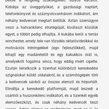
belőle a rengeteg szükségtelen, súlyos kacatot.
Kidobja az üveggolyókat, a gazdasági naptárt,
telefonkönyvet és száznyolcvanhárom indikátort, ám
néhány kedvencet megtart belőlük. Aztán szemügyre
veszi a hatvankilenc stratégiáját, kiválaszt közülük
egyet, a többit pedig elhajítja. A kukába kerül a terrás
winchester, amely tele van tőzsdés oktatóvideókkal és
motivációs tréningekkel (ego fejlesztőkkel), majd
kihajít egy madáretetőt és egy kakukkos órát is,
amelyekről fogalma sincs, hogy eddig miért cipelte.
Ezután leiratkozik a tizenhat különböző kereskedési
szignálokat küldő oldalakról, és a számítógépén törli
a kedvencek sávból az összes elemző és hírportált.
Elindítja a kereskedő platformját, majd leszedi a
csártról a huszonkilenc indikátort, és a tizenkét egyéb
elemzőeszközt, és csak néhány kedvencét teszi