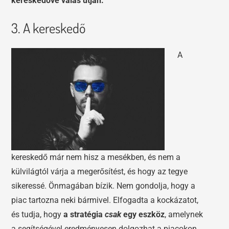
kereskedővé válás útján.
3. A kereskedő
A
kereskedő már nem hisz a mesékben, és nem a
külvilágtól várja a megerősítést, és hogy az tegye
sikeressé. Önmagában bízik. Nem gondolja, hogy a
piac tartozna neki bármivel. Elfogadta a kockázatot,
és tudja, hogy
a stratégia
csak
egy eszköz
, amelynek
a segítségével eredményesen dolgozhat a piacokon.