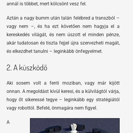
annál is többet, mert kölcsönt vesz fel.
Aztán a nagy bumm után talán felébred a transzból –
vagy nem –, és ha ezt követően nem hagyja el a
kereskedés világát, és nem úszott el minden pénze,
akár tudatosan és tiszta fejjel újra szervezheti magát,
és elkezdhet tanulni – leginkább önfegyelmet.
2. A küszködő
Aki sosem volt a fenti moziban, vagy már kijött
onnan. A megoldást kívül keresi, és a külvilágtól várja,
hogy őt sikeressé tegye – leginkább egy stratégiától
vagy robottól. Befelé, önmagára nem figyel.
A