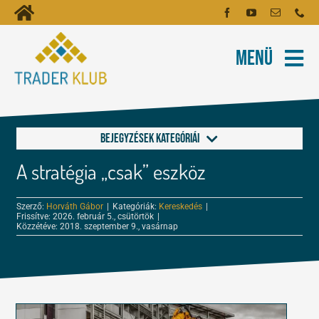
Kihagyás
Toggle
Kezdőoldal
Navigation
Menü
Fiókom
Rólunk
Hírlevél
Kapcsolat
Bejegyzések kategóriái
Oktatóanyagok
A stratégia „csak” eszköz
Alapok a kereskedéshez
Tartalmak
Szerző:
Horváth Gábor
|
Kategóriák:
Kereskedés
|
Frissítve: 2026. február 5., csütörtök
|
FOREX és tőzsde leckék
Közzétéve: 2018. szeptember 9., vasárnap
Képzés
Kereskedés
Robotok
Tőzsdepszichológia