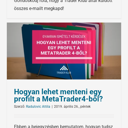
Gondoskodj róla, hogy a Trader Klub által küldött
összes e-mailt megkapd!
Hogyan lehet menteni egy
profilt a MetaTrader4-ből?
Szerző:
Radulovic Attila
|
2019. április 26., péntek
Ebben a bejegyzésben bemutatom, hogyan tudsz