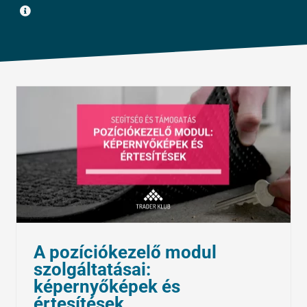
Tőzsdepszichológia
Tőzsdeklub
Előadások
Adósegéd
Képzések
Robotok
Segítség és támogatás
A pozíciókezelő modul
szolgáltatásai:
képernyőképek és
értesítések