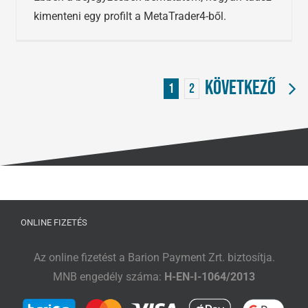
kimenteni egy profilt a MetaTrader4-ből.
Következő
1
2
ONLINE FIZETÉS
Az online fizetést a Barion Payment Zrt. biztosítja.
MNB engedély száma:
H-EN-I-1064/2013