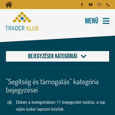
Kihagyás
Toggle
Kezdőoldal
Navigation
Menü
Fiókom
Rólunk
Hírlevél
Kapcsolat
Oktatóanyagok
Bejegyzések kategóriái
Tartalmak
Alapok a kereskedéshez
"Segítség és támogatás" kategória
Képzés
FOREX és tőzsde leckék
bejegyzései
Robotok
Kereskedés
Ebben a kategóriában 11 bejegyzést találsz, a lap
alján tudsz lapozni köztük.