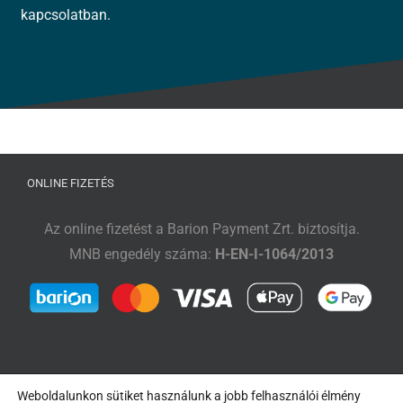
kapcsolatban.
ONLINE FIZETÉS
Az online fizetést a Barion Payment Zrt. biztosítja.
MNB engedély száma:
H-EN-I-1064/2013
Weboldalunkon sütiket használunk a jobb felhasználói élmény