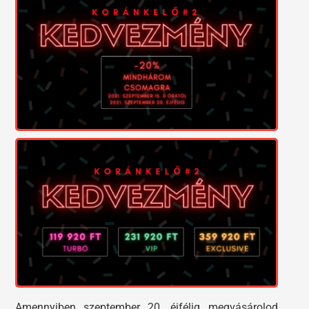
Amennyiben szeptember 20. éjfélig megvásárolod