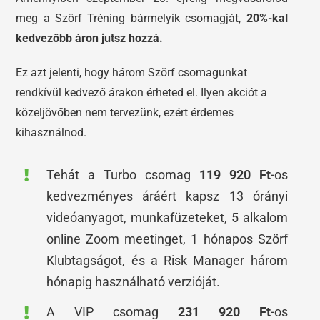
meg a Szörf Tréning bármelyik csomagját,
20%-kal
kedvezőbb áron jutsz hozzá.
Ez azt jelenti, hogy három Szörf csomagunkat
rendkívül kedvező árakon érheted el. Ilyen akciót a
közeljövőben nem tervezünk, ezért érdemes
kihasználnod.
Tehát a Turbo csomag
119 920 Ft
-os
kedvezményes áráért kapsz 13 órányi
videóanyagot, munkafüzeteket, 5 alkalom
online Zoom meetinget, 1 hónapos Szörf
Klubtagságot, és a Risk Manager három
hónapig használható verzióját.
A VIP csomag
231 920 Ft
-os