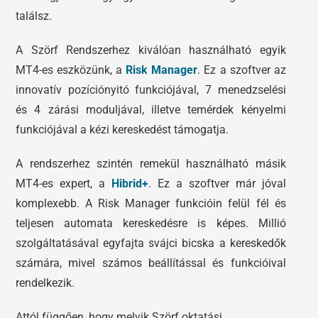
találsz.
A Szörf Rendszerhez kiválóan használható egyik
MT4-es eszközünk, a
Risk Manager
. Ez a szoftver az
innovatív pozíciónyitó funkciójával, 7 menedzselési
és 4 zárási moduljával, illetve temérdek kényelmi
funkciójával a kézi kereskedést támogatja.
A rendszerhez szintén remekül használható másik
MT4-es expert, a
Hibrid+
. Ez a szoftver már jóval
komplexebb. A Risk Manager funkcióin felül fél és
teljesen automata kereskedésre is képes. Millió
szolgáltatásával egyfajta svájci bicska a kereskedők
számára, mivel számos beállítással és funkcióival
rendelkezik.
Attól függően, hogy melyik Szörf oktatási