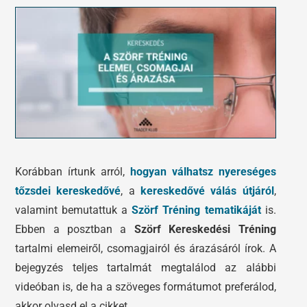
Tőzsdeklub
Előadások
Adósegéd
Képzések
Robotok
Segítség és támogatás
Korábban írtunk arról,
hogyan válhatsz nyereséges
tőzsdei kereskedővé
, a
kereskedővé válás útjáról
,
valamint bemutattuk a
Szörf Tréning tematikáját
is.
Ebben a posztban a
Szörf Kereskedési Tréning
tartalmi elemeiről, csomagjairól és árazásáról írok. A
bejegyzés teljes tartalmát megtalálod az alábbi
videóban is, de ha a szöveges formátumot preferálod,
akkor olvasd el a cikket.