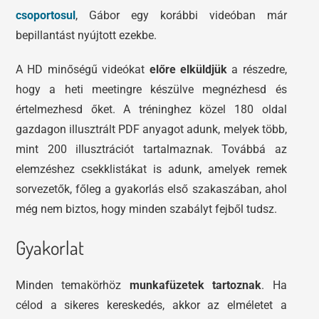
csoportosul
, Gábor egy korábbi videóban már
bepillantást nyújtott ezekbe.
A HD minőségű videókat
előre elküldjük
a részedre,
hogy a heti meetingre készülve megnézhesd és
értelmezhesd őket. A tréninghez közel 180 oldal
gazdagon illusztrált PDF anyagot adunk, melyek több,
mint 200 illusztrációt tartalmaznak. Továbbá az
elemzéshez csekklistákat is adunk, amelyek remek
sorvezetők, főleg a gyakorlás első szakaszában, ahol
még nem biztos, hogy minden szabályt fejből tudsz.
Gyakorlat
Minden temakörhöz
munkafüzetek tartoznak
. Ha
célod a sikeres kereskedés, akkor az elméletet a