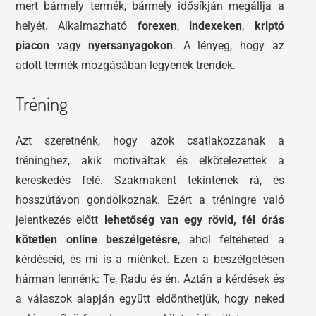
mert bármely termék, bármely idősíkján megállja a
helyét. Alkalmazható
forexen
,
indexeken
,
kriptó
piacon
vagy
nyersanyagokon
. A lényeg, hogy az
adott termék mozgásában legyenek trendek.
Tréning
Azt szeretnénk, hogy azok csatlakozzanak a
tréninghez, akik motiváltak és elkötelezettek a
kereskedés felé. Szakmaként tekintenek rá, és
hosszútávon gondolkoznak. Ezért a tréningre való
jelentkezés előtt
lehetőség van egy rövid, fél órás
kötetlen online beszélgetésre
, ahol felteheted a
kérdéseid, és mi is a miénket. Ezen a beszélgetésen
hárman lennénk: Te, Radu és én. Aztán a kérdések és
a válaszok alapján együtt eldönthetjük, hogy neked