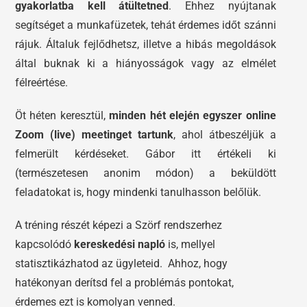
gyakorlatba kell átültetned
. Ehhez nyújtanak
segítséget a munkafüzetek, tehát érdemes időt szánni
rájuk. Általuk fejlődhetsz, illetve a hibás megoldások
által buknak ki a hiányosságok vagy az elmélet
félreértése.
Öt héten keresztül,
minden hét elején egyszer online
Zoom (live) meetinget tartunk
, ahol átbeszéljük a
felmerült kérdéseket. Gábor itt értékeli ki
(természetesen anonim módon) a beküldött
feladatokat is, hogy mindenki tanulhasson belőlük.
A tréning részét képezi a Szörf rendszerhez
kapcsolódó
kereskedési napló
is, mellyel
statisztikázhatod az ügyleteid. Ahhoz, hogy
hatékonyan derítsd fel a problémás pontokat,
érdemes ezt is komolyan venned.