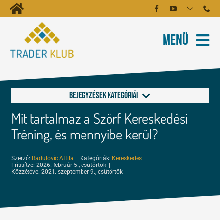
Kihagyás
Toggle
Kezdőoldal
Navigation
Menü
Fiókom
Rólunk
Hírlevél
Kapcsolat
Bejegyzések kategóriái
Oktatóanyagok
Mit tartalmaz a Szörf Kereskedési
Alapok a kereskedéshez
Tartalmak
Tréning, és mennyibe kerül?
FOREX és tőzsde leckék
Szerző:
Radulovic Attila
|
Kategóriák:
Kereskedés
|
Képzés
Frissítve: 2026. február 5., csütörtök
|
Közzétéve: 2021. szeptember 9., csütörtök
Kereskedés
Robotok
Tőzsdepszichológia