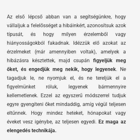
Az első lépcső abban van a segítségünkre, hogy
vállaljuk a felelősséget a hibáinkért, azonosítsuk azok
típusát, és hogy milyen érzelemből vagy
hiányosságokból fakadnak. Idézzük elő azokat az
érzelmeket (már amennyiben voltak), amelyek a
hibázásra késztettek, majd csupán
figyeljük meg
őket, és engedjük meg nekik, hogy legyenek
. Ne
tagadjuk le, ne nyomjuk el, és ne tereljük el a
figyelmünket róluk, legyenek bármennyire
kellemetlenek. Ezzel az egyszerű módszerrel tudjuk
egyre gyengíteni őket mindaddig, amíg végül teljesen
eltűnnek. Hogy mindez heteket, hónapokat vagy
éveket vesz igénybe, az teljesen egyedi.
Ez maga az
elengedés technikája.