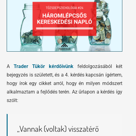
Tőzsdeklub
Előadások
Adósegéd
Képzések
Robotok
A
Trader Tükör kérdőívünk
feldolgozásából két
Segítség és támogatás
bejegyzés is született, és a 4. kérdés kapcsán ígértem,
hogy írok egy cikket arról, hogy én milyen módszert
alkalmaztam a fejlődés terén. Az űrlapon a kérdés így
szólt:
„Vannak (voltak) visszatérő