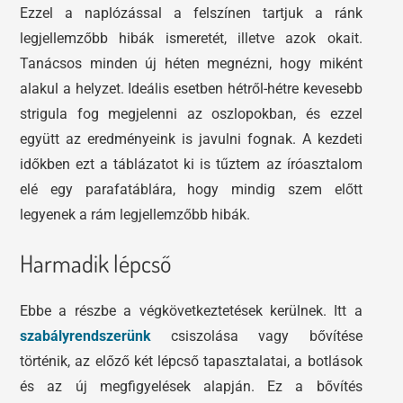
Ezzel a naplózással a felszínen tartjuk a ránk
legjellemzőbb hibák ismeretét, illetve azok okait.
Tanácsos minden új héten megnézni, hogy miként
alakul a helyzet. Ideális esetben hétről-hétre kevesebb
strigula fog megjelenni az oszlopokban, és ezzel
együtt az eredményeink is javulni fognak. A kezdeti
időkben ezt a táblázatot ki is tűztem az íróasztalom
elé egy parafatáblára, hogy mindig szem előtt
legyenek a rám legjellemzőbb hibák.
Harmadik lépcső
Ebbe a részbe a végkövetkeztetések kerülnek. Itt a
szabályrendszerünk
csiszolása vagy bővítése
történik, az előző két lépcső tapasztalatai, a botlások
és az új megfigyelések alapján. Ez a bővítés