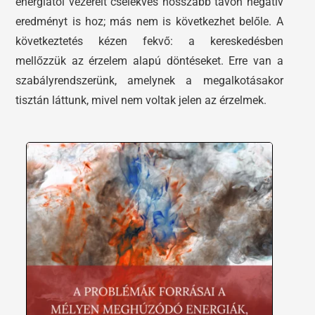
energiától vezérelt cselekvés hosszabb távon negatív
eredményt is hoz; más nem is következhet belőle. A
következtetés kézen fekvő: a kereskedésben
mellőzzük az érzelem alapú döntéseket. Erre van a
szabályrendszerünk, amelynek a megalkotásakor
tisztán láttunk, mivel nem voltak jelen az érzelmek.