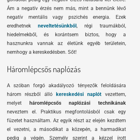
Ám a negatív érzés nem más, mint a bennünk lévő
negatív mentális vagy pszichés energia. Ezek
eredhetnek
neveltetésünkből
, régi traumákból,
hiedelmekből, és korántsem biztos, hogy a
hasznunkra vannak az életünk egyéb területein,
nemhogy a kereskedésben. Sőt!
Háromlépcsős naplózás
A szóban forgó akadályozó tényezők feloldására
három részből álló
kereskedési naplót
vezettem,
melyet
háromlépcsős naplózási technikának
neveztem el. Praktikus megfontolásból csak egy
füzetet használtam. Az egyik részt az elején kezdtem
el vezetni, a másodikat a közepén, a harmadikat
pedig a végén. Személy szerint a kézzel írott