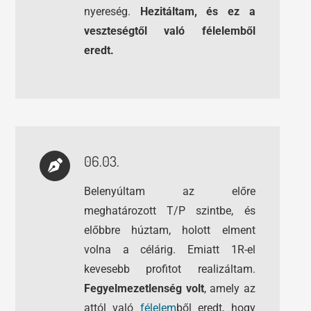
nyereség.
Hezitáltam, és ez a
veszteségtől való félelemből
eredt.
06.03.
Belenyúltam az előre
meghatározott T/P szintbe, és
előbbre húztam, holott elment
volna a célárig. Emiatt 1R-el
kevesebb profitot realizáltam.
Fegyelmezetlenség volt
, amely az
attól való
félelem
ből eredt, hogy