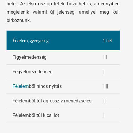
hetet. Az első oszlop lefelé bővülhet is, amennyiben
megjelenik valami új jelenség, amellyel meg kell
birkóznunk.
Érzelem, gyengeség
1. hét
2. hé
Figyelmetlenség
|||
||
Fegyelmezetlenség
|
Félelem
ből nincs nyitás
||||
|||
Félelemből túl agresszív menedzselés
||
|
Félelemből túl kicsi lot
|
||