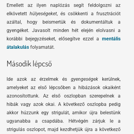
Emellett az ilyen naplózás segít feldolgozni az
elkövetett
hülyeségeket
, és csökkenti a frusztrációt
azáltal, hogy beismertük és dokumentáltuk a
gyengéket. Javasolt minden hét elején elolvasni a
korábbi bejegyzéseket, elősegítve ezzel a
mentális
átalakulás
folyamatát.
Második lépcső
Ide azok az érzelmek és
gyengeségek
kerülnek,
amelyeket az első lépcsőben a hibázások okaiként
azonosítottunk. Az első oszlopban szerepelnek a
hibák vagy azok okai. A következő oszlopba pedig
akkor húzzunk egy strigulát, amikor újra belestünk
ugyanabba a csapdába. Hétvégén zárjuk le a
strigulás oszlopot, majd kezdhetjük újra a következő