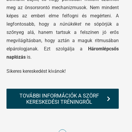
meg az önsorsrontó mechanizmusok. Nem mindent
képes az emberi elme felfogni és megérteni. A
legfontosabb, hogy a
nünükéket
ne söpörjük a
szőnyeg alá, hanem tartsuk a felszínen jó erős
megvilágításban, hogy aztán a maguk ritmusában
elpárologjanak. Ezt szolgálja a
Háromlépcsős
naplózás
is.
Sikeres kereskedést kívánok!
TOVÁBBI INFORMÁCIÓK A SZÖRF
KERESKEDÉSI TRÉNINGRŐL