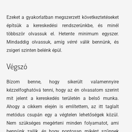
Ezeket a gyakorlatban megszerzett következtetéseket
építsük a kereskedési rendszerünkbe, és minél
többször olvassuk el. Hetente minimum egyszer.
Mindaddig olvassuk, amíg
vérré válik
bennünk, és
zsigeri szinten belénk épül.
Végszó
Bízom benne, hogy sikerült valamennyire
kézzelfoghatóvá tenni, hogy az én olvasatom szerint
mit jelent a kereskedés területén a belső munka.
Ahogy a cikkem elején is említettem, az itt taglalt
metódus csupán egy a végtelen lehetőségek közül.
Nem szükséges megérteni minden folyamatot, ami
bennünk zajlik, és hogy pontosan miként szűnnek