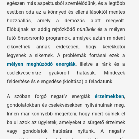
egészen más aspektusból szemlélődünk, és a legtöbb
esetben oda az a könnyed és ellenállásoktól mentes
hozzáállás, amely a demózás alatt megvolt.
Előbújnak az addig rejtőzködő
nünükék
és a mélyen
futó önsorsrontó programok, amelyek aztán mindent
elkövetnek annak érdekében, hogy kerékkötői
legyenek a sikernek. A problémák forrásai ezek a
mélyen meghúzódó energiák
, illetve a ránk és a
cselekvéseinkre gyakorolt hatásuk. Mindezek
felderítése és elengedése (kioltása) a feladatunk.
A szóban forgó negatív energiák
érzelmekben
,
gondolatokban és cselekvésekben nyilvánulnak meg.
Innen már könnyebb megérteni, hogy miért sülnek el
balul azok az ügyletek, amelyeket a sürgető érzelmek
vagy gondolatok hatására nyitunk. A negatív