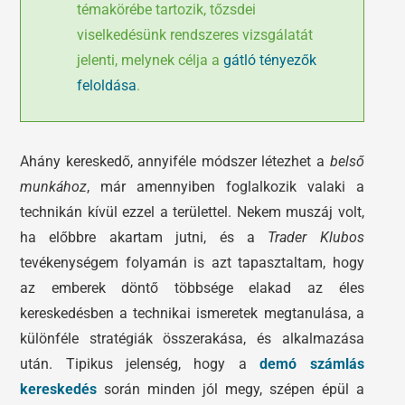
témakörébe tartozik, tőzsdei
viselkedésünk rendszeres vizsgálatát
jelenti, melynek célja a
gátló tényezők
feloldása
.
Ahány kereskedő, annyiféle módszer létezhet a
belső
munkához
, már amennyiben foglalkozik valaki a
technikán kívül ezzel a területtel. Nekem muszáj volt,
ha előbbre akartam jutni, és a
Trader Klubos
tevékenységem folyamán is azt tapasztaltam, hogy
az emberek döntő többsége elakad az éles
kereskedésben a technikai ismeretek megtanulása, a
különféle stratégiák összerakása, és alkalmazása
után. Tipikus jelenség, hogy a
demó számlás
kereskedés
során minden jól megy, szépen épül a