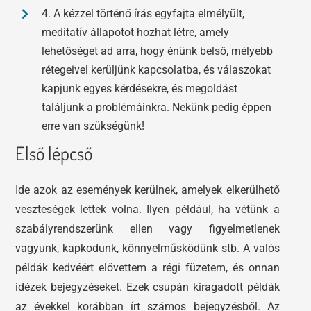
4. A kézzel történő írás egyfajta elmélyült,
meditatív állapotot hozhat létre, amely
lehetőséget ad arra, hogy énünk belső, mélyebb
rétegeivel kerüljünk kapcsolatba, és válaszokat
kapjunk egyes kérdésekre, és megoldást
találjunk a problémáinkra. Nekünk pedig éppen
erre van szükségünk!
Első lépcső
Ide azok az események kerülnek, amelyek elkerülhető
veszteségek lettek volna. Ilyen például, ha vétünk a
szabályrendszerünk ellen vagy figyelmetlenek
vagyunk, kapkodunk, könnyelműsködünk stb. A valós
példák kedvéért elővettem a régi füzetem, és onnan
idézek bejegyzéseket. Ezek csupán kiragadott példák
az évekkel korábban írt számos bejegyzésből. Az