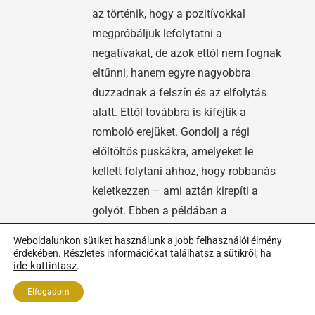
az történik, hogy a pozitívokkal
megpróbáljuk lefolytatni a
negatívakat, de azok ettől nem fognak
eltűnni, hanem egyre nagyobbra
duzzadnak a felszín és az elfolytás
alatt. Ettől továbbra is kifejtik a
romboló erejüket. Gondolj a régi
előltöltős puskákra, amelyeket le
kellett folytani ahhoz, hogy robbanás
keletkezzen – ami aztán kirepíti a
golyót. Ebben a példában a
folytás=pozitív megerősítés, negatív
Weboldalunkon sütiket használunk a jobb felhasználói élmény
energia=puskapor tüze. Szóval, a
érdekében. Részletes információkat találhatsz a sütikről, ha
ide kattintasz
.
pozitív mantra önmagában nem fog
feloldani egy ősrégi negatív energiát.
Elfogadom
Próbáld ki a kereskedés területén kívül,