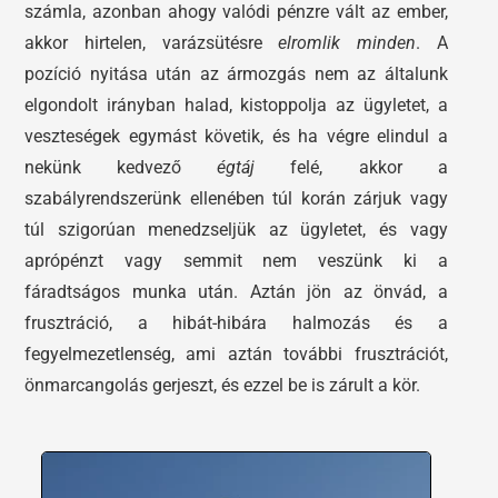
számla, azonban ahogy valódi pénzre vált az ember,
akkor hirtelen, varázsütésre
elromlik minden
. A
pozíció nyitása után az ármozgás nem az általunk
elgondolt irányban halad, kistoppolja az ügyletet, a
veszteségek egymást követik, és ha végre elindul a
nekünk kedvező
égtáj
felé, akkor a
szabályrendszerünk ellenében túl korán zárjuk vagy
túl szigorúan menedzseljük az ügyletet, és vagy
aprópénzt vagy semmit nem veszünk ki a
fáradtságos munka után. Aztán jön az önvád, a
frusztráció, a hibát-hibára halmozás és a
fegyelmezetlenség, ami aztán további frusztrációt,
önmarcangolás gerjeszt, és ezzel be is zárult a kör.