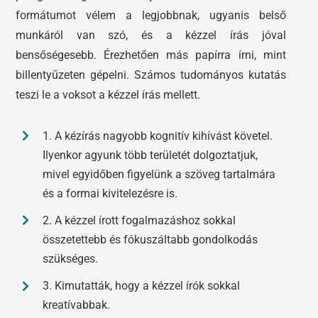
formátumot vélem a legjobbnak, ugyanis belső
munkáról van szó, és a kézzel írás jóval
bensőségesebb. Érezhetően más papírra írni, mint
billentyűzeten gépelni. Számos tudományos kutatás
teszi le a voksot a kézzel írás mellett.
1. A kézírás nagyobb kognitív kihívást követel.
Ilyenkor agyunk több területét dolgoztatjuk,
mivel egyidőben figyelünk a szöveg tartalmára
és a formai kivitelezésre is.
2. A kézzel írott fogalmazáshoz sokkal
összetettebb és fókuszáltabb gondolkodás
szükséges.
3. Kimutatták, hogy a kézzel írók sokkal
kreatívabbak.