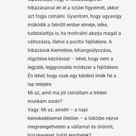
hibázásaival éri el a szülei figyelmét, akkor
azt fogja csinálni. Gyanítom, hogy ugyanígy
működik a felnőtt ember elméje, lelke,
tudatalattija is, ha motiválni akarja magát a
változásra, illetve a pozitív fejlődésre. A
hibázások kiemelése, kihangsúlyozása,
rögzítése kézírással – lehet, hogy nem a
legjobb, leggyorsabb módszer a fejlődésre.
Én lehet, hogy csak egy kérdést írnék fel a
lap tetejére:
Mi az, amit ma jól csináltam a tréderi
munkám során?
Vagy: Mi az, amiért – a napi
kereskedésemet illetően – a tükörbe nézve
megveregethetem a vállamat és örömöt,
büszkeséget, hálát érezhetek?