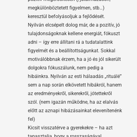
megkülönböztetett figyelmen, stb…)
keresztül befolyásoljuk a fejlődését.
Nyilván elcsépelt dolog már, de a pozitív, jó
tulajdonságoknak kellene energiát, fókuszt
adni – így erre állítani rá a tudatalattink
figyelmét és a beállítottságunkat. Sokkal
motiválóbbnak érzem, ha a jó és jól sikerült
dolgokra fókuszálunk, nem pedig a
hibáinkra. Nyilván az esti hálaadás „rituálé”
sem a nap során elkövetett hibákról, hanem
az eredményekről, sikerekről, jótettekről
szól. (nem igazán működne, ha az elalvás
előtt az aznapi hibázásainkat elevenítenénk
fel)
Kicsit visszatérve a gyerekekre – ha azt
tapasztalja, hogy a rosszaságával,