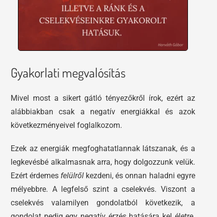
Gyakorlati megvalósítás
Mivel most a sikert gátló tényezőkről írok, ezért az
alábbiakban csak a negatív energiákkal és azok
következményeivel foglalkozom.
Ezek az energiák megfoghatatlannak látszanak, és a
legkevésbé alkalmasnak arra, hogy dolgozzunk velük.
Ezért érdemes
felülről
kezdeni, és onnan haladni egyre
mélyebbre. A legfelső szint a cselekvés. Viszont a
cselekvés valamilyen gondolatból következik, a
gondolat pedig egy negatív érzés hatására kel életre.