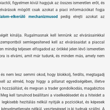
piactól, figyelmen kívül hagyjuk az összes ismeretlen erőt, és
z elvárások mögött csak azokat a piaci információkat fogja
dalom-elkerülő mechanizmusod
pedig elrejti azokat az
égét kínálja. Rugalmasnak kell lennünk az elvárásainkkal
szempontból semlegesítened kell az elvárásaidat a piaccal
en mindig teljesen elfogadod az örökké jelen lévő ismeretlen
bra is elvárni, amit már tudunk, és minden más, amely nem
 és nem lesz semmi okod, hogy blokkolj, ferdíts, megtagadj
ll az elméd, hogy higgy a pillanat egyediségében, illetve
es hozzáállást, és megvan a trader gondolkodás, magabiztos
g kell tanulnod beállítani a viselkedésedet és a hiteidet a
 legkisebb hezitálás nélkül nyitják a pozíciókat, és képesek
ényelmetlenség nélkül, veszteséggel is ki tudnak szállni. A