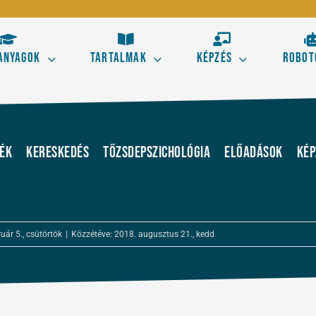
anyagok
Tartalmak
Képzés
Robot
Kezdő
Hala
s aranyszabályai
Tőzsdestratégiák alapele
kék
Kereskedés
Tőzsdepszichológia
Előadások
Kép
 kereskedésből!
Ismerd meg a technikai el
kereskedés alapjait!
Elliott térképe az ármoz
ruár 5., csütörtök
|
Közzétéve: 2018. augusztus 21., kedd
Szörf Mini