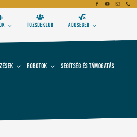
ok
Tőzsdeklub
Adósegéd
dó
mei
zések
Robotok
Segítség és támogatás
emzés alapeszközeit!
gásokhoz
Új!