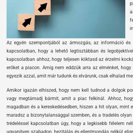
p
a
f
i
Az egyén szempontjából az ármozgás, az információ és a 
kapcsolatban, hogy a lehető legtisztábban és legobjektív
kapcsolatban ahhoz, hogy teljesen kiiktasd az érzelmi kocká
erőket a piacon. Amíg nem eddzük arra az elménket, hogy 
egyezik azzal, amit már tudunk és elvárunk, csak elhalad mel
Amikor igazán elhiszed, hogy nem kell tudnod a dolgok pon
vagy megtámadj bármit, amit a piac felkínál. Ahhoz, hogy
magadban és a kereskedésedben, hiszen a hit olyan, mint e
maradsz a bizonytalansággal szemben, és a tradelés olyan k
trédeléssel kapcsolatban úgy, hogy a legkisebb félelem nélk
ugyanilyen szabadon, hezitálás és ellentmondás nélkül elis