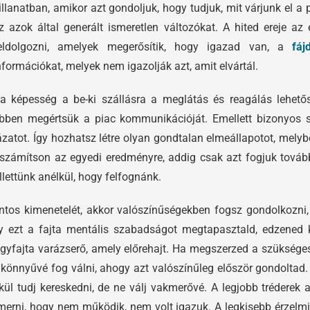
illanatban, amikor azt gondoljuk, hogy tudjuk, mit várjunk el a 
z azok által generált ismeretlen változókat. A hited ereje a
eldolgozni, amelyek megerősítik, hogy igazad van, a
fáj
nformációkat, melyek nem igazolják azt, amit elvártál.
képesség a be-ki szállásra a meglátás és reagálás lehetős
ebben megértsük a piac kommunikációját. Emellett bizonyos 
zatot. Így hozhatsz létre olyan gondtalan elmeállapotot, melyb
számítson az egyedi eredményre, addig csak azt fogjuk továb
lettünk anélkül, hogy felfognánk.
tos kimenetelét, akkor valószínűségekben fogsz gondolkozni,
 ezt a fajta mentális szabadságot megtapasztald, edzened ke
gyfajta varázserő, amely előrehajt. Ha megszerzed a szükség
önnyűvé fog válni, ahogy azt valószínűleg először gondoltad. Me
ül tudj kereskedni, de ne válj vakmerővé. A legjobb tréderek a
merni, hogy nem működik, nem volt igazuk. A legkisebb érzelmi k