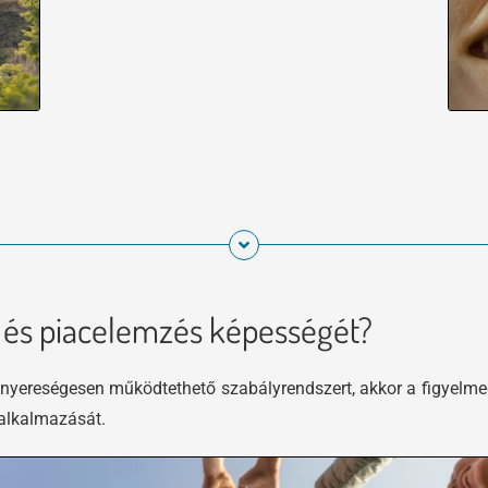
s és piacelemzés képességét?
gy nyereségesen működtethető szabályrendszert, akkor a figyelm
 alkalmazását.