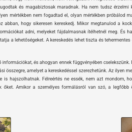
yugodtak és magabiztosak maradnak. Ha nem tudsz érzelmi ké
lyen mértékben nem fogadtad el, olyan mértékben próbálod majd
yoz abban, hogy sikeresen kereskedj. Mikor megtanulod a kocká
nformációkat adni, melyeket fájdalmasnak ítélhetnél meg. És 
tatja a lehetőségeket. A kereskedés lehet tiszta és tehermente
ő információkat, és ahogyan ennek függvényében cselekszünk. E
iási összegre, amelyet a kereskedéssel szerezhetünk. Az ilye
e is hajszolhatnak. Félreértés ne essék, nem azt mondom, h
uk őket. Amikor a személyes formálásról van szó, a legfőbb 