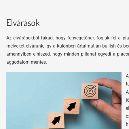
Elvárások
Az elvárásokból fakad, hogy fenyegetőnek fogjuk fel a pia
melyeket elvárunk, így a különben ártalmatlan bullish és be
amennyiben elhiszed, hogy minden pillanat egyedi a pia
aggodalom mentes.
A
t
A
j
e
c
h