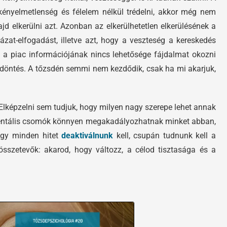
nyelmetlenség és félelem nélkül trédelni, akkor még nem
 elkerülni azt. Azonban az elkerülhetetlen elkerülésének a
zat-elfogadást, illetve azt, hogy a veszteség a kereskedés
ha a piac információjának nincs lehetősége fájdalmat okozni
s döntés. A tőzsdén semmi nem kezdődik, csak ha mi akarjuk,
lképzelni sem tudjuk, hogy milyen nagy szerepe lehet annak
n mentális csomók könnyen megakadályozhatnak minket abban,
ogy minden hitet
deaktiválnunk
kell, csupán tudnunk kell a
összetevők: akarod, hogy változz, a célod tisztasága és a