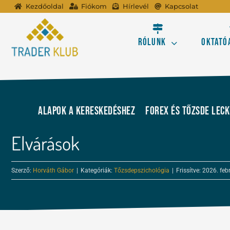
Kihagyás
Kezdőoldal
Fiókom
Hírlevél
Kapcsolat
Rólunk
Oktató
A tőzsdei kereskedé
Alapok a kereskedéshez
FOREX és tőzsde lec
Profitálj az online
Elvárások
Ismerd meg a Forex 
Szerző:
Horváth Gábor
|
Kategóriák:
Tőzsdepszichológia
|
Frissítve: 2026. feb