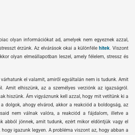
a piac olyan információkat ad, amelyek nem egyeznek azzal,
 stresszt érzünk. Az elvárások okai a különféle
hitek
. Viszont
kkor olyan elmeállapotban leszel, amely félelem, stressz és
 várhatunk el valamit, amiről egyáltalán nem is tudunk. Amit
l. Amit elhiszünk, az a személyes verziónk az igazságról.
znak hiszünk. Ám vigyáznunk kell azzal, hogy mit vetítünk ki a
 a dolgok, ahogy elvárod, akkor a reakciód a boldogság, az
ásaid nem válnak valóra, a reakciód a fájdalom, illetve a
nk abból jönnek, amit tudunk, ezért mikor eldöntjük vagy el
l, hogy igazunk legyen. A probléma viszont az, hogy abban a