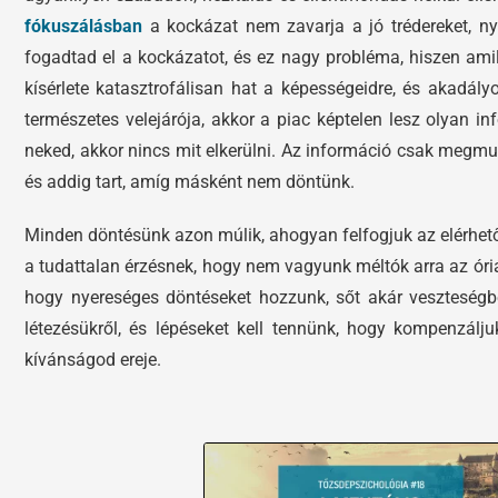
fókuszálásban
a kockázat nem zavarja a jó trédereket, n
fogadtad el a kockázatot, és ez nagy probléma, hiszen ami
kísérlete katasztrofálisan hat a képességeidre, és akadál
természetes velejárója, akkor a piac képtelen lesz olyan i
neked, akkor nincs mit elkerülni. Az információ csak megmu
és addig tart, amíg másként nem döntünk.
Minden döntésünk azon múlik, ahogyan felfogjuk az elérhet
a tudattalan érzésnek, hogy nem vagyunk méltók arra az ór
hogy nyereséges döntéseket hozzunk, sőt akár veszteségb
létezésükről, és lépéseket kell tennünk, hogy kompenzálj
kívánságod ereje.