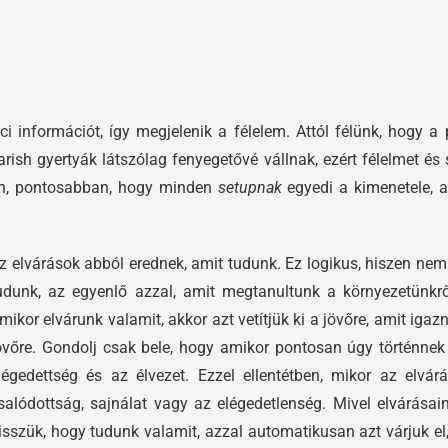
ci információt, így megjelenik a félelem. Attól félünk, hogy 
arish gyertyák látszólag fenyegetővé vállnak, ezért félelmet és
con, pontosabban, hogy minden
setupnak
egyedi a kimenetele, a
z elvárások abból erednek, amit tudunk. Ez logikus, hiszen nem
udunk, az egyenlő azzal, amit megtanultunk a környezetünkrő
mikor elvárunk valamit, akkor azt vetítjük ki a jövőre, amit iga
övőre. Gondolj csak bele, hogy amikor pontosan úgy történnek
légedettség és az élvezet. Ezzel ellentétben, mikor az elvár
salódottság, sajnálat vagy az elégedetlenség. Mivel elvárásai
isszük, hogy tudunk valamit, azzal automatikusan azt várjuk e