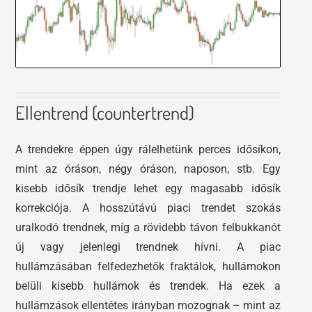
Ellentrend (countertrend)
A trendekre éppen úgy rálelhetünk perces idősíkon,
mint az óráson, négy óráson, naposon, stb. Egy
kisebb idősík trendje lehet egy magasabb idősík
korrekciója. A hosszútávú piaci trendet szokás
uralkodó trendnek, míg a rövidebb távon felbukkanót
új vagy jelenlegi trendnek hívni. A piac
hullámzásában felfedezhetők fraktálok, hullámokon
belüli kisebb hullámok és trendek. Ha ezek a
hullámzások ellentétes irányban mozognak – mint az