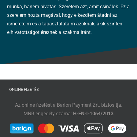
munka, hanem hivatás. Szeretem azt, amit csinálok. Ez a
szerelem hozta magával, hogy elkezdtem átadni az
ismereteim és a tapasztalataim azoknak, akik szintén
elhivatottságot éreznek a szakma iránt.
ONLINE FIZETÉS
Az online fizetést a Barion Payment Zrt. biztosítja.
MNB engedély száma:
H-EN-I-1064/2013