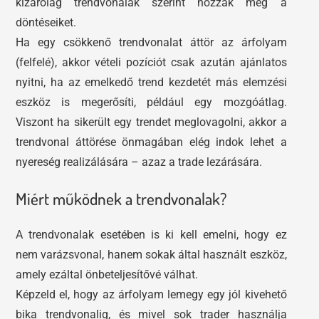
kizárólag trendvonalak szerint hozzák meg a
döntéseiket.
Ha egy csökkenő trendvonalat áttör az árfolyam
(felfelé), akkor vételi pozíciót csak azután ajánlatos
nyitni, ha az emelkedő trend kezdetét más elemzési
eszköz is megerősíti, például egy mozgóátlag.
Viszont ha sikerült egy trendet meglovagolni, akkor a
trendvonal áttörése önmagában elég indok lehet a
nyereség realizálására – azaz a trade lezárására.
Miért működnek a trendvonalak?
A trendvonalak esetében is ki kell emelni, hogy ez
nem varázsvonal, hanem sokak által használt eszköz,
amely ezáltal önbeteljesítővé válhat.
Képzeld el, hogy az árfolyam lemegy egy jól kivehető
bika trendvonalig, és mivel sok trader használja