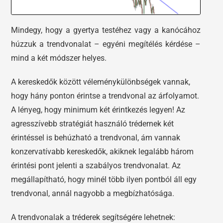
Mindegy, hogy a gyertya testéhez vagy a kanócához
húzzuk a trendvonalat – egyéni megítélés kérdése –
mind a két módszer helyes.
A kereskedők között véleménykülönbségek vannak,
hogy hány ponton érintse a trendvonal az árfolyamot.
A lényeg, hogy minimum két érintkezés legyen! Az
agresszívebb stratégiát használó trédernek két
érintéssel is behúzható a trendvonal, ám vannak
konzervatívabb kereskedők, akiknek legalább három
érintési pont jelenti a szabályos trendvonalat. Az
megállapítható, hogy minél több ilyen pontból áll egy
trendvonal, annál nagyobb a megbízhatósága.
A trendvonalak a tréderek segítségére lehetnek: