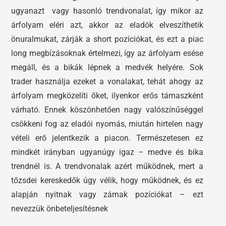
ugyanazt vagy hasonló trendvonalat, így mikor az
árfolyam eléri azt, akkor az eladók elveszíthetik
önuralmukat, zárják a short pozíciókat, és ezt a piac
long megbízásoknak értelmezi, így az árfolyam esése
megáll, és a bikák lépnek a medvék helyére. Sok
trader használja ezeket a vonalakat, tehát ahogy az
árfolyam megközelíti őket, ilyenkor erős támaszként
várható. Ennek köszönhetően nagy valószínűséggel
csökkeni fog az eladói nyomás, miután hirtelen nagy
vételi erő jelentkezik a piacon. Természetesen ez
mindkét irányban ugyanúgy igaz – medve és bika
trendnél is. A trendvonalak azért működnek, mert a
tőzsdei kereskedők úgy vélik, hogy működnek, és ez
alapján nyitnak vagy zárnak pozíciókat – ezt
nevezzük önbeteljesítésnek