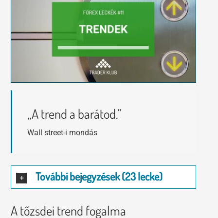
Tőzsdeklub
Előadások
Adósegéd
Képzések
Robotok
„A trend a barátod.”
Segítség és támogatás
Wall street-i mondás
További bejegyzések (23 lecke)
A tőzsdei trend fogalma