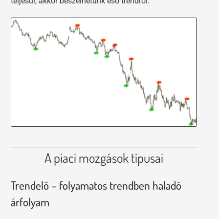
teljesül, akkor beszélhetünk eső trendről.
A piaci mozgások típusai
Trendelő – folyamatos trendben haladó
árfolyam