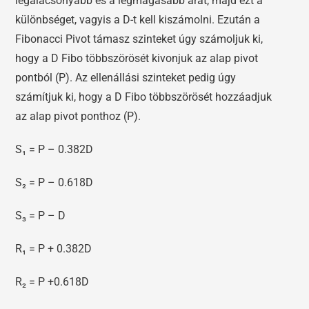
legalacsonyabb és a legmagasabb árat, majd ezt a
különbséget, vagyis a D-t kell kiszámolni. Ezután a
Fibonacci Pivot támasz szinteket úgy számoljuk ki,
hogy a D Fibo többszörösét kivonjuk az alap pivot
pontból (P). Az ellenállási szinteket pedig úgy
számítjuk ki, hogy a D Fibo többszörösét hozzáadjuk
az alap pivot ponthoz (P).
S₁ = P – 0.382D
S₂ = P – 0.618D
S₃ = P – D
R₁ = P + 0.382D
R₂ = P +0.618D