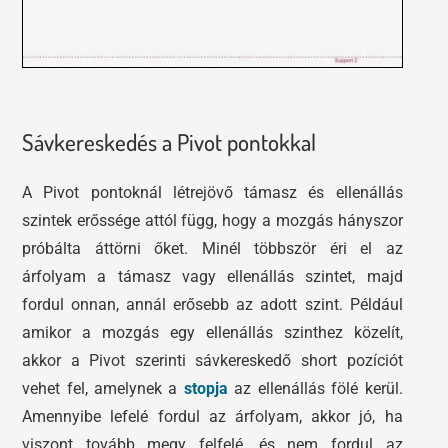
Sávkereskedés a Pivot pontokkal
A Pivot pontoknál létrejövő támasz és ellenállás
szintek erőssége attól függ, hogy a mozgás hányszor
próbálta áttörni őket. Minél többször éri el az
árfolyam a támasz vagy ellenállás szintet, majd
fordul onnan, annál erősebb az adott szint. Például
amikor a mozgás egy ellenállás szinthez közelít,
akkor a Pivot szerinti sávkereskedő short pozíciót
vehet fel, amelynek a
stopja
az ellenállás fölé kerül.
Amennyibe lefelé fordul az árfolyam, akkor jó, ha
viszont tovább megy felfelé, és nem fordul az