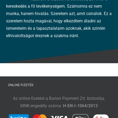
kereskedés a fő tevékenységem. Számomra ez nem
munka, hanem hivatás. Szeretem azt, amit csinálok. Ez a
szerelem hozta magával, hogy elkezdtem átadni az
ismereteim és a tapasztalataim azoknak, akik szintén
elhivatottságot éreznek a szakma iránt.
ONLINE FIZETÉS
Az online fizetést a Barion Payment Zrt. biztosítja.
MNB engedély száma:
H-EN-I-1064/2013