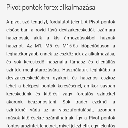
Pivot pontok forex alkalmazása
A pivot szó tengelyt, fordulatot jelent. A Pivot pontok
elsősorban a rövid távú devizakereskedők számára
hasznosak, akik a kis ármozgásokból húznak
hasznot. Az M1, M5 és M15-ös időperióduson a
leghatékonyabb ennek az eszköznek az alkalmazása,
és sok kereskedő használja támasz és ellenállás
szintek meghatározására. Használatuk leginkább a
devizakereskedésben gyakori, és hasznos eszköz
lehet a belépési pontok keresésénél, amikor sávban
kereskedünk és kitörési vagy fordulós szinteket
akarunk beazonosítani. Sok trader ezeknél a
szinteknél várja az ár visszafordulását, azonban
mások kitörésekre számíthatnak. Így a Pivot pontok
fontos árszintek lehetnek, mivel jelezhetik egy jelentős