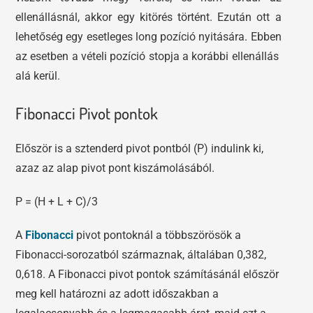
ellenállásnál, akkor egy kitörés történt. Ezután ott a
lehetőség egy esetleges long pozíció nyitására. Ebben
az esetben a vételi pozíció stopja a korábbi ellenállás
alá kerül.
Fibonacci Pivot pontok
Először is a sztenderd pivot pontból (P) indulink ki,
azaz az alap pivot pont kiszámolásából.
P = (H + L + C)/3
A
Fibonacci
pivot pontoknál a többszörösök a
Fibonacci-sorozatból származnak, általában 0,382,
0,618. A Fibonacci pivot pontok számításánál először
meg kell határozni az adott időszakban a