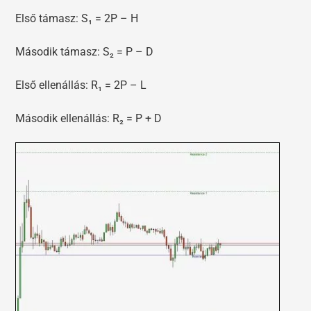
Első támasz: S₁ = 2P – H
Második támasz: S₂ = P – D
Első ellenállás: R₁ = 2P – L
Második ellenállás: R₂ = P + D