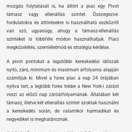
mozgás folytatását is, ha áttört a piac egy Pivot
támasz vagy ellenállás szintet. Összegezve:
fordulatokra és áttörésekre is használható eszközről
van szó, ugyanúgy, ahogy a támasz-ellenállás
szinteket is többféle módon használhatjuk. Piaci
megközelétés, szemléletmód és stratégia kérdése.
A pivot pontokat a legutóbbi kereskedési időszak
nyitó, záró, minimum és maximum árfolyama alapján
számítjuk ki. Mivel a forex piac a nap 24 órájában
nyitva tart, a legtöbb forex tréder a New York-i zárást
veszi az előző nap záróárfolyamának. Általában két
támasz, illetve két ellenállás szintet szoktak használni
a kereskedés során, de valamikor harmadikat és
negyediket is meghatároznak.