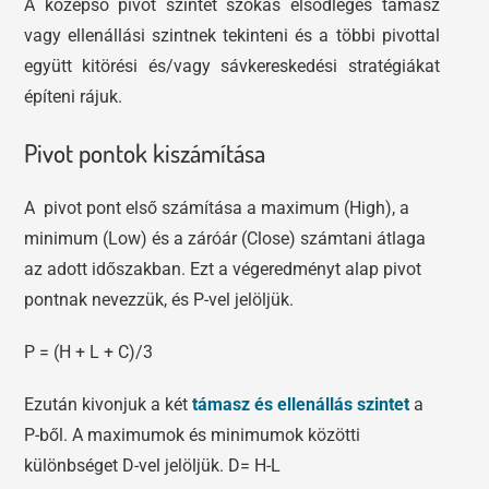
A középső pivot szintet szokás elsődleges támasz
vagy ellenállási szintnek tekinteni és a többi pivottal
együtt kitörési és/vagy sávkereskedési stratégiákat
építeni rájuk.
Pivot pontok kiszámítása
A pivot pont első számítása a maximum (High), a
minimum (Low) és a záróár (Close) számtani átlaga
az adott időszakban. Ezt a végeredményt alap pivot
pontnak nevezzük, és P-vel jelöljük.
P = (H + L + C)/3
Ezután kivonjuk a két
támasz és ellenállás szintet
a
P-ből. A maximumok és minimumok közötti
különbséget D-vel jelöljük. D= H-L