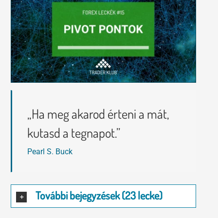
Tőzsdeklub
Előadások
Adósegéd
Képzések
Robotok
„Ha meg akarod érteni a mát,
Segítség és támogatás
kutasd a tegnapot.”
Pearl S. Buck
További bejegyzések (23 lecke)