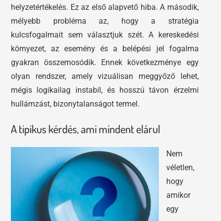
helyzetértékelés. Ez az első alapvető hiba. A második,
mélyebb probléma az, hogy a stratégia
kulcsfogalmait sem választjuk szét. A kereskedési
környezet, az esemény és a belépési jel fogalma
gyakran összemosódik. Ennek következménye egy
olyan rendszer, amely vizuálisan meggyőző lehet,
mégis logikailag instabil, és hosszú távon érzelmi
hullámzást, bizonytalanságot termel.
A tipikus kérdés, ami mindent elárul
Nem
véletlen,
hogy
amikor
egy