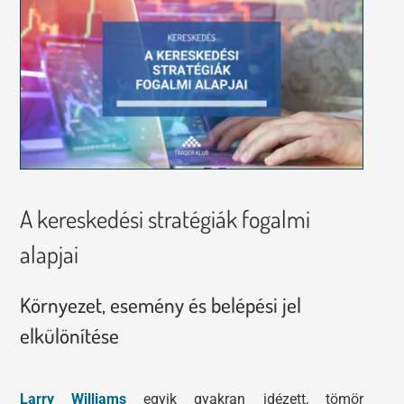
Tőzsdeklub
Előadások
Adósegéd
Képzések
Robotok
Segítség és támogatás
A kereskedési stratégiák fogalmi
alapjai
Környezet, esemény és belépési jel
elkülönítése
Larry Williams
egyik gyakran idézett, tömör