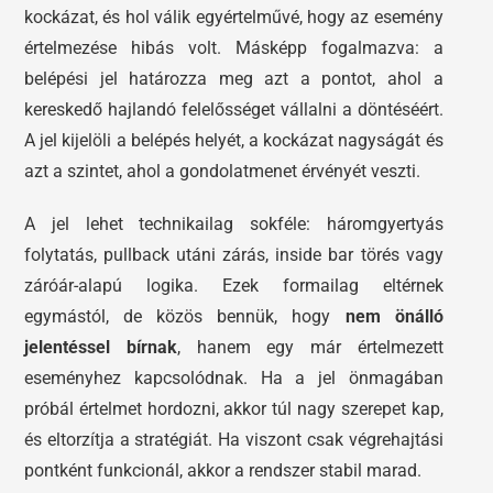
kockázat, és hol válik egyértelművé, hogy az esemény
értelmezése hibás volt. Másképp fogalmazva: a
belépési jel határozza meg azt a pontot, ahol a
kereskedő hajlandó felelősséget vállalni a döntéséért.
A jel kijelöli a belépés helyét, a kockázat nagyságát és
azt a szintet, ahol a gondolatmenet érvényét veszti.
A jel lehet technikailag sokféle: háromgyertyás
folytatás, pullback utáni zárás, inside bar törés vagy
záróár-alapú logika. Ezek formailag eltérnek
egymástól, de közös bennük, hogy
nem önálló
jelentéssel bírnak
, hanem egy már értelmezett
eseményhez kapcsolódnak. Ha a jel önmagában
próbál értelmet hordozni, akkor túl nagy szerepet kap,
és eltorzítja a stratégiát. Ha viszont csak végrehajtási
pontként funkcionál, akkor a rendszer stabil marad.