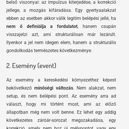
belső viszonyai: az impulzus kiterjedése, a korrekció
jellege, a mozgás kifáradása. Egy gyertyaalakzat
ebben az esetben akkor válik legitim belépési jellé, ha
nem ő definiálja a fordulatot
, hanem csupán
visszajelzi azt, ami strukturálisan már lezárult.
Ilyenkor a jel nem idegen elem, hanem a strukturális
gondolkodás természetes következménye.
2. Esemény (event)
Az esemény a kereskedési környezethez képest
bekövetkező
minőségi változás
. Nem alakzat, nem
setup, és nem belépési pont. Az esemény arra ad
választ, hogy mi történt most, ami az előző
állapotban még nem volt benne. Ez lehet egy addig
következetes záróár-sorozat megszakadása, egy
korrekció, amely nem hoz új mélypontot, vagy egy