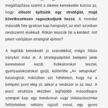
megállapítása szerint a sikeres kereskedés kulcsa az,
hogy
először építsünk egy stratégiát, majd
következetesen ragaszkodjunk hozzá
. A mondat
második fele gyakran kap hangsúlyt, az első azonban
rendszerint elsikkad. Ritkán tesszük fel a kérdést: mit
jelent valójában
stratégiát építeni
?
A legtöbb kereskedő jó szándékkal, mégis hibás
irányból indul el. A stratégiaépítést belépési jelek
keresésével kezdi. Indikátorokat tesztel,
gyertyaalakzatokat gyűjt, különféle „A+ setupokat”
katalogizál, miközben azt feltételezi, hogy ha a
belépési pont elég jó, akkor a rendszer is az lesz. A
piaci struktúra eközben legfeljebb másodlagos
szerepet kap: egy trendvonal- vagy oldalazáscímke
feltüntetése, néhány rajzolt vonal, egy gyors