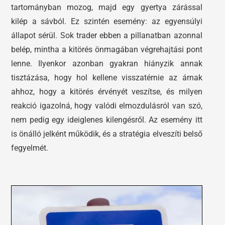
tartományban mozog, majd egy gyertya zárással
kilép a sávból. Ez szintén esemény: az egyensúlyi
állapot sérül. Sok trader ebben a pillanatban azonnal
belép, mintha a kitörés önmagában végrehajtási pont
lenne. Ilyenkor azonban gyakran hiányzik annak
tisztázása, hogy hol kellene visszatérnie az árnak
ahhoz, hogy a kitörés érvényét veszítse, és milyen
reakció igazolná, hogy valódi elmozdulásról van szó,
nem pedig egy ideiglenes kilengésről. Az esemény itt
is önálló jelként működik, és a stratégia elveszíti belső
fegyelmét.