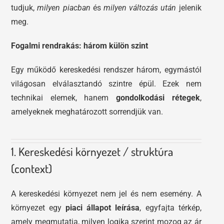
tudjuk,
milyen piacban
és
milyen változás után
jelenik
meg.
Fogalmi rendrakás: három külön szint
Egy működő kereskedési rendszer három, egymástól
világosan elválasztandó szintre épül. Ezek nem
technikai elemek, hanem
gondolkodási rétegek
,
amelyeknek meghatározott sorrendjük van.
1. Kereskedési környezet / struktúra
(context)
A kereskedési környezet nem jel és nem esemény. A
környezet egy
piaci állapot leírása
, egyfajta térkép,
amely megmutatja, milyen logika szerint mozog az ár