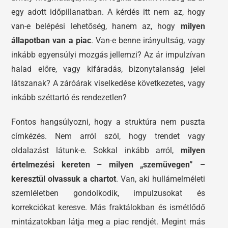
egy adott időpillanatban. A kérdés itt nem az, hogy
van-e belépési lehetőség, hanem az, hogy
milyen
állapotban van a piac
. Van-e benne irányultság, vagy
inkább egyensúlyi mozgás jellemzi? Az ár impulzívan
halad előre, vagy kifáradás, bizonytalanság jelei
látszanak? A záróárak viselkedése következetes, vagy
inkább széttartó és rendezetlen?
Fontos hangsúlyozni, hogy a struktúra nem puszta
címkézés. Nem arról szól, hogy trendet vagy
oldalazást látunk-e. Sokkal inkább arról,
milyen
értelmezési kereten – milyen „szemüvegen” –
keresztül olvassuk a chartot
. Van, aki hullámelméleti
szemléletben gondolkodik, impulzusokat és
korrekciókat keresve. Más fraktálokban és ismétlődő
mintázatokban látja meg a piac rendjét. Megint más