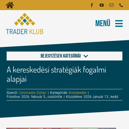
Kihagyás
Toggle
Kezdőoldal
Navigation
Menü
Fiókom
Rólunk
Hírlevél
Kapcsolat
Bejegyzések kategóriái
Oktatóanyagok
A kereskedési stratégiák fogalmi
Alapok a kereskedéshez
Tartalmak
alapjai
FOREX és tőzsde leckék
Szerző:
Csizmadia Zoltán
|
Kategóriák:
Kereskedés
|
Képzés
Frissítve: 2026. február 5., csütörtök
|
Közzétéve: 2026. január 13., kedd
Kereskedés
Robotok
Tőzsdepszichológia