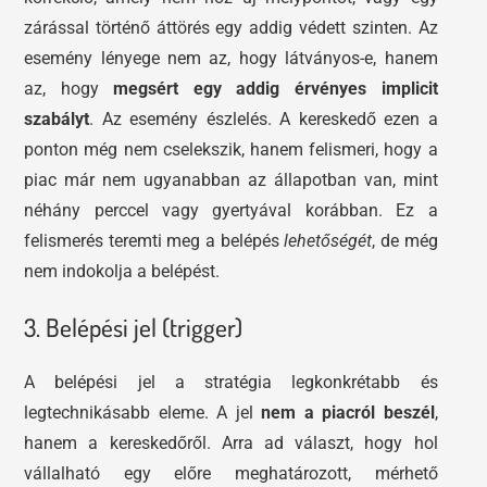
zárással történő áttörés egy addig védett szinten. Az
esemény lényege nem az, hogy látványos-e, hanem
az, hogy
megsért egy addig érvényes implicit
szabályt
. Az esemény észlelés. A kereskedő ezen a
ponton még nem cselekszik, hanem felismeri, hogy a
piac már nem ugyanabban az állapotban van, mint
néhány perccel vagy gyertyával korábban. Ez a
felismerés teremti meg a belépés
lehetőségét
, de még
nem indokolja a belépést.
3. Belépési jel (trigger)
A belépési jel a stratégia legkonkrétabb és
legtechnikásabb eleme. A jel
nem a piacról beszél
,
hanem a kereskedőről. Arra ad választ, hogy hol
vállalható egy előre meghatározott, mérhető