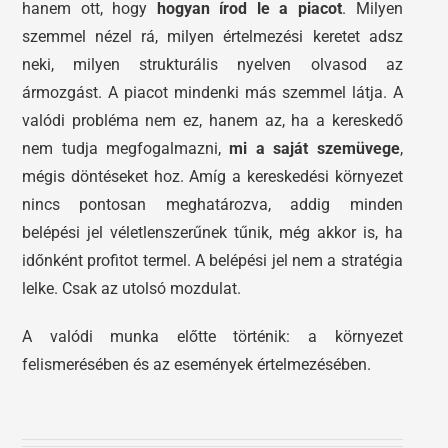
hanem ott, hogy
hogyan írod le a piacot
. Milyen
szemmel nézel rá, milyen értelmezési keretet adsz
neki, milyen strukturális nyelven olvasod az
ármozgást. A piacot mindenki más szemmel látja. A
valódi probléma nem ez, hanem az, ha a kereskedő
nem tudja megfogalmazni,
mi a saját szemüvege
,
mégis döntéseket hoz. Amíg a kereskedési környezet
nincs pontosan meghatározva, addig minden
belépési jel véletlenszerűnek tűnik, még akkor is, ha
időnként profitot termel. A belépési jel nem a stratégia
lelke. Csak az utolsó mozdulat.
A valódi munka előtte történik: a környezet
felismerésében és az események értelmezésében.