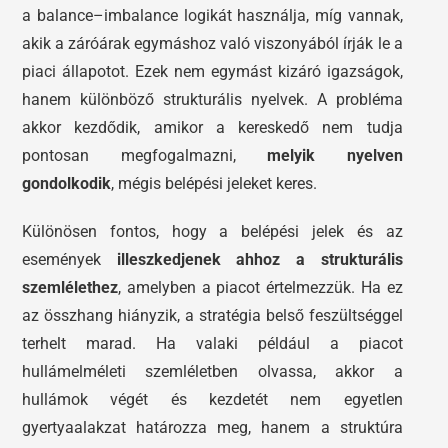
a balance–imbalance logikát használja, míg vannak,
akik a záróárak egymáshoz való viszonyából írják le a
piaci állapotot. Ezek nem egymást kizáró igazságok,
hanem különböző strukturális nyelvek. A probléma
akkor kezdődik, amikor a kereskedő nem tudja
pontosan megfogalmazni,
melyik nyelven
gondolkodik
, mégis belépési jeleket keres.
Különösen fontos, hogy a belépési jelek és az
események
illeszkedjenek ahhoz a strukturális
szemlélethez
, amelyben a piacot értelmezzük. Ha ez
az összhang hiányzik, a stratégia belső feszültséggel
terhelt marad. Ha valaki például a piacot
hullámelméleti szemléletben olvassa, akkor a
hullámok végét és kezdetét nem egyetlen
gyertyaalakzat határozza meg, hanem a struktúra