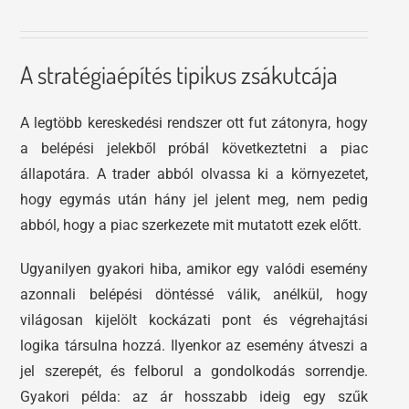
A stratégiaépítés tipikus zsákutcája
A legtöbb kereskedési rendszer ott fut zátonyra, hogy
a belépési jelekből próbál következtetni a piac
állapotára. A trader abból olvassa ki a környezetet,
hogy egymás után hány jel jelent meg, nem pedig
abból, hogy a piac szerkezete mit mutatott ezek előtt.
Ugyanilyen gyakori hiba, amikor egy valódi esemény
azonnali belépési döntéssé válik, anélkül, hogy
világosan kijelölt kockázati pont és végrehajtási
logika társulna hozzá. Ilyenkor az esemény átveszi a
jel szerepét, és felborul a gondolkodás sorrendje.
Gyakori példa: az ár hosszabb ideig egy szűk