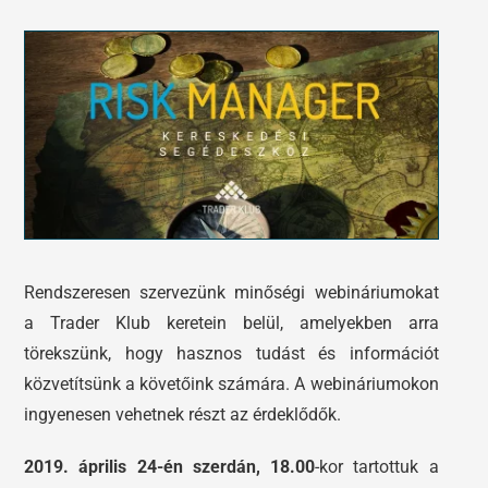
Tőzsdeklub
Előadások
Adósegéd
Képzések
Robotok
Segítség és támogatás
Rendszeresen szervezünk minőségi webináriumokat
a Trader Klub keretein belül, amelyekben arra
törekszünk, hogy hasznos tudást és információt
közvetítsünk a követőink számára. A webináriumokon
ingyenesen vehetnek részt az érdeklődők.
2019. április 24-én szerdán, 18.00
-kor tartottuk a