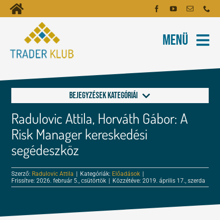
Kihagyás
Toggle
Kezdőoldal
Navigation
Menü
Fiókom
Rólunk
Hírlevél
Kapcsolat
Bejegyzések kategóriái
Oktatóanyagok
Radulovic Attila, Horváth Gábor: A
Alapok a kereskedéshez
Tartalmak
Risk Manager kereskedési
segédeszköz
FOREX és tőzsde leckék
Képzés
Szerző:
Radulovic Attila
|
Kategóriák:
Előadások
|
Frissítve: 2026. február 5., csütörtök
|
Közzétéve: 2019. április 17., szerda
Kereskedés
Robotok
Tőzsdepszichológia