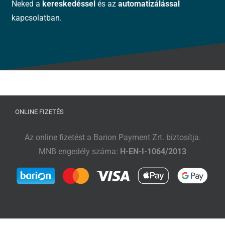
Neked a
kereskedéssel
és az
automatizálással
kapcsolatban.
ONLINE FIZETÉS
Az online fizetést a Barion Payment Zrt. biztosítja.
MNB engedély száma:
H-EN-I-1064/2013