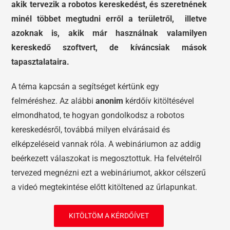
akik tervezik a robotos kereskedést, és szeretnének
minél többet megtudni erről a területről, illetve
azoknak is, akik már használnak valamilyen
kereskedő szoftvert, de kíváncsiak mások
tapasztalataira.
A téma kapcsán a segítséget kértünk egy
felméréshez. Az alábbi
anonim
kérdőív kitöltésével
elmondhatod, te hogyan gondolkodsz a robotos
kereskedésről, továbbá milyen elvárásaid és
elképzeléseid vannak róla. A webináriumon az addig
beérkezett válaszokat is megosztottuk. Ha felvételről
tervezed megnézni ezt a webináriumot, akkor célszerű
a videó megtekintése előtt kitöltened az űrlapunkat.
KITÖLTÖM A KÉRDŐÍVET