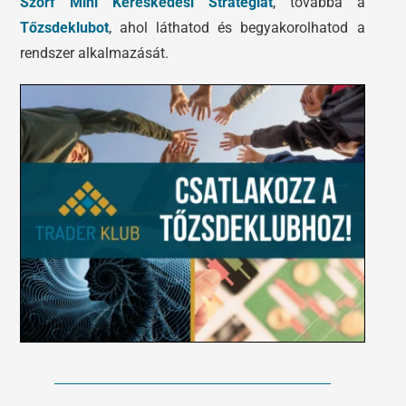
Szörf Mini Kereskedési Stratégiát
, továbbá a
Tőzsdeklubot
, ahol láthatod és begyakorolhatod a
rendszer alkalmazását.