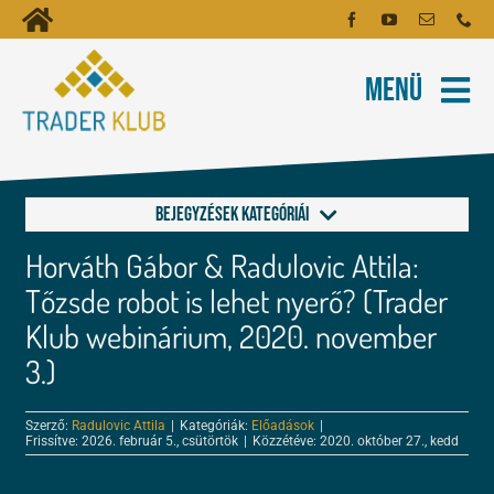
Kihagyás
Toggle
Kezdőoldal
Navigation
Menü
Fiókom
Rólunk
Hírlevél
Kapcsolat
Bejegyzések kategóriái
Oktatóanyagok
Horváth Gábor & Radulovic Attila:
Alapok a kereskedéshez
Tartalmak
Tőzsde robot is lehet nyerő? (Trader
Klub webinárium, 2020. november
FOREX és tőzsde leckék
Képzés
3.)
Kereskedés
Szerző:
Radulovic Attila
|
Kategóriák:
Előadások
|
Robotok
Frissítve: 2026. február 5., csütörtök
|
Közzétéve: 2020. október 27., kedd
Tőzsdepszichológia