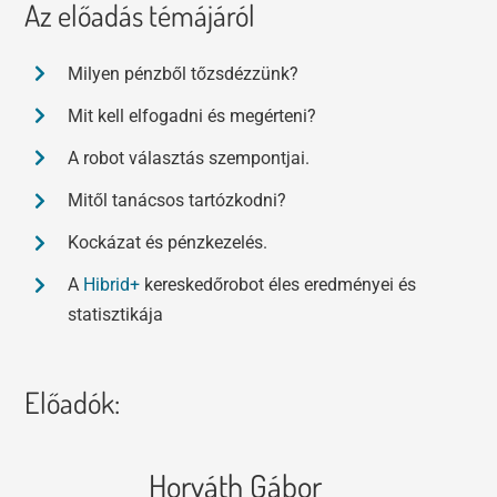
Az előadás témájáról
Milyen pénzből tőzsdézzünk?
Mit kell elfogadni és megérteni?
A robot választás szempontjai.
Mitől tanácsos tartózkodni?
Kockázat és pénzkezelés.
A
Hibrid+
kereskedőrobot éles eredményei és
statisztikája
Előadók:
Horváth Gábor