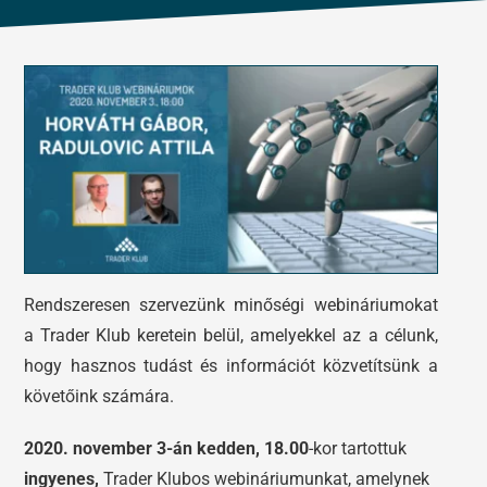
Tőzsdeklub
Előadások
Adósegéd
Képzések
Robotok
Segítség és támogatás
Rendszeresen szervezünk minőségi webináriumokat
a Trader Klub keretein belül, amelyekkel az a célunk,
hogy hasznos tudást és információt közvetítsünk a
követőink számára.
2020. november 3-án kedden, 18.00
-kor tartottuk
ingyenes,
Trader Klubos webináriumunkat, amelynek