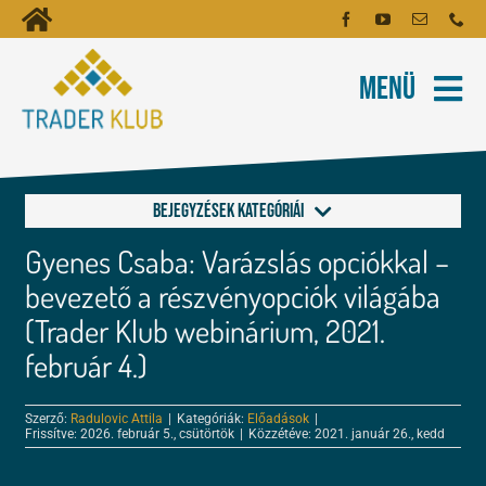
Kihagyás
Toggle
Kezdőoldal
Navigation
Menü
Fiókom
Rólunk
Hírlevél
Kapcsolat
Bejegyzések kategóriái
Oktatóanyagok
Gyenes Csaba: Varázslás opciókkal –
Alapok a kereskedéshez
Tartalmak
bevezető a részvényopciók világába
(Trader Klub webinárium, 2021.
FOREX és tőzsde leckék
Képzés
február 4.)
Kereskedés
Szerző:
Radulovic Attila
|
Kategóriák:
Előadások
|
Robotok
Frissítve: 2026. február 5., csütörtök
|
Közzétéve: 2021. január 26., kedd
Tőzsdepszichológia