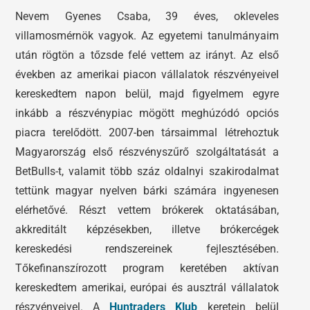
Nevem Gyenes Csaba, 39 éves, okleveles
villamosmérnök vagyok. Az egyetemi tanulmányaim
után rögtön a tőzsde felé vettem az irányt. Az első
években az amerikai piacon vállalatok részvényeivel
kereskedtem napon belül, majd figyelmem egyre
inkább a részvénypiac mögött meghúzódó opciós
piacra terelődött. 2007-ben társaimmal létrehoztuk
Magyarország első részvényszűrő szolgáltatását a
BetBulls-t, valamit több száz oldalnyi szakirodalmat
tettünk magyar nyelven bárki számára ingyenesen
elérhetővé. Részt vettem brókerek oktatásában,
akkreditált képzésekben, illetve brókercégek
kereskedési rendszereinek fejlesztésében.
Tőkefinanszírozott program keretében aktívan
kereskedtem amerikai, európai és ausztrál vállalatok
részvényeivel. A
Huntraders Klub
keretein belül