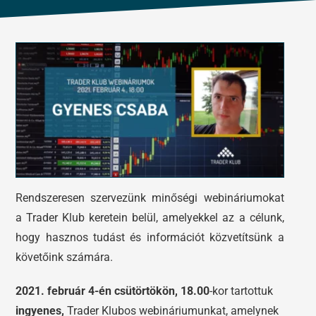
Tőzsdeklub
Előadások
Adósegéd
Képzések
Robotok
Segítség és támogatás
Rendszeresen szervezünk minőségi webináriumokat
a Trader Klub keretein belül, amelyekkel az a célunk,
hogy hasznos tudást és információt közvetítsünk a
követőink számára.
2021. február 4-én csütörtökön, 18.00
-kor tartottuk
ingyenes,
Trader Klubos webináriumunkat, amelynek