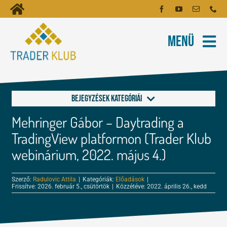
Kihagyás
Toggle
Kezdőoldal
Navigation
Menü
Fiókom
Rólunk
Hírlevél
Kapcsolat
Bejegyzések kategóriái
Oktatóanyagok
Mehringer Gábor – Daytrading a
Alapok a kereskedéshez
Tartalmak
TradingView platformon (Trader Klub
webinárium, 2022. május 4.)
FOREX és tőzsde leckék
Képzés
Szerző:
Radulovic Attila
|
Kategóriák:
Előadások
|
Frissítve: 2026. február 5., csütörtök
|
Közzétéve: 2022. április 26., kedd
Kereskedés
Robotok
Tőzsdepszichológia