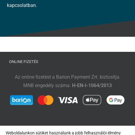
kapcsolatban.
ONLINE FIZETÉS
Az online fizetést a Barion Payment Zrt. biztosítja.
MNB engedély száma:
H-EN-I-1064/2013
Weboldalunkon sütiket használunk a jobb felhasználói élmény