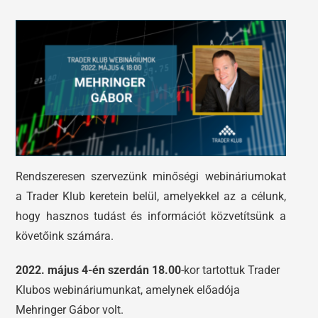
Tőzsdeklub
Előadások
Adósegéd
Képzések
Robotok
Segítség és támogatás
Rendszeresen szervezünk minőségi webináriumokat
a Trader Klub keretein belül, amelyekkel az a célunk,
hogy hasznos tudást és információt közvetítsünk a
követőink számára.
2022. május 4-én szerdán 18.00
-kor tartottuk Trader
Klubos webináriumunkat, amelynek előadója
Mehringer Gábor volt.