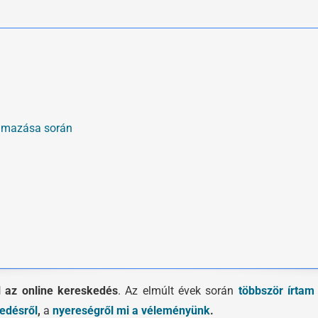
almazása során
l az online kereskedés
. Az elmúlt évek során
többször
írtam
edésről
,
a
nyereségről
mi a véleményünk
.