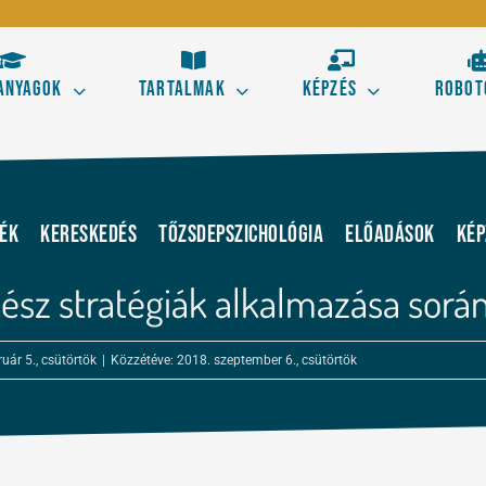
anyagok
Tartalmak
Képzés
Robot
Kezdő
Hala
s aranyszabályai
Tőzsdestratégiák alapele
kék
Kereskedés
Tőzsdepszichológia
Előadások
Kép
 kereskedésből!
Ismerd meg a technikai el
ész stratégiák alkalmazása sorá
kereskedés alapjait!
Elliott térképe az ármoz
ruár 5., csütörtök
|
Közzétéve: 2018. szeptember 6., csütörtök
Szörf Mini