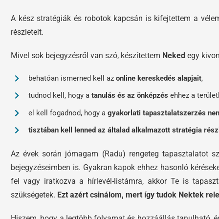
A kész stratégiák és robotok kapcsán is kifejtettem a vél
részleteit.
Mivel sok bejegyzésről van szó, készítettem
Neked
egy kivon
behatóan ismerned kell az
online kereskedés alapjait
,
tudnod kell, hogy a
tanulás és az önképzés
ehhez a terület
el kell fogadnod, hogy a
gyakorlati tapasztalatszerzés ne
tisztában kell lenned az általad alkalmazott stratégia rész
Az évek során jómagam (Radu) rengeteg tapasztalatot sz
bejegyzéseimben is. Gyakran kapok ehhez hasonló kérések
fel vagy iratkozva a hírlevél-listámra, akkor Te is tapas
szükségetek.
Ezt azért csinálom, mert így tudok Nektek rele
Hiszem, hogy a legtöbb folyamat és hozzáállás tanulható, és 