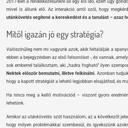
2017-ben a rendelkezésünkre áll egy kis idő, ezért úgy gond
mivel is állunk elő. Az interakció arról szól, hogy megké
utánkövetés segítené a kereskedést és a tanulást – azaz ho
Mitől igazán jó egy stratégia?
Valószínűleg nem mi vagyunk azok, akik feltalálják a spany
ebben a bejegyzésben az első felsorolást -, és vannak, amel
sok emberrel találkoztam, aki „hadra fogható” ilyen szempo
Nektek először bemutatni, illetve felkínálni.
Azonban tudjuk,
hogy a kapott stratégiát a lehető legjobban elsajátítsd, és
Ha nincs meg a kellő motivációd – viszont gyors eredményt
lehetünk.
Amikor az
utánkövetés
szót használom, az a következőt jelen
hogy milyen problémákkal szembesül, és igyekszünk azokra