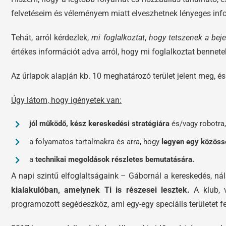
felvetéseim és véleményem miatt elveszhetnek lényeges inform
Tehát, arról kérdezlek,
mi foglalkoztat
,
hogy tetszenek a bej
értékes információt adva arról, hogy mi foglalkoztat bennete
Az űrlapok alapján kb. 10 meghatározó terület jelent meg, és
Úgy látom, hogy igényetek van:
jól működő, kész kereskedési stratégiára
és/vagy robotra,
a folyamatos tartalmakra és arra, hogy
legyen egy közöss
a
technikai megoldások részletes bemutatására.
A napi szintű elfoglaltságaink – Gábornál a kereskedés, ná
kialakulóban, amelynek Ti is részesei lesztek.
A klub, v
programozott segédeszköz, ami egy-egy speciális területet f