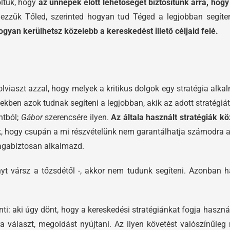
oltuk, hogy
az ünnepek előtt lehetőséget biztosítunk arra, hog
rdezzük Tőled, szerinted hogyan tud Téged a legjobban segíte
gyan kerülhetsz közelebb a kereskedést illető céljaid felé.
olviaszt azzal, hogy melyek a kritikus dolgok egy stratégia al
yekben azok tudnak segíteni a legjobban, akik az adott stratégi
ntból;
Gábor
szerencsére ilyen.
Az általa használt stratégiák k
 hogy csupán a mi részvételünk nem garantálhatja számodra a 
 magabiztosan alkalmazd.
 vársz a tőzsdétől -, akkor nem tudunk segíteni. Azonban ha
ti: aki úgy dönt, hogy a kereskedési stratégiánkat fogja haszn
 választ, megoldást nyújtani. Az ilyen követést valószínűl