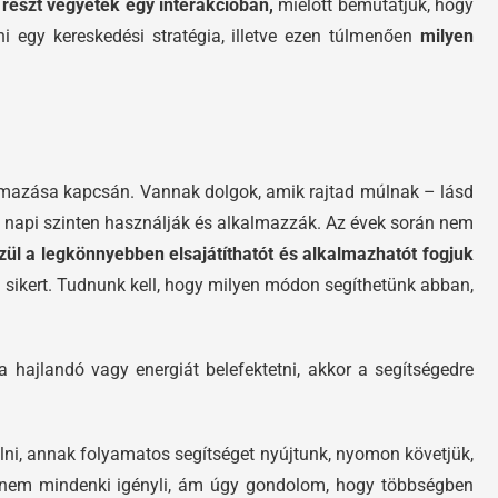
y részt vegyetek egy interakcióban,
mielőtt bemutatjuk, hogy
ni egy kereskedési stratégia, illetve ezen túlmenően
milyen
kalmazása kapcsán. Vannak dolgok, amik rajtad múlnak – lásd
át napi szinten használják és alkalmazzák. Az évek során nem
özül a legkönnyebben elsajátíthatót és alkalmazhatót fogjuk
sikert. Tudnunk kell, hogy milyen módon segíthetünk abban,
 hajlandó vagy energiát belefektetni, akkor a segítségedre
álni, annak folyamatos segítséget nyújtunk, nyomon követjük,
eg nem mindenki igényli, ám úgy gondolom, hogy többségben