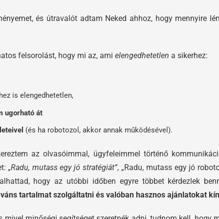
eményemet, és útravalót adtam Neked ahhoz, hogy mennyire lé
atos felsorolást, hogy mi az, ami
elengedhetetlen
a sikerhez:
hez is elengedhetetlen,
m ugorható át
leteivel
(és ha robotozol, akkor annak működésével).
ereztem az olvasóimmal, ügyfeleimmel történő kommunikáció
et:
„Radu, mutass egy jó stratégiát”
, „Radu, mutass egy jó robot
ztalhattad, hogy az utóbbi időben egyre többet kérdezlek ben
váns tartalmat szolgáltatni és valóban hasznos ajánlatokat kín
mivel minőségi segítséget szeretnék adni, tudnom kell, hogy mi 