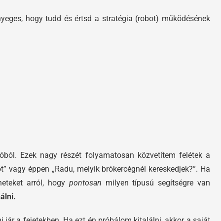
nyeges, hogy tudd és értsd a stratégia (robot) működésének
ból. Ezek nagy részét folyamatosan közvetítem felétek a
ot” vagy éppen „Radu, melyik brókercégnél kereskedjek?”. Ha
neteket arról, hogy
pontosan
milyen típusú segítségre van
álni.
jár a fejetekben. Ha ezt én próbálom kitalálni, akkor a saját