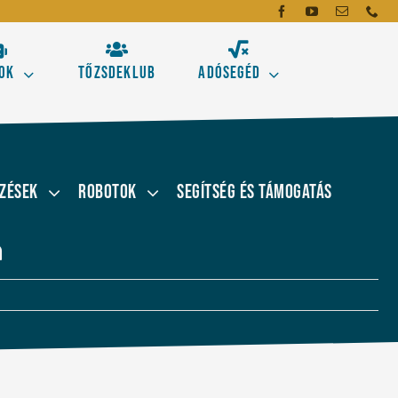
ok
Tőzsdeklub
Adósegéd
dó
mei
zések
Robotok
Segítség és támogatás
emzés alapeszközeit!
n
gásokhoz
Új!