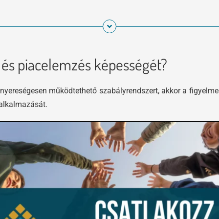
s és piacelemzés képességét?
gy nyereségesen működtethető szabályrendszert, akkor a figyelm
 alkalmazását.