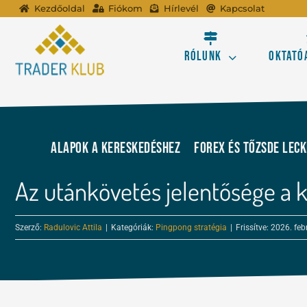
Kihagyás
Kezdőoldal
Fiókom
Hírlevél
Kapcsolat
Rólunk
Oktató
A tőzsdei kereskedé
Alapok a kereskedéshez
FOREX és tőzsde lec
Profitálj az online
Az utánkövetés jelentősége a k
Ismerd meg a Forex 
Szerző:
Radulovic Attila
|
Kategóriák:
Pingpong stratégia
|
Frissítve: 2026. feb