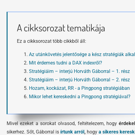
A cikksorozat tematikája
Ez a cikksorozat több cikkből áll:
Az utánkövetés jelentősége a kész stratégiák alk
Mit érdemes tudni a DAX indexről?
Stratégiáim – interjú Horváth Gáborral – 1. rész
Stratégiáim – interjú Horváth Gáborral – 2. rész
Hozam, kockázat, RR - a Pingpong stratégiában
Mikor lehet kereskedni a Pingpong stratégiával?
Mivel ezeket a sorokat olvasod, feltételezem, hogy
érdeke
sikerhez. Sőt, Gáborral is
írtunk
arról
,
hogy
a
sikeres keresk