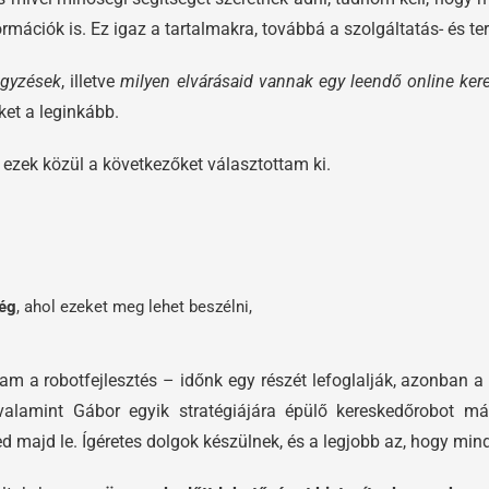
ációk is. Ez igaz a tartalmakra, továbbá a szolgáltatás- és ter
egyzések
, illetve
milyen elvárásaid vannak egy leendő online ker
ket a leginkább.
 ezek közül a következőket választottam ki.
ég
, ahol ezeket meg lehet beszélni,
lam a robotfejlesztés – időnk egy részét lefoglalják, azonban 
alamint Gábor egyik stratégiájára épülő kereskedőrobot már
ed majd le. Ígéretes dolgok készülnek, és a legjobb az, hogy m