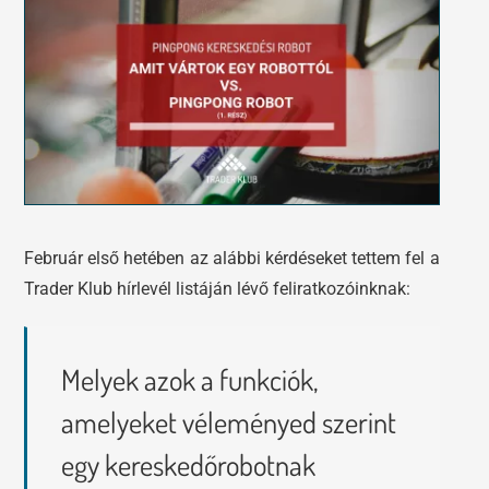
Tőzsdeklub
Előadások
Adósegéd
Képzések
Robotok
Segítség és támogatás
Február első hetében az alábbi kérdéseket tettem fel a
Trader Klub hírlevél listáján lévő feliratkozóinknak:
Melyek azok a funkciók,
amelyeket véleményed szerint
egy kereskedőrobotnak