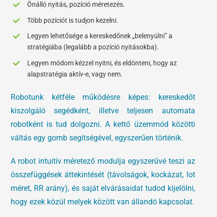
Önálló nyitás, pozíció méretezés.
Több pozíciót is tudjon kezelni.
Legyen lehetősége a kereskedőnek „belenyúlni” a
stratégiába (legalább a pozíció nyitásokba).
Legyen módom kézzel nyitni, és eldönteni, hogy az
alapstratégia aktív-e, vagy nem.
Robotunk kétféle működésre képes: kereskedőt
kiszolgáló segédként, illetve teljesen automata
robotként is tud dolgozni. A kettő üzemmód közötti
váltás egy gomb segítségével, egyszerűen történik.
A robot intuitív méretező modulja egyszerűvé teszi az
összefüggések áttekintését (távolságok, kockázat, lot
méret, RR arány), és saját elvárásaidat tudod kijelölni,
hogy ezek közül melyek között van állandó kapcsolat.