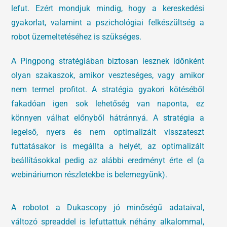
lefut. Ezért mondjuk mindig, hogy a kereskedési
gyakorlat, valamint a pszichológiai felkészültség a
robot üzemeltetéséhez is szükséges.
A Pingpong stratégiában biztosan lesznek időnként
olyan szakaszok, amikor veszteséges, vagy amikor
nem termel profitot. A stratégia gyakori kötéséből
fakadóan igen sok lehetőség van naponta, ez
könnyen válhat előnyből hátránnyá. A stratégia a
legelső, nyers és nem optimalizált visszateszt
futtatásakor is megállta a helyét, az optimalizált
beállításokkal pedig az alábbi eredményt érte el (a
webináriumon részletekbe is belemegyünk).
A robotot a Dukascopy jó minőségű adataival,
változó spreaddel is lefuttattuk néhány alkalommal,