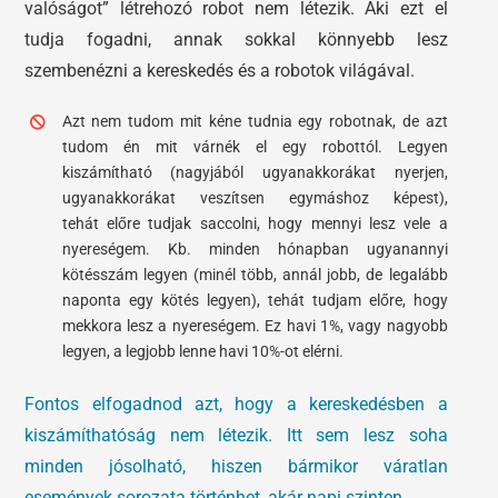
valóságot” létrehozó robot nem létezik. Aki ezt el
tudja fogadni, annak sokkal könnyebb lesz
szembenézni a kereskedés és a robotok világával.
Azt nem tudom mit kéne tudnia egy robotnak, de azt
tudom én mit várnék el egy robottól. Legyen
kiszámítható (nagyjából ugyanakkorákat nyerjen,
ugyanakkorákat veszítsen egymáshoz képest),
tehát előre tudjak saccolni, hogy mennyi lesz vele a
nyereségem. Kb. minden hónapban ugyanannyi
kötésszám legyen (minél több, annál jobb, de legalább
naponta egy kötés legyen), tehát tudjam előre, hogy
mekkora lesz a nyereségem. Ez havi 1%, vagy nagyobb
legyen, a legjobb lenne havi 10%-ot elérni.
Fontos elfogadnod azt, hogy a kereskedésben a
kiszámíthatóság nem létezik. Itt sem lesz soha
minden jósolható, hiszen bármikor váratlan
események sorozata történhet, akár napi szinten.