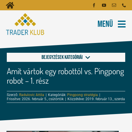
Kihagyás
Toggle
Kezdőoldal
Navigation
Menü
Fiókom
Rólunk
Hírlevél
Kapcsolat
Bejegyzések kategóriái
Oktatóanyagok
Amit vártok egy robottól vs. Pingpong
Alapok a kereskedéshez
Tartalmak
robot – 1. rész
FOREX és tőzsde leckék
Szerző:
Radulovic Attila
|
Kategóriák:
Pingpong stratégia
|
Képzés
Frissítve: 2026. február 5., csütörtök
|
Közzétéve: 2019. február 13., szerda
Kereskedés
Robotok
Tőzsdepszichológia