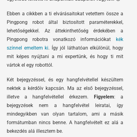
Ebben a cikkben a ti elvárásaitokat vetettem össze a
Pingpong robot által biztosított paraméterekkel,
lehetőségekkel. Az áttekinthetőség érdekében a
Pingpong robotra vonatkozó információkat
kék
színnel emeltem ki
. Így jól láthatóan elkülönül, hogy
mit képes nyújtani a mi expertünk, és hogy ti mit
vártok el egy robottól.
Két bejegyzéssel, és egy hangfelvétellel készültem
nektek a kérdőív kapcsán. Ma az első bejegyzéssel,
illetve a hangfelvétellel érkezem.
Figyelem
: a
bejegyzések nem a hangfelvétel leiratai, így
mindegyikben van olyan tartalom, ami a másik
formátumban nincs benne. A hangfelvételt ez alá a
bekezdés alá illesztem be.