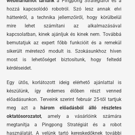
webináriumot tartunk
a Pingpong Stratégiáról és a
hozzá kapcsolódó robotról. Szó lesz annak elvi
hátteréről, a technika jellemzőiről, hogy körülbelül
mire lehet számítani az alkalmazásával
kapcsolatban, kinek ajánljuk és kinek nem. Továbbá
bemutatjuk az expert főbb funkcióit és a remekül
sikerült méretező modult is. Szokásunkhoz híven
most is lehetőséget biztosítunk, hogy feltedd
kérdéseidet.
Egy ütős, korlátozott ideig elérhető ajánlattal is
készülünk, így érdemes élőben részt venned
előadásunkon. Terveink szerint február 25-től tartjuk
meg azt a
három előadásból álló részletes
oktatósorozatot
, amely a vásárlóink számára
megtanítja a Pingpong Stratégiát és a robot
használatát. A velünk tartó kereskedőknek további