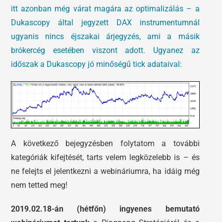
itt azonban még várat magára az optimalizálás – a
Dukascopy által jegyzett DAX instrumentumnál
ugyanis nincs éjszakai árjegyzés, ami a másik
brókercég esetében viszont adott. Ugyanez az
időszak a Dukascopy jó minőségű tick adataival:
A következő bejegyzésben folytatom a további
kategóriák kifejtését, tarts velem legközelebb is – és
ne felejts el jelentkezni a webináriumra, ha idáig még
nem tetted meg!
2019.02.18-án (hétfőn)
ingyenes
bemutató