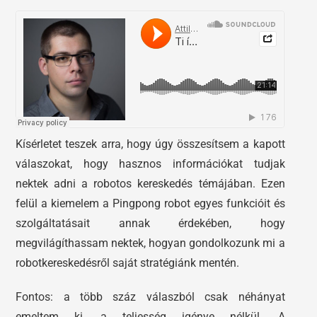
Kísérletet teszek arra, hogy úgy összesítsem a kapott
válaszokat, hogy hasznos információkat tudjak
nektek adni a robotos kereskedés témájában. Ezen
felül a kiemelem a Pingpong robot egyes funkcióit és
szolgáltatásait annak érdekében, hogy
megvilágíthassam nektek, hogyan gondolkozunk mi a
robotkereskedésről saját stratégiánk mentén.
Fontos: a több száz válaszból csak néhányat
emeltem ki, a teljesség igénye nélkül. A