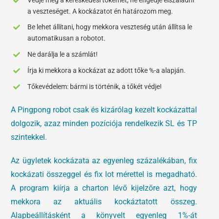
a veszteséget. A kockázatot én határozom meg.
Be lehet állítani, hogy mekkora veszteség után állítsa le
automatikusan a robotot.
Ne darálja le a számlát!
Írja ki mekkora a kockázat az adott tőke %-a alapján.
Tőkevédelem: bármi is történik, a tőkét védje!
A Pingpong robot csak és kizárólag kezelt kockázattal
dolgozik, azaz minden pozíciója rendelkezik SL és TP
szintekkel.
Az ügyletek kockázata az egyenleg százalékában, fix
kockázati összeggel és fix lot mérettel is megadható.
A program kiírja a charton lévő kijelzőre azt, hogy
mekkora az aktuális kockáztatott összeg.
Alapbeállításként a könyvelt egyenleg 1%-át