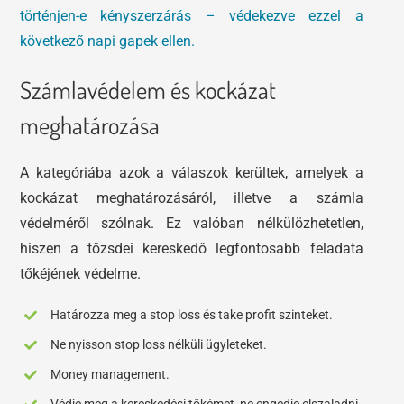
történjen-e kényszerzárás – védekezve ezzel a
következő napi gapek ellen.
Számlavédelem és kockázat
meghatározása
A kategóriába azok a válaszok kerültek, amelyek a
kockázat meghatározásáról, illetve a számla
védelméről szólnak. Ez valóban nélkülözhetetlen,
hiszen a tőzsdei kereskedő legfontosabb feladata
tőkéjének védelme.
Határozza meg a stop loss és take profit szinteket.
Ne nyisson stop loss nélküli ügyleteket.
Money management.
Védje meg a kereskedési tőkémet, ne engedje elszaladni