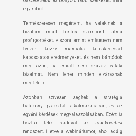
összetettebb és bonyolultabb szerkezet, mint
egy robot.
Természetesen megértem, ha valakinek a
bizalom miatt fontos szempont látnia
profitgörbéket, viszont amint említettem nem
teszek közzé manuális kereskedéssel
kapcsolatos eredményeket, és nem bántódok
meg azon, ha emiatt nem szavaz valaki
bizalmat. Nem lehet minden elvárásnak
megfelelni.
Azonban szívesen segítek a stratégia
hatékony gyakorlati alkalmazásában, és az
egyéni kérdések megválaszolásában. Ezért is
hoztuk létre Raduval az
utánkövetési
rendszert, illetve a webináriumot, ahol addig