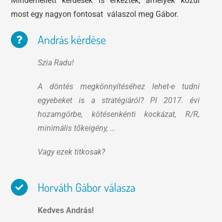
Mindemellett kérdések is érkeztek, amelyek közül
most egy nagyon fontosat válaszol meg Gábor.
András kérdése
Szia Radu!
A döntés megkönnyítéséhez lehet-e tudni
egyebeket is a stratégiáról? Pl 2017. évi
hozamgörbe, kötésenkénti kockázat, R/R,
minimális tőkeigény, …
Vagy ezek titkosak?
Horváth Gábor válasza
Kedves András!