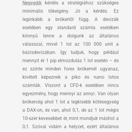
Negyedik
kérdés a stratégiához szükséges
minimális tőkeigény. Jó a kérdés. Ez
leginkább a brókertől függ. A devizák
esetében egy standard számla esetében
könnyű lenne a dolgunk az általános
válasszal, mivel 1 lot az 100 000 unit a
bázisdevizában. Így tudjuk, hogy például
mennyit ér 1 pip elmozdulás 1 lot esetén – és
ez szinte minden forex brókernél ugyanaz,
kivételt képeznek a piko és nano lotos
számlák. Viszont a CFD-k esetében nincs
egyezmény, hogy mennyi az annyi. Van olyan
brókercég ahol 1 lot a legkisebb kötésegység
a DAX-on, és van, ahol 0,1, de az 1 lot mégis
10-szer kevesebbet ér, mint mondjuk máshol a
0,1. Szóval vidám a helyzet, ezért általános