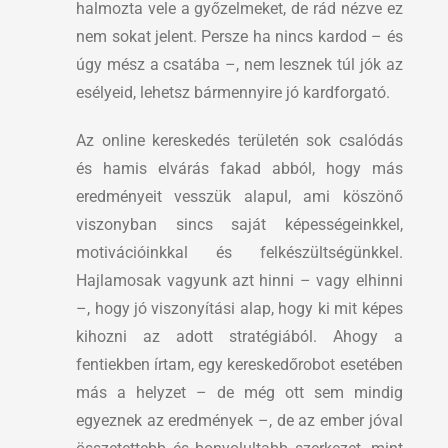
halmozta vele a győzelmeket, de rád nézve ez
nem sokat jelent. Persze ha nincs kardod – és
úgy mész a csatába –, nem lesznek túl jók az
esélyeid, lehetsz bármennyire jó kardforgató.
Az online kereskedés területén sok csalódás
és hamis elvárás fakad abból, hogy más
eredményeit vesszük alapul, ami köszönő
viszonyban sincs saját képességeinkkel,
motivációinkkal és felkészültségünkkel.
Hajlamosak vagyunk azt hinni – vagy elhinni
–, hogy jó viszonyítási alap, hogy ki mit képes
kihozni az adott stratégiából. Ahogy a
fentiekben írtam, egy kereskedőrobot esetében
más a helyzet – de még ott sem mindig
egyeznek az eredmények –, de az ember jóval