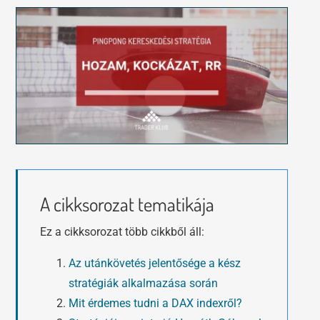
Tőzsdeklub
Előadások
Adósegéd
Képzések
Robotok
Segítség és támogatás
A cikksorozat tematikája
Ez a cikksorozat több cikkből áll:
Az utánkövetés jelentősége a kész
stratégiák alkalmazása során
Mit érdemes tudni a DAX indexről?