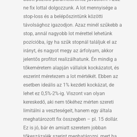
ne fix lottal dolgozzunk. A lot mennyisége a
stop-loss és a belépőszintünk közötti
távolsághoz igazodjon. Azaz minél szűkebb a
stop, annál nagyobb lot mérettel lehetünk
pozícióba, így ha szűk stopnál találjuk el az
irányt, és nagyot megy az árfolyam, akkor
jelentős profitot realizálhatunk. Én mindig a
tőkeméretem alapján vállalok kockázatot, és
eszerint méretezem a lot mértékét. Ebben az
esetben ideális az 1% kezdeti kockázat, de
lehet ez 0,5%-2%-ig. Viszont van olyan
kereskedő, aki nem tőkéhez mérten szereti
limitálni a veszteségeit, hanem egy általa
meghatározott fix összegben – pl. 15 dollár.
Ez is jó, bár én amiatt szeretem jobban
tőkeszázalék szerint meghatározni, mert ha