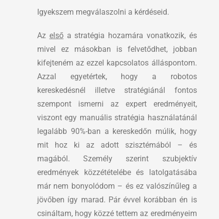
Igyekszem megválaszolni a kérdéseid.
Az
első
a stratégia hozamára vonatkozik, és
mivel ez másokban is felvetődhet, jobban
kifejteném az ezzel kapcsolatos álláspontom.
Azzal egyetértek, hogy a robotos
kereskedésnél illetve stratégiánál fontos
szempont ismerni az expert eredményeit,
viszont egy manuális stratégia használatánál
legalább 90%-ban a kereskedőn múlik, hogy
mit hoz ki az adott szisztémából – és
magából. Személy szerint szubjektív
eredmények közzétételébe és latolgatásába
már nem bonyolódom – és ez valószínűleg a
jövőben így marad. Pár évvel korábban én is
csináltam, hogy közzé tettem az eredményeim