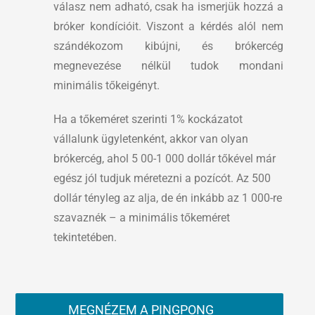
válasz nem adható, csak ha ismerjük hozzá a
bróker kondícióit. Viszont a kérdés alól nem
szándékozom kibújni, és brókercég
megnevezése nélkül tudok mondani
minimális tőkeigényt.
Ha a tőkeméret szerinti 1% kockázatot
vállalunk ügyletenként, akkor van olyan
brókercég, ahol 5 00-1 000 dollár tőkével már
egész jól tudjuk méretezni a pozícót. Az 500
dollár tényleg az alja, de én inkább az 1 000-re
szavaznék – a minimális tőkeméret
tekintetében.
MEGNÉZEM A PINGPONG