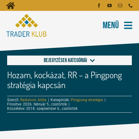
Kihagyás
Toggle
Kezdőoldal
Navigation
Menü
Fiókom
Rólunk
Hírlevél
Kapcsolat
Bejegyzések kategóriái
Oktatóanyagok
Hozam, kockázat, RR – a Pingpong
Alapok a kereskedéshez
Tartalmak
stratégia kapcsán
FOREX és tőzsde leckék
Szerző:
Radulovic Attila
|
Kategóriák:
Pingpong stratégia
|
Képzés
Frissítve: 2026. február 5., csütörtök
|
Közzétéve: 2018. szeptember 6., csütörtök
Kereskedés
Robotok
Tőzsdepszichológia