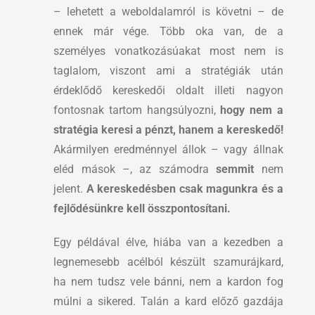
– lehetett a weboldalamról is követni – de
ennek már vége. Több oka van, de a
személyes vonatkozásúakat most nem is
taglalom, viszont ami a stratégiák után
érdeklődő kereskedői oldalt illeti nagyon
fontosnak tartom hangsúlyozni,
hogy nem a
stratégia keresi a pénzt, hanem a kereskedő!
Akármilyen eredménnyel állok – vagy állnak
eléd mások –, az számodra
semmit
nem
jelent.
A kereskedésben csak magunkra és a
fejlődésünkre kell összpontosítani.
Egy példával élve, hiába van a kezedben a
legnemesebb acélból készült szamurájkard,
ha nem tudsz vele bánni, nem a kardon fog
múlni a sikered. Talán a kard előző gazdája