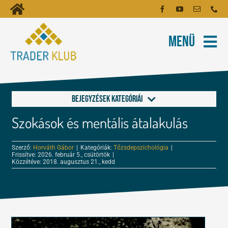
Kihagyás
Toggle
Kezdőoldal
Navigation
Menü
Fiókom
Rólunk
Hírlevél
Kapcsolat
Bejegyzések kategóriái
Oktatóanyagok
Szokások és mentális átalakulás
Alapok a kereskedéshez
Tartalmak
Szerző:
Horváth Gábor
|
Kategóriák:
Tőzsdepszichológia
|
Frissítve: 2026. február 5., csütörtök
|
FOREX és tőzsde leckék
Közzétéve: 2018. augusztus 21., kedd
Képzés
Kereskedés
Robotok
Tőzsdepszichológia