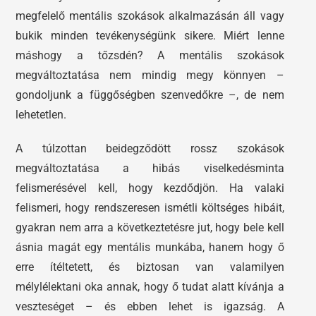
megfelelő mentális szokások alkalmazásán áll vagy
bukik minden tevékenységünk sikere. Miért lenne
máshogy a tőzsdén? A mentális szokások
megváltoztatása nem mindig megy könnyen –
gondoljunk a függőségben szenvedőkre –, de nem
lehetetlen.
A túlzottan beidegződött rossz szokások
megváltoztatása a hibás viselkedésminta
felismerésével kell, hogy kezdődjön. Ha valaki
felismeri, hogy rendszeresen ismétli költséges hibáit,
gyakran nem arra a következtetésre jut, hogy bele kell
ásnia magát egy mentális munkába, hanem hogy ő
erre ítéltetett, és biztosan van valamilyen
mélylélektani oka annak, hogy ő tudat alatt kívánja a
veszteséget – és ebben lehet is igazság. A