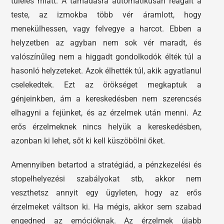
túlélés miatt. A támadásra automatikusan reagált a
teste, az izmokba több vér áramlott, hogy
menekülhessen, vagy felvegye a harcot. Ebben a
helyzetben az agyban nem sok vér maradt, és
valószínűleg nem a higgadt gondolkodók élték túl a
hasonló helyzeteket. Azok élhették túl, akik agyatlanul
cselekedtek. Ezt az örökséget megkaptuk a
génjeinkben, ám a kereskedésben nem szerencsés
elhagyni a fejünket, és az érzelmek után menni. Az
erős érzelmeknek nincs helyük a kereskedésben,
azonban ki lehet, sőt ki kell küszöbölni őket.
Amennyiben betartod a stratégiád, a pénzkezelési és
stopelhelyezési szabályokat stb, akkor nem
veszthetsz annyit egy ügyleten, hogy az erős
érzelmeket váltson ki. Ha mégis, akkor sem szabad
engedned az emócióknak. Az érzelmek újabb