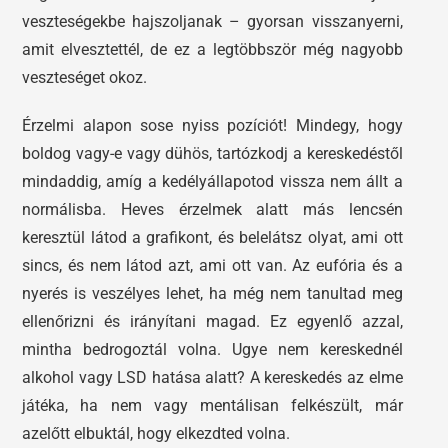
veszteségekbe hajszoljanak – gyorsan visszanyerni,
amit elvesztettél, de ez a legtöbbször még nagyobb
veszteséget okoz.
Érzelmi alapon sose nyiss pozíciót! Mindegy, hogy
boldog vagy-e vagy dühös, tartózkodj a kereskedéstől
mindaddig, amíg a kedélyállapotod vissza nem állt a
normálisba. Heves érzelmek alatt más lencsén
keresztül látod a grafikont, és belelátsz olyat, ami ott
sincs, és nem látod azt, ami ott van. Az eufória és a
nyerés is veszélyes lehet, ha még nem tanultad meg
ellenőrizni és irányítani magad. Ez egyenlő azzal,
mintha bedrogoztál volna. Ugye nem kereskednél
alkohol vagy LSD hatása alatt? A kereskedés az elme
játéka, ha nem vagy mentálisan felkészült, már
azelőtt elbuktál, hogy elkezdted volna.