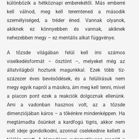
különbözik a hétköznapi emberekétől. Más emberré
kell válnod, meg kell teremtened a második
személyiséged, a tréder éned. Vannak olyanok,
akiknek ez könnyebben és vannak, akiknek
nehezebben megy – ez mentális alkat függvénye.
A tőzsde világában felül kell írni számos
viselkedésformát – ösztönt –, melyeket még az
állatvilágból hoztunk magunkkal. Ezek több tíz-
százezer éves bevésődések, és a felülírásuk nem
megy egyik napról a másikra, ám meg kell tenni, mivel
a piacon pont ezek a reakciók dolgoznak ellenünk.
Ami a vadonban hasznos volt, az a tőzsde
dimenziójában káros – a tőkénkre mindenképpen. Ha
megtámadta ősünket a kardfogú tigris, akkor nem
volt ideje gondolkodni, azonnal cselekednie kellett a