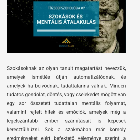
Tőzsdeklub
Előadások
Adósegéd
Képzések
Robotok
Szokásoknak az olyan tanult magatartást nevezzük,
Segítség és támogatás
amelyek ismétlés útján automatizálódnak, és
amelyek ha beivódnak, tudattalanná válnak. Minden
tudatos gondolat, döntés, vagy cselekedet mögött van
egy sor összetett tudattalan mentális folyamat,
valamint rejtett hitek és emóciók, amelyek még a
legelszántabb ember számításait is képesek
keresztülhúzni. Sok a szakmában már komoly
eredményeket elért befektető véleménye szerint a