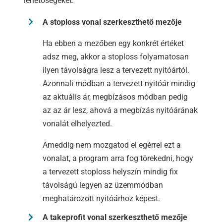
lehetőségeket.
A stoploss vonal szerkeszthető mezője
Ha ebben a mezőben egy konkrét értéket
adsz meg, akkor a stoploss folyamatosan
ilyen távolságra lesz a tervezett nyitóártól.
Azonnali módban a tervezett nyitóár mindig
az aktuális ár, megbízásos módban pedig
az az ár lesz, ahová a megbízás nyitóárának
vonalát elhelyezted.
Ameddig nem mozgatod el egérrel ezt a
vonalat, a program arra fog törekedni, hogy
a tervezett stoploss helyszín mindig fix
távolságú legyen az üzemmódban
meghatározott nyitóárhoz képest.
A takeprofit vonal szerkeszthető mezője