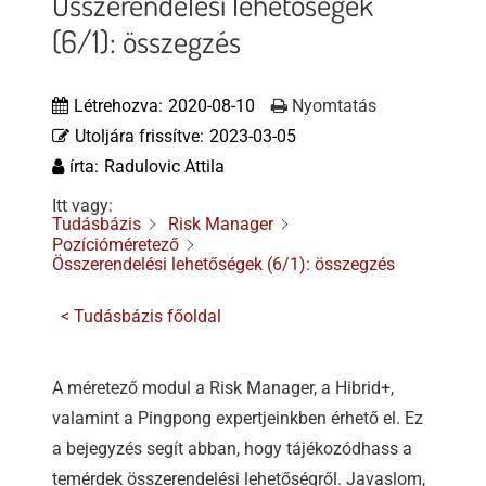
Összerendelési lehetőségek
Tőzsdeklub
(6/1): összegzés
Adósegéd
Létrehozva:
2020-08-10
Nyomtatás
Utoljára frissítve:
2023-03-05
írta:
Radulovic Attila
Itt vagy:
Tudásbázis
Risk Manager
Pozícióméretező
Összerendelési lehetőségek (6/1): összegzés
< Tudásbázis főoldal
A méretező modul a Risk Manager, a Hibrid+,
valamint a Pingpong expertjeinkben érhető el. Ez
a bejegyzés segít abban, hogy tájékozódhass a
temérdek összerendelési lehetőségről. Javaslom,