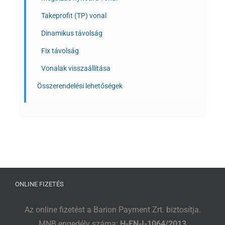
Takeprofit (TP) vonal
Dinamikus távolság
Fix távolság
Vonalak visszaállítása
Összerendelési lehetőségek
ONLINE FIZETÉS
Az online fizetést a Barion Payment Zrt. biztosítja.
MNB engedély száma:
H-EN-I-1064/2013