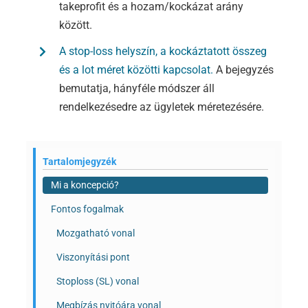
takeprofit és a hozam/kockázat arány
között.
A stop-loss helyszín, a kockáztatott összeg
és a lot méret közötti kapcsolat.
A bejegyzés
bemutatja, hányféle módszer áll
rendelkezésedre az ügyletek méretezésére.
Tartalomjegyzék
Mi a koncepció?
Fontos fogalmak
Mozgatható vonal
Viszonyítási pont
Stoploss (SL) vonal
Megbízás nyitóára vonal