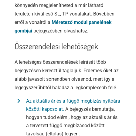
könnyedén megjelenítheted a már látható
területen kívül eső SL, TP vonalakat. Bővebben
erről a vonalról a
Méretező modul panelének
gombjai
bejegyzésben olvashatsz.
Összerendelési lehetőségek
A lehetséges összerendelések leírását több
bejegyzésen keresztül taglaljuk. Érdemes őket az
alább javasolt sorrendben olvasnod, mert így a
legegyszerűbbtől haladsz a legkomplexebb felé.
Az aktuális ár és a függő megbízás nyitóára
közötti kapcsolat.
A bejegyzés bemutatja,
hogyan tudod elérni, hogy az aktuális ár és
a tervezett függő megbízásod között
távolság (eltolás) legyen.