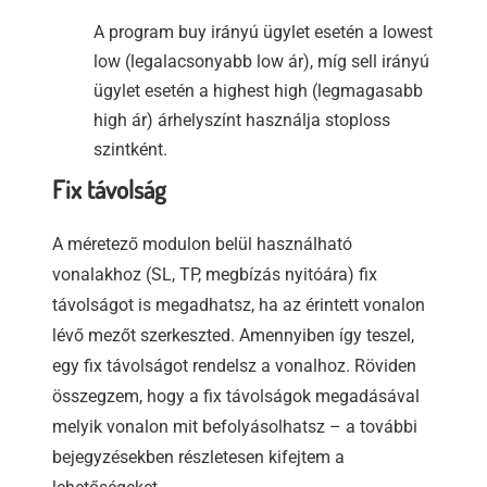
A program buy irányú ügylet esetén a lowest
low (legalacsonyabb low ár), míg sell irányú
ügylet esetén a highest high (legmagasabb
high ár) árhelyszínt használja stoploss
szintként.
Fix távolság
A méretező modulon belül használható
vonalakhoz (SL, TP, megbízás nyitóára) fix
távolságot is megadhatsz, ha az érintett vonalon
lévő mezőt szerkeszted. Amennyiben így teszel,
egy fix távolságot rendelsz a vonalhoz. Röviden
összegzem, hogy a fix távolságok megadásával
melyik vonalon mit befolyásolhatsz – a további
bejegyzésekben részletesen kifejtem a