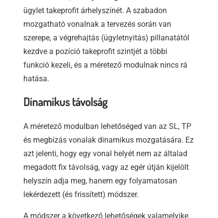
ügylet takeprofit árhelyszínét. A szabadon
mozgatható vonalnak a tervezés során van
szerepe, a végrehajtás (ügyletnyitás) pillanatától
kezdve a pozíció takeprofit szintjét a többi
funkció kezeli, és a méretező modulnak nincs rá
hatása.
Dinamikus távolság
A méretező modulban lehetőséged van az SL, TP
és megbízás vonalak dinamikus mozgatására. Ez
azt jelenti, hogy egy vonal helyét nem az általad
megadott fix távolság, vagy az egér útján kijelölt
helyszín adja meg, hanem egy folyamatosan
lekérdezett (és frissített) módszer.
A módszer a következő lehetőségek valamelyike