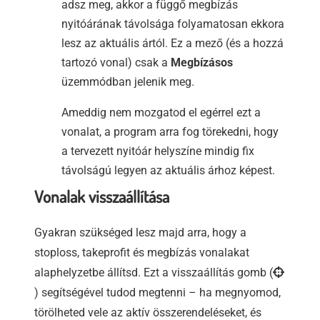
adsz meg, akkor a függő megbízás
nyitóárának távolsága folyamatosan ekkora
lesz az aktuális ártól. Ez a mező (és a hozzá
tartozó vonal) csak a
Megbízásos
üzemmódban jelenik meg.
Ameddig nem mozgatod el egérrel ezt a
vonalat, a program arra fog törekedni, hogy
a tervezett nyitóár helyszíne mindig fix
távolságú legyen az aktuális árhoz képest.
Vonalak visszaállítása
Gyakran szükséged lesz majd arra, hogy a
stoploss, takeprofit és megbízás vonalakat
alaphelyzetbe állítsd. Ezt a visszaállítás gomb (
) segítségével tudod megtenni – ha megnyomod,
törölheted vele az aktív összerendeléseket, és