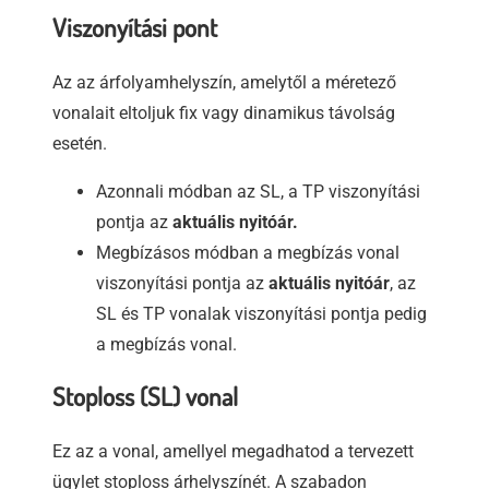
Viszonyítási pont
Az az árfolyamhelyszín, amelytől a méretező
vonalait eltoljuk fix vagy dinamikus távolság
esetén.
Azonnali módban az SL, a TP viszonyítási
pontja az
aktuális nyitóár.
Megbízásos módban a megbízás vonal
viszonyítási pontja az
aktuális nyitóár
, az
SL és TP vonalak viszonyítási pontja pedig
a megbízás vonal.
Stoploss (SL) vonal
Ez az a vonal, amellyel megadhatod a tervezett
ügylet stoploss árhelyszínét. A szabadon