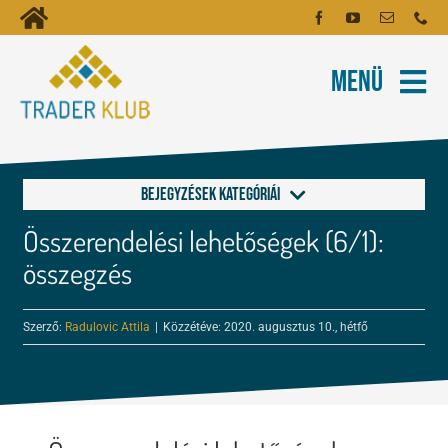
Kihagyás
Toggle
Kezdőoldal
Navigation
Menü
Fiókom
Rólunk
Hírlevél
Kapcsolat
Bejegyzések kategóriái
Oktatóanyagok
Összerendelési lehetőségek (6/1):
Általános, Kijelző
Tartalmak
összegzés
Hibrid+
Képzés
Szerző:
Radulovic Attila
|
Közzétéve: 2020. augusztus 10., hétfő
Risk Manager
Robotok
Menedzselés