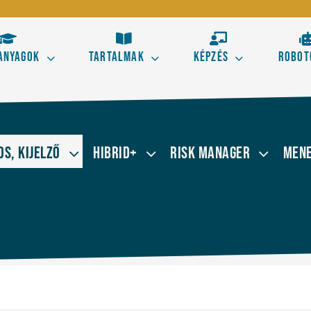
anyagok
Tartalmak
Képzés
Robot
Kezdő
Hala
s aranyszabályai
Tőzsdestratégiák alapele
os, Kijelző
Hibrid+
Risk Manager
Mene
 kereskedésből!
Ismerd meg a technikai el
kereskedés alapjait!
Elliott térképe az ármoz
Szörf Mini