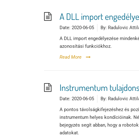
A DLL import engedély
Date:
2020-06-05
By:
Radulovic Attil
A DLL import engedélyezése mindenkép
azonosítási funkciókhoz.
Read More
Instrumentum tulajdonsá
Date:
2020-06-05
By:
Radulovic Attil
A pontos távolságkifejezéshez és poz
instrumentum helyes kondícióinak. Né
bejegyzés segít abban, hogy a robotok 
adatokat.