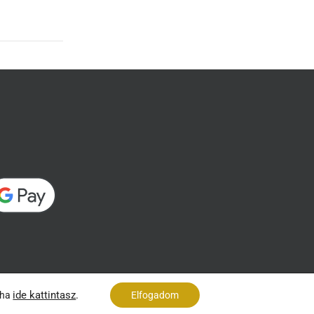
ide kattintasz
.
 ha
Elfogadom
og fenntartva