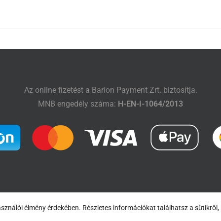
Az online fizetést a Barion Payment Zrt. biztosítja.
MNB engedély száma:
H-EN-I-1064/2013
sználói élmény érdekében. Részletes információkat találhatsz a sütikről,
18- Horváth Gábor, Radulovic Attila |
Impresszum
|
ÁSZF és Adatvédelem
| Minden j