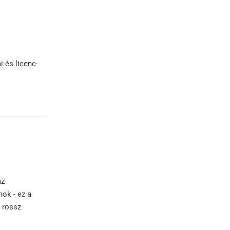
 és licenc-
az
ok - ez a
a rossz