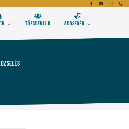
ok
Tőzsdeklub
Adósegéd
dó
mei
dzselés
emzés alapeszközeit!
gásokhoz
Új!