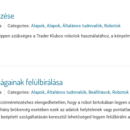
ezése
a
Categories:
Alapok
,
Alapok
,
Általános tudnivalók
,
Robotok
pen szükséges a Trader Klubos robotok használatához, a kényelmi
gainak felülbírálása
a
Categories:
Alapok
,
Általános tudnivalók
,
Beállítások
,
Robotok
ícióméretezéshez elengedhetetlen, hogy a robot birtokában legyen 
hány brókercég esetében ezek az adatok helytelenek vagy pontatlan
beépített szolgáltatásán keresztül lehetőséged legyen felülbírálni 