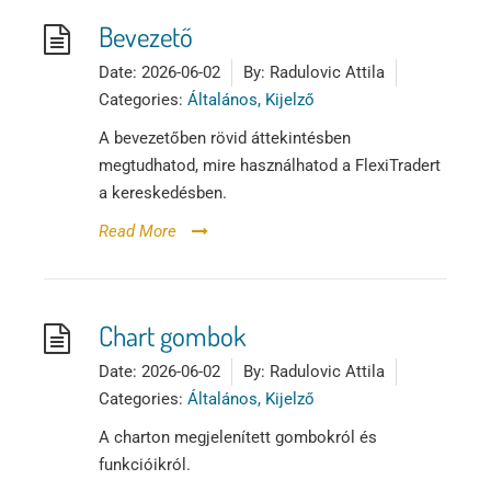
Tőzsdeklub
Bevezető
Date:
2026-06-02
By:
Radulovic Attila
Adósegéd
Categories:
Általános, Kijelző
A bevezetőben rövid áttekintésben
megtudhatod, mire használhatod a FlexiTradert
a kereskedésben.
Read More
Chart gombok
Date:
2026-06-02
By:
Radulovic Attila
Categories:
Általános, Kijelző
A charton megjelenített gombokról és
funkcióikról.