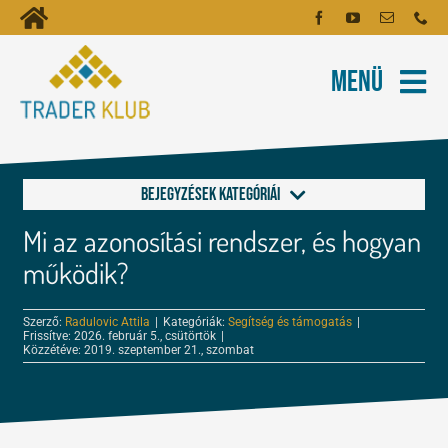
Kihagyás
Toggle
Kezdőoldal
Navigation
Menü
Fiókom
Rólunk
Hírlevél
Kapcsolat
Bejegyzések kategóriái
Oktatóanyagok
Mi az azonosítási rendszer, és hogyan
Alapok a kereskedéshez
Tartalmak
működik?
FOREX és tőzsde leckék
Szerző:
Radulovic Attila
|
Kategóriák:
Segítség és támogatás
|
Képzés
Frissítve: 2026. február 5., csütörtök
|
Közzétéve: 2019. szeptember 21., szombat
Kereskedés
Robotok
Tőzsdepszichológia