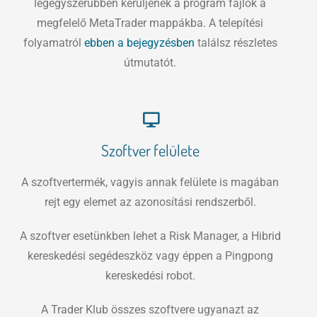
legegyszerűbben kerüljenek a program fájlok a
megfelelő MetaTrader mappákba. A telepítési
folyamatról
ebben a bejegyzésben
találsz részletes
útmutatót.
Szoftver felülete
A szoftvertermék, vagyis annak felülete is magában
rejt egy elemet az azonosítási rendszerből.
A szoftver esetünkben lehet a Risk Manager, a Hibrid
kereskedési segédeszköz vagy éppen a Pingpong
kereskedési robot.
A Trader Klub összes szoftvere ugyanazt az