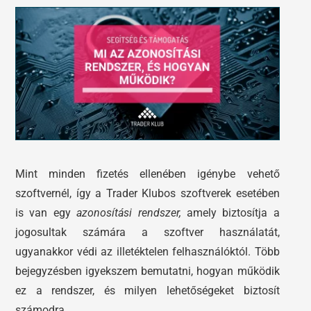
Tőzsdeklub
Előadások
Adósegéd
Képzések
Robotok
Segítség és támogatás
Mint minden fizetés ellenében igénybe vehető
szoftvernél, így a Trader Klubos szoftverek esetében
is van egy
azonosítási rendszer,
amely biztosítja a
jogosultak számára a szoftver használatát,
ugyanakkor védi az illetéktelen felhasználóktól. Több
bejegyzésben igyekszem bemutatni, hogyan működik
ez a rendszer, és milyen lehetőségeket biztosít
számodra.