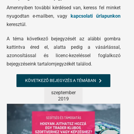
Amennyiben további kérdésed van, keress fel minket
nyugodtan e-mailben, vagy
kapcsolati űrlapunkon
keresztül.
A téma következő bejegyzését az alábbi gombra
kattintva éred el, alatta pedig a vásárlással,
azonosítással és licenc-kezeléssel foglalkozó
bejegyzéseink tartalomjegyzékét találod.
KÖVETKEZŐ BEJEGYZÉS A TÉMÁBAN
szeptember
2019