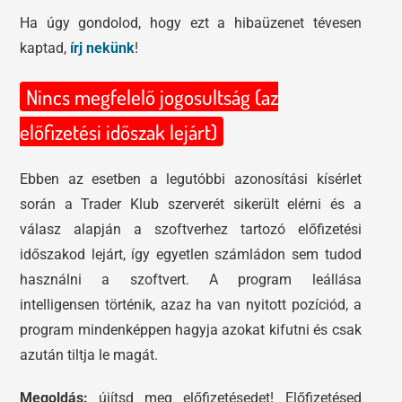
Ha úgy gondolod, hogy ezt a hibaüzenet tévesen
kaptad,
írj nekünk
!
Nincs megfelelő jogosultság (az
előfizetési időszak lejárt)
Ebben az esetben a legutóbbi azonosítási kísérlet
során a Trader Klub szerverét sikerült elérni és a
válasz alapján a szoftverhez tartozó előfizetési
időszakod lejárt, így egyetlen számládon sem tudod
használni a szoftvert. A program leállása
intelligensen történik, azaz ha van nyitott pozíciód, a
program mindenképpen hagyja azokat kifutni és csak
azután tiltja le magát.
Megoldás:
újítsd meg előfizetésedet! Előfizetésed