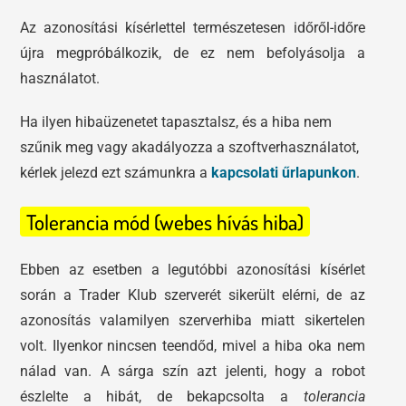
Az azonosítási kísérlettel természetesen időről-időre
újra megpróbálkozik, de ez nem befolyásolja a
használatot.
Ha ilyen hibaüzenetet tapasztalsz, és a hiba nem
szűnik meg vagy akadályozza a szoftverhasználatot,
kérlek jelezd ezt számunkra a
kapcsolati űrlapunkon
.
Tolerancia mód (webes hívás hiba)
Ebben az esetben a legutóbbi azonosítási kísérlet
során a Trader Klub szerverét sikerült elérni, de az
azonosítás valamilyen szerverhiba miatt sikertelen
volt. Ilyenkor nincsen teendőd, mivel a hiba oka nem
nálad van. A sárga szín azt jelenti, hogy a robot
észlelte a hibát, de bekapcsolta a
tolerancia