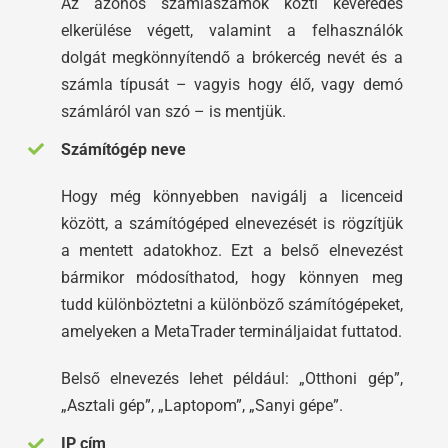
Az azonos számlaszámok közti keveredés
elkerülése végett, valamint a felhasználók
dolgát megkönnyítendő a brókercég nevét és a
számla típusát – vagyis hogy élő, vagy demó
számláról van szó – is mentjük.
Számítógép neve
Hogy még könnyebben navigálj a licenceid
között, a számítógéped elnevezését is rögzítjük
a mentett adatokhoz. Ezt a belső elnevezést
bármikor módosíthatod, hogy könnyen meg
tudd különböztetni a különböző számítógépeket,
amelyeken a MetaTrader termináljaidat futtatod.
Belső elnevezés lehet például: „Otthoni gép”,
„Asztali gép”, „Laptopom”, „Sanyi gépe”.
IP cím