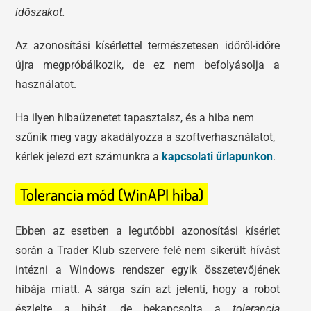
időszakot.
Az azonosítási kísérlettel természetesen időről-időre
újra megpróbálkozik, de ez nem befolyásolja a
használatot.
Ha ilyen hibaüzenetet tapasztalsz, és a hiba nem
szűnik meg vagy akadályozza a szoftverhasználatot,
kérlek jelezd ezt számunkra a
kapcsolati űrlapunkon
.
Tolerancia mód (WinAPI hiba)
Ebben az esetben a legutóbbi azonosítási kísérlet
során a Trader Klub szervere felé nem sikerült hívást
intézni a Windows rendszer egyik összetevőjének
hibája miatt. A sárga szín azt jelenti, hogy a robot
észlelte a hibát, de bekapcsolta a
tolerancia