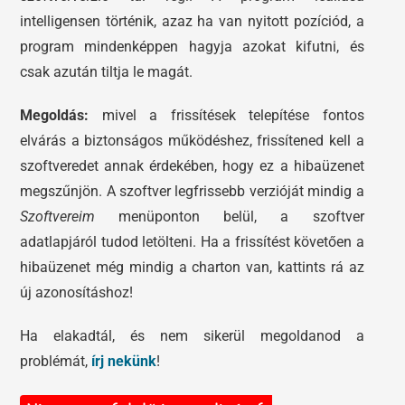
intelligensen történik, azaz ha van nyitott pozíciód, a
program mindenképpen hagyja azokat kifutni, és
csak azután tiltja le magát.
Megoldás:
mivel a frissítések telepítése fontos
elvárás a biztonságos működéshez, frissítened kell a
szoftveredet annak érdekében, hogy ez a hibaüzenet
megszűnjön. A szoftver legfrissebb verzióját mindig a
Szoftvereim
menüponton belül, a szoftver
adatlapjáról tudod letölteni. Ha a frissítést követően a
hibaüzenet még mindig a charton van, kattints rá az
új azonosításhoz!
Ha elakadtál, és nem sikerül megoldanod a
problémát,
írj nekünk
!