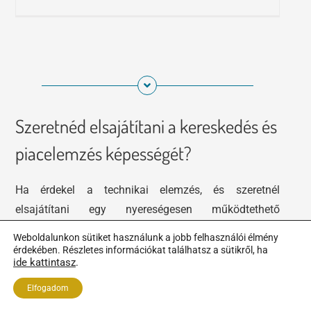
Szeretnéd elsajátítani a kereskedés és
piacelemzés képességét?
Ha érdekel a technikai elemzés, és szeretnél
elsajátítani egy nyereségesen működtethető
szabályrendszert, akkor a figyelmedbe ajánljuk a
Weboldalunkon sütiket használunk a jobb felhasználói élmény
Szörf Mini Kereskedési Stratégiát
, továbbá a
érdekében. Részletes információkat találhatsz a sütikről, ha
ide kattintasz
.
Tőzsdeklubot
, ahol láthatod és begyakorolhatod a
rendszer alkalmazását.
Elfogadom