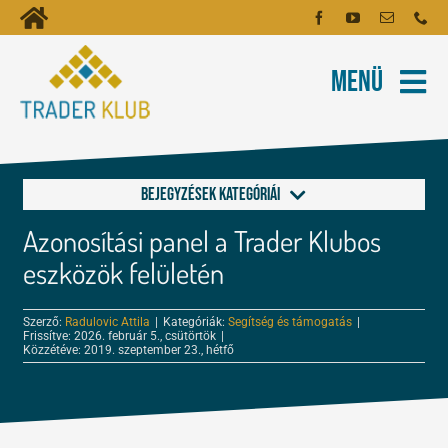
Kihagyás
Toggle
Kezdőoldal
Navigation
Menü
Fiókom
Rólunk
Hírlevél
Kapcsolat
Bejegyzések kategóriái
Oktatóanyagok
Azonosítási panel a Trader Klubos
Alapok a kereskedéshez
Tartalmak
eszközök felületén
FOREX és tőzsde leckék
Szerző:
Radulovic Attila
|
Kategóriák:
Segítség és támogatás
|
Képzés
Frissítve: 2026. február 5., csütörtök
|
Közzétéve: 2019. szeptember 23., hétfő
Kereskedés
Robotok
Tőzsdepszichológia