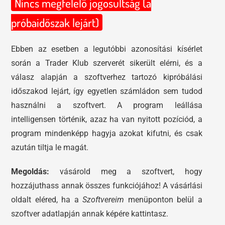
Nincs megfelelő jogosultság (a
próbaidőszak lejárt)
Ebben az esetben a legutóbbi azonosítási kísérlet
során a Trader Klub szerverét sikerült elérni, és a
válasz alapján a szoftverhez tartozó kipróbálási
időszakod lejárt, így egyetlen számládon sem tudod
használni a szoftvert. A program leállása
intelligensen történik, azaz ha van nyitott pozíciód, a
program mindenképp hagyja azokat kifutni, és csak
azután tiltja le magát.
Megoldás:
vásárold meg a szoftvert, hogy
hozzájuthass annak összes funkciójához! A vásárlási
oldalt eléred, ha a
Szoftvereim
menüponton belül a
szoftver adatlapján annak képére kattintasz.