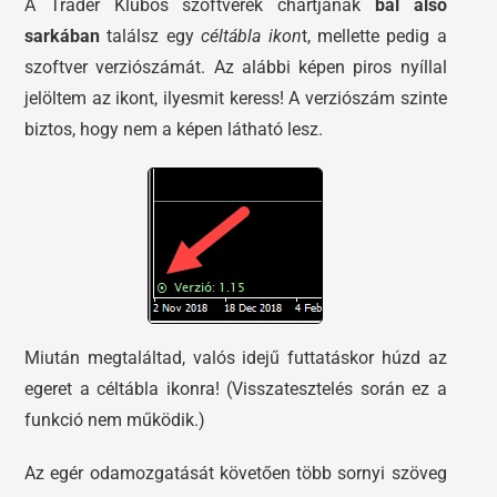
A Trader Klubos szoftverek chartjának
bal alsó
sarkában
találsz egy
céltábla ikon
t, mellette pedig a
szoftver verziószámát. Az alábbi képen piros nyíllal
jelöltem az ikont, ilyesmit keress! A verziószám szinte
biztos, hogy nem a képen látható lesz.
Miután megtaláltad, valós idejű futtatáskor húzd az
egeret a céltábla ikonra! (Visszatesztelés során ez a
funkció nem működik.)
Az egér odamozgatását követően több sornyi szöveg