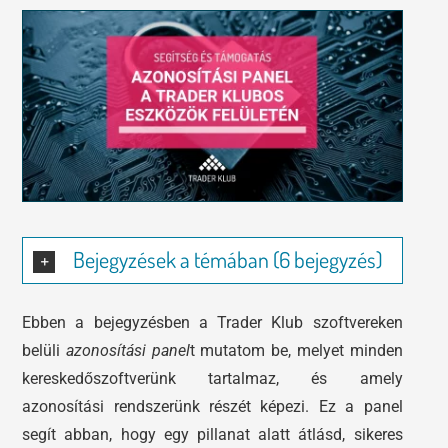
Tőzsdeklub
Előadások
Adósegéd
Képzések
Robotok
Segítség és támogatás
Bejegyzések a témában (6 bejegyzés)
Ebben a bejegyzésben a Trader Klub szoftvereken
belüli
azonosítási
panel
t mutatom be, melyet minden
kereskedőszoftverünk tartalmaz, és amely
azonosítási rendszerünk részét képezi. Ez a panel
segít abban, hogy egy pillanat alatt átlásd, sikeres