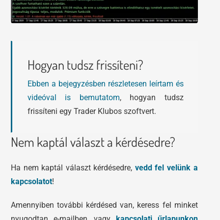
Hogyan tudsz frissíteni?
Ebben a bejegyzésben részletesen leírtam és
videóval is bemutatom
, hogyan tudsz
frissíteni egy Trader Klubos szoftvert.
Nem kaptál választ a kérdésedre?
Ha nem kaptál választ kérdésedre,
vedd fel velünk a
kapcsolatot
!
Amennyiben további kérdésed van, keress fel minket
nyugodtan e-mailben, vagy
kapcsolati űrlapunkon