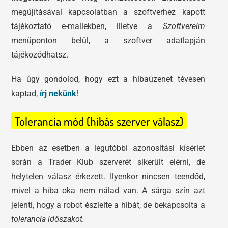
megújításával kapcsolatban a szoftverhez kapott
tájékoztató e-mailekben, illetve a
Szoftvereim
menüponton belül, a szoftver adatlapján
tájékozódhatsz.
Ha úgy gondolod, hogy ezt a hibaüzenet tévesen
kaptad,
írj nekünk
!
Tolerancia mód (hibás szerver válasz)
Ebben az esetben a legutóbbi azonosítási kísérlet
során a Trader Klub szerverét sikerült elérni, de
helytelen válasz érkezett. Ilyenkor nincsen teendőd,
mivel a hiba oka nem nálad van. A sárga szín azt
jelenti, hogy a robot észlelte a hibát, de bekapcsolta a
tolerancia időszakot.