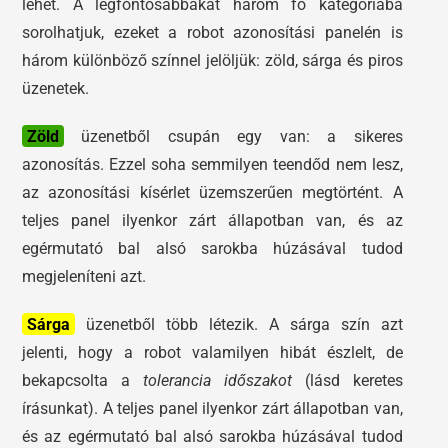
lehet. A legfontosabbakat három fő kategóriába
sorolhatjuk, ezeket a robot azonosítási panelén is
három különböző színnel jelöljük: zöld, sárga és piros
üzenetek.
Zöld
üzenetből csupán egy van: a sikeres
azonosítás. Ezzel soha semmilyen teendőd nem lesz,
az azonosítási kísérlet üzemszerűen megtörtént. A
teljes panel ilyenkor zárt állapotban van, és az
egérmutató bal alsó sarokba húzásával tudod
megjeleníteni azt.
Sárga
üzenetből több létezik. A sárga szín azt
jelenti, hogy a robot valamilyen hibát észlelt, de
bekapcsolta a
tolerancia időszakot
(lásd keretes
írásunkat). A teljes panel ilyenkor zárt állapotban van,
és az egérmutató bal alsó sarokba húzásával tudod