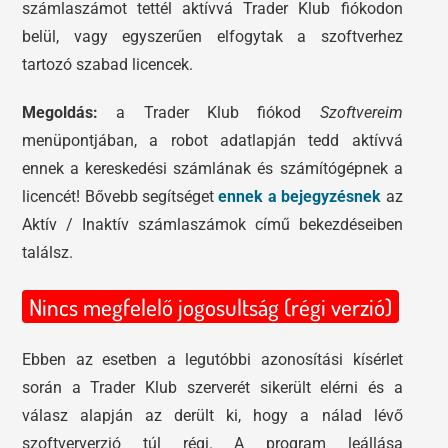
számlaszámot tettél aktívvá Trader Klub fiókodon
belül, vagy egyszerűen elfogytak a szoftverhez
tartozó szabad licencek.
Megoldás:
a Trader Klub fiókod
Szoftvereim
menüpontjában, a robot adatlapján tedd aktívvá
ennek a kereskedési számlának és számítógépnek a
licencét! Bővebb segítséget
ennek a bejegyzésnek
az
Aktív / Inaktív számlaszámok című bekezdéseiben
találsz.
Nincs megfelelő jogosultság (régi verzió)
Ebben az esetben a legutóbbi azonosítási kísérlet
során a Trader Klub szerverét sikerült elérni és a
válasz alapján az derült ki, hogy a nálad lévő
szoftververzió túl régi. A program leállása