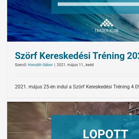
Szörf Kereskedési Tréning 2
Szerző:
Horváth Gábor
|
2021. május 11., kedd
2021. május 25-én indul a Szörf Kereskedési Tréning 4.0!