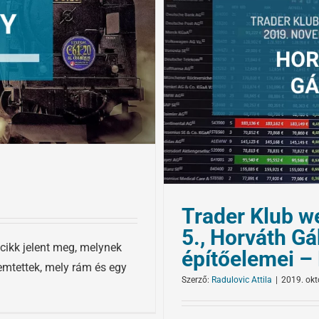
Trader Klub w
5., Horváth Gá
cikk jelent meg, melynek
építőelemei – 
emtettek, mely rám és egy
Szerző:
Radulovic Attila
|
2019. okt