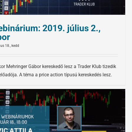
binárium: 2019. július 2.,
bor
ius 18., kedd
kor Mehringer Gábor kereskedő lesz a Trader Klub tizedik
őadója. A téma a price action típusú kereskedés lesz.