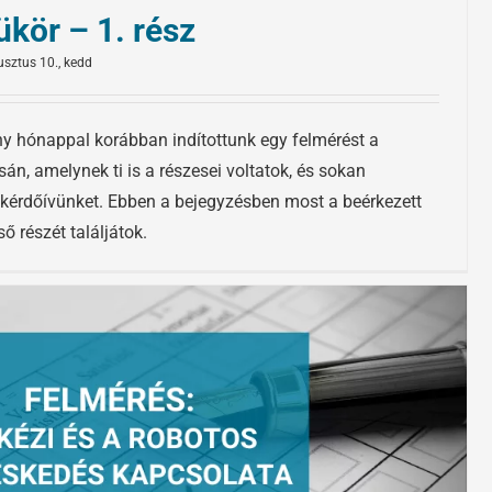
ükör – 1. rész
sztus 10., kedd
ny hónappal korábban indítottunk egy felmérést a
n, amelynek ti is a részesei voltatok, és sokan
r kérdőívünket. Ebben a bejegyzésben most a beérkezett
ő részét találjátok.