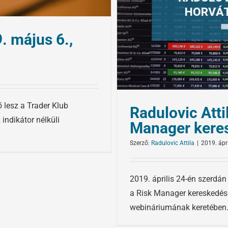
. május 6.,
 lesz a Trader Klub
Radulovic Atti
indikátor nélküli
Manager kere
Szerző:
Radulovic Attila
|
2019. ápri
2019. április 24-én szerdá
a Risk Manager kereskedési
webináriumának keretében