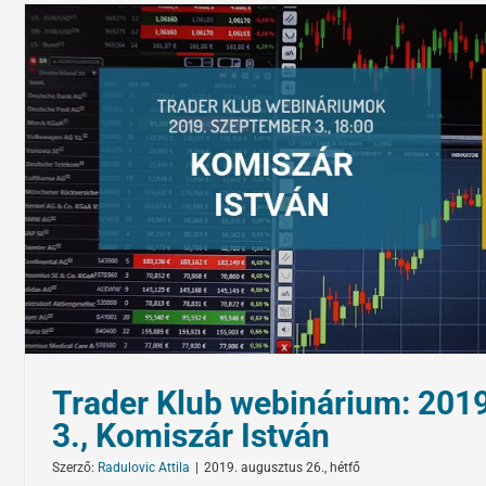
Trader Klub webinárium: 201
3., Komiszár István
Szerző:
Radulovic Attila
|
2019. augusztus 26., hétfő