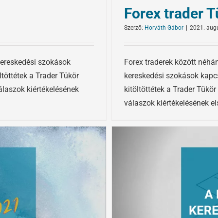
Forex trader T
Szerző:
Horváth Gábor
|
2021. augu
kereskedési szokások
Forex traderek között néhá
ltöttétek a Trader Tükör
kereskedési szokások kapcsá
álaszok kiértékelésének
kitöltöttétek a Trader Tükö
válaszok kiértékelésének els