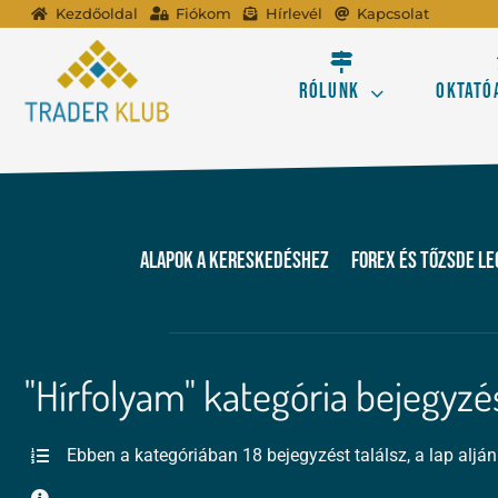
Kihagyás
Kezdőoldal
Fiókom
Hírlevél
Kapcsolat
Rólunk
Oktató
A tőzsdei kereskedé
Alapok a kereskedéshez
FOREX és tőzsde l
Profitálj az online
Ismerd meg a Forex 
"Hírfolyam" kategória bejegyzé
Ebben a kategóriában 18 bejegyzést találsz, a lap alján