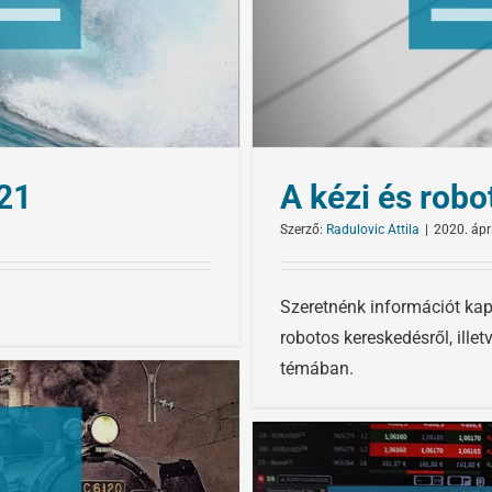
021
A kézi és rob
Szerző:
Radulovic Attila
|
2020. ápri
Szeretnénk információt kapn
robotos kereskedésről, ill
témában.