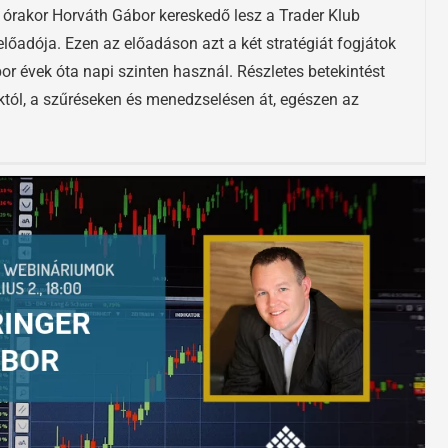
órakor Horváth Gábor kereskedő lesz a Trader Klub
őadója. Ezen az előadáson azt a két stratégiát fogjátok
r évek óta napi szinten használ. Részletes betekintést
októl, a szűréseken és menedzselésen át, egészen az