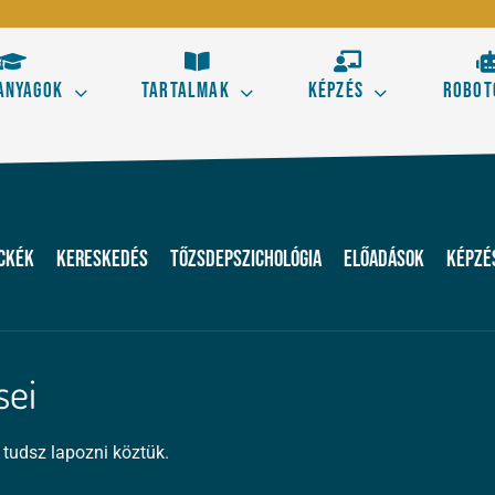
anyagok
Tartalmak
Képzés
Robot
Kezdő
Hala
s aranyszabályai
Tőzsdestratégiák alapele
eckék
Kereskedés
Tőzsdepszichológia
Előadások
Képzé
 kereskedésből!
Ismerd meg a technikai el
kereskedés alapjait!
Elliott térképe az ármoz
sei
Szörf Mini
 tudsz lapozni köztük.