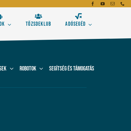
ok
Tőzsdeklub
Adósegéd
dó
mei
sek
Robotok
Segítség és támogatás
emzés alapeszközeit!
gásokhoz
Új!