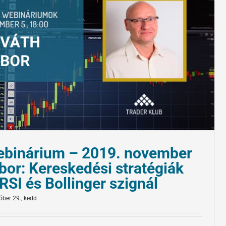
ebinárium – 2019. november
bor: Kereskedési stratégiák
RSI és Bollinger szignál
óber 29., kedd