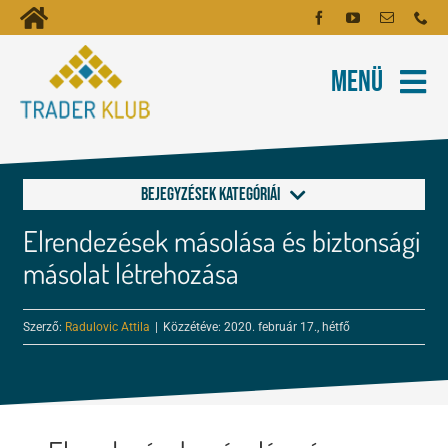
Kihagyás
Toggle
Kezdőoldal
Navigation
Menü
Fiókom
Rólunk
Hírlevél
Kapcsolat
Bejegyzések kategóriái
Oktatóanyagok
Elrendezések másolása és biztonsági
Általános, Kijelző
Tartalmak
másolat létrehozása
Hibrid+
Képzés
Szerző:
Radulovic Attila
|
Közzétéve: 2020. február 17., hétfő
Risk Manager
Robotok
Menedzselés