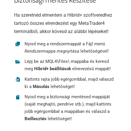
Ha szeretnéd elmenteni a Hibrid+ szoftveredhez
tartozó összes elrendezést egy MetaTrader4
terminálból, akkor kövesd az alábbi lépéseket!
Nyisd meg a rendszermappát a Fájl menü
Rendszermappa megnyitása
lehetőségével!
Lépj be az MQL4\Files\ mappába és keresd
meg
Hibrid+ beállítások
elnevezésű mappát!
Kattints rajta jobb egérgombbal, majd válaszd
ki a
Másolás
lehetőséget!
Nyisd meg a biztonsági mentésed mappáját
(saját meghajtó, pendrive stb.), majd kattints
jobb egérgombbal a mappában és válaszd a
Beillesztés
lehetőséget!