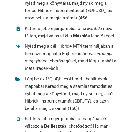
nyisd meg a könyvtárat, majd nyisd meg a
forrás Hibrid+ instrumentumát (EURUSD), és
azon belül a magic számát (45)!
Kattints jobb egérgombbal a
forward.db
nevű
fájlon, majd válaszd ki a
Másolás
lehetőséget!
Nyisd meg a cél Hibrid+ MT4 termináljában a
Rendszermappát a Fájl menü
Rendszermappa
megnyitása
lehetőségével, majd lépj ki abból a
MetaTrader4-ből!
Lépj be az MQL4\Files\Hibrid+ beállítások
mappába! Keresd meg a számlaszámodat és
nyisd meg a könyvtárat, majd nyisd meg a cél
Hibrid+ instrumentumát (GBPJPY), és azon
belül a magic számát (160)!
Kattints jobb egérgombbal a mappában és
válaszd a
Beillesztés
lehetőséget! Ha már