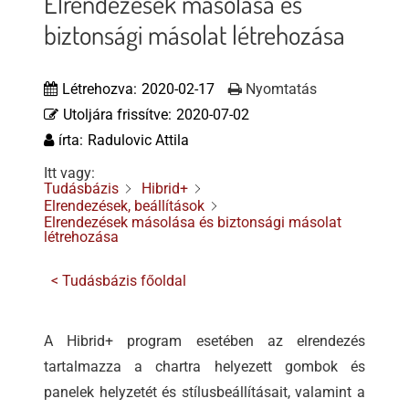
Elrendezések másolása és
Tőzsdeklub
biztonsági másolat létrehozása
Adósegéd
Létrehozva:
2020-02-17
Nyomtatás
Utoljára frissítve:
2020-07-02
írta:
Radulovic Attila
Itt vagy:
Tudásbázis
Hibrid+
Elrendezések, beállítások
Elrendezések másolása és biztonsági másolat
létrehozása
< Tudásbázis főoldal
A Hibrid+ program esetében az elrendezés
tartalmazza a chartra helyezett gombok és
panelek helyzetét és stílusbeállításait, valamint a