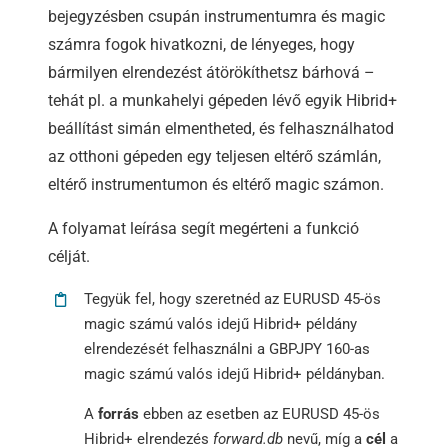
bejegyzésben csupán instrumentumra és magic
számra fogok hivatkozni, de lényeges, hogy
bármilyen elrendezést átörökíthetsz bárhová –
tehát pl. a munkahelyi gépeden lévő egyik Hibrid+
beállítást simán elmentheted, és felhasználhatod
az otthoni gépeden egy teljesen eltérő számlán,
eltérő instrumentumon és eltérő magic számon.
A folyamat leírása segít megérteni a funkció
célját.
Tegyük fel, hogy szeretnéd az EURUSD 45-ös
magic számú valós idejű Hibrid+ példány
elrendezését felhasználni a GBPJPY 160-as
magic számú valós idejű Hibrid+ példányban.
A
forrás
ebben az esetben az EURUSD 45-ös
Hibrid+ elrendezés
forward.db
nevű, míg a
cél
a