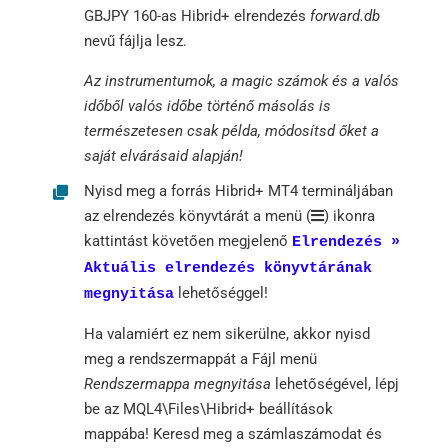
GBJPY 160-as Hibrid+ elrendezés
forward.db
nevű fájlja lesz.
Az instrumentumok, a magic számok és a valós
időből valós időbe történő másolás is
természetesen csak példa, módosítsd őket a
saját elvárásaid alapján!
Nyisd meg a forrás Hibrid+ MT4 termináljában
az elrendezés könyvtárát a menü (
) ikonra
kattintást követően megjelenő
Elrendezés »
Aktuális elrendezés könyvtárának
lehetőséggel!
megnyitása
Ha valamiért ez nem sikerülne, akkor nyisd
meg a rendszermappát a Fájl menü
Rendszermappa megnyitása
lehetőségével, lépj
be az MQL4\Files\Hibrid+ beállítások
mappába! Keresd meg a számlaszámodat és