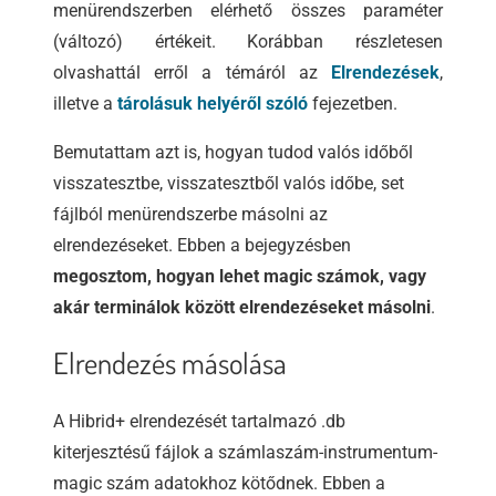
menürendszerben elérhető összes paraméter
(változó) értékeit. Korábban részletesen
olvashattál erről a témáról az
Elrendezések
,
illetve a
tárolásuk helyéről szóló
fejezetben.
Bemutattam azt is, hogyan tudod valós időből
visszatesztbe, visszatesztből valós időbe, set
fájlból menürendszerbe másolni az
elrendezéseket. Ebben a bejegyzésben
megosztom, hogyan lehet magic számok, vagy
akár terminálok között elrendezéseket másolni
.
Elrendezés másolása
A Hibrid+ elrendezését tartalmazó .db
kiterjesztésű fájlok a számlaszám-instrumentum-
magic szám adatokhoz kötődnek. Ebben a