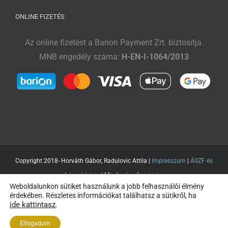
ONLINE FIZETÉS
Az online fizetést a Barion Payment Zrt. biztosítja.
MNB engedély száma:
H-EN-I-1064/2013
Copyright 2018- Horváth Gábor, Radulovic Attila |
Impresszum
|
ÁSZF és
Adatvédelem
| Minden jog fenntartva
Weboldalunkon sütiket használunk a jobb felhasználói élmény
érdekében. Részletes információkat találhatsz a sütikről, ha
ide kattintasz
.
Elfogadom