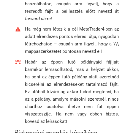
használhatod, csupán arra figyelj, hogy a
tester.db
fájlt a beillesztés előtt nevezd át
forward.db
-re!
Ha még nem létezik a cél MetaTrader4-ben az
adott elrendezés pontos elérési útja, nyugodtan
létrehozhatod – csupán arra figyelj, hogy a \\\
mappaszerkezetet pontosan nevezd el!
Habár az éppen futó példányaid fájljait
bármikor lemásolhatod, más a helyzet akkor,
ha pont az éppen futó példány alatt szeretnéd
kicserélni az elrendezéseket tartalmazó fájlt.
Ez utóbbit kizárólag akkor tudod megtenni, ha
az a példány, amelyre másolni szeretnél, nincs
charthoz csatolva illetve nem fut éppen
visszatesztje. Ha nem vagy ebben biztos,
kövesd az leírásokat!
Biztonsági mentés készítése