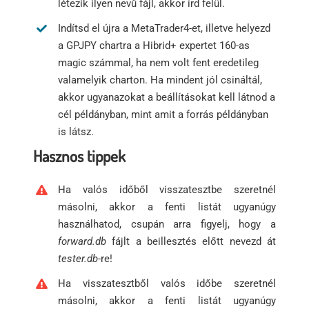
létezik ilyen nevű fájl, akkor írd felül.
Indítsd el újra a MetaTrader4-et, illetve helyezd
a GPJPY chartra a Hibrid+ expertet 160-as
magic számmal, ha nem volt fent eredetileg
valamelyik charton. Ha mindent jól csináltál,
akkor ugyanazokat a beállításokat kell látnod a
cél példányban, mint amit a forrás példányban
is látsz.
Hasznos tippek
Ha valós időből visszatesztbe szeretnél
másolni, akkor a fenti listát ugyanúgy
használhatod, csupán arra figyelj, hogy a
forward.db
fájlt a beillesztés előtt nevezd át
tester.db
-re!
Ha visszatesztből valós időbe szeretnél
másolni, akkor a fenti listát ugyanúgy