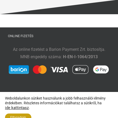
ONLINE FIZETÉS
Az online fizetést a Barion Payment Zrt. biztosítja.
MNB engedély száma:
H-EN-I-1064/2013
Weboldalunkon sütiket használunk a jobb felhasználói élmény
érdekében. Részletes információkat találhatsz a sütikről, ha
ide kattintasz
.
Copyright 2018- Horváth Gábor, Radulovic Attila |
Impresszum
|
ÁSZF és
Elfogadom