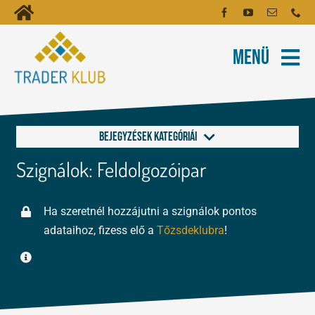
Kihagyás
Toggle
Kezdőoldal
Navigation
Menü
Fiókom
Rólunk
Hírlevél
Kapcsolat
Bejegyzések kategóriái
Oktatóanyagok
Szignálok: Feldolgozóipar
Deviza
Tartalmak
Ha szeretnél hozzájutni a szignálok pontos
Index
Képzés
adataihoz, fizess elő a
Tőzsdeklubra
!
Kripto
Robotok
Részvény