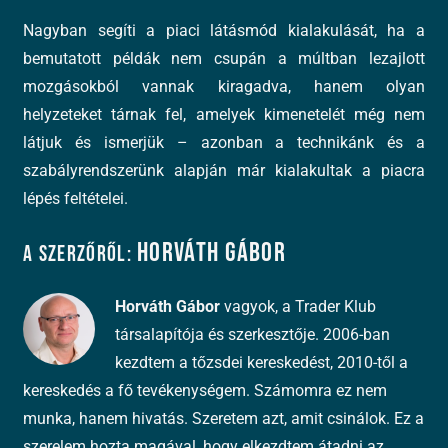
Nagyban segíti a piaci látásmód kialakulását, ha a
bemutatott példák nem csupán a múltban lezajlott
mozgásokból vannak kiragadva, hanem olyan
helyzeteket tárnak fel, amelyek kimenetelét még nem
látjuk és ismerjük – azonban a technikánk és a
szabályrendszerünk alapján már kialakultak a piacra
lépés feltételei.
Horváth Gábor
A szerzőről:
Horváth Gábor
vagyok, a Trader Klub
társalapítója és szerkesztője. 2006-ban
kezdtem a tőzsdei kereskedést, 2010-től a
kereskedés a fő tevékenységem. Számomra ez nem
munka, hanem hivatás. Szeretem azt, amit csinálok. Ez a
szerelem hozta magával, hogy elkezdtem átadni az