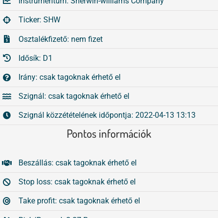
Instrumentum: Sherwin-williams Company
Tőzsdeklub
Ticker: SHW
Összes
Adósegéd
Osztalékfizető: nem fizet
Idősík: D1
Irány: csak tagoknak érhető el
Szignál: csak tagoknak érhető el
Szignál közzétételének időpontja: 2022-04-13 13:13
Pontos információk
Beszállás: csak tagoknak érhető el
Stop loss: csak tagoknak érhető el
Take profit: csak tagoknak érhető el