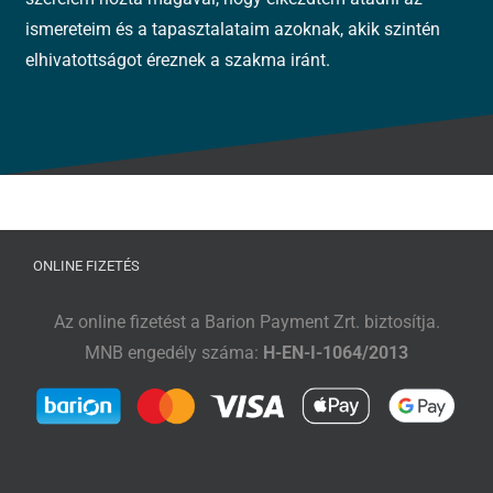
ismereteim és a tapasztalataim azoknak, akik szintén
elhivatottságot éreznek a szakma iránt.
ONLINE FIZETÉS
Az online fizetést a Barion Payment Zrt. biztosítja.
MNB engedély száma:
H-EN-I-1064/2013