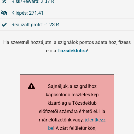
Risk/Reward: 2.37 R
Kilépés: 271.41
Realizált profit: -1.23 R
Ha szeretnél hozzájutni a szignálok pontos adataihoz, fizess
elő a
Tőzsdeklubra
!
Sajnáljuk, a szignálhoz
kapcsolódó részletes kép
kizárólag a Tőzsdeklub
előfizetői számára érhető el. Ha
már előfizetőnk vagy,
jelentkezz
be
! A zárt felületünkön,