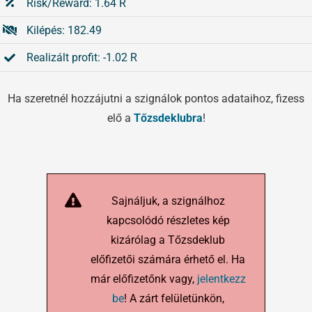
Risk/Reward: 1.64 R
Kilépés: 182.49
Realizált profit: -1.02 R
Ha szeretnél hozzájutni a szignálok pontos adataihoz, fizess
elő a
Tőzsdeklubra
!
Sajnáljuk, a szignálhoz
kapcsolódó részletes kép
kizárólag a Tőzsdeklub
előfizetői számára érhető el. Ha
már előfizetőnk vagy,
jelentkezz
be
! A zárt felületünkön,