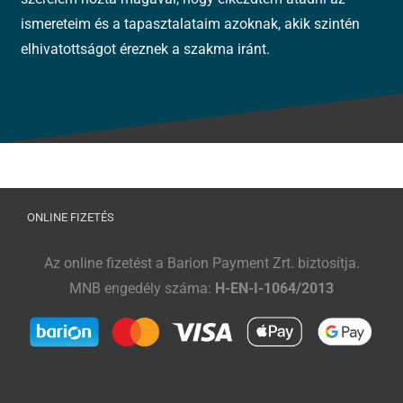
ismereteim és a tapasztalataim azoknak, akik szintén
elhivatottságot éreznek a szakma iránt.
ONLINE FIZETÉS
Az online fizetést a Barion Payment Zrt. biztosítja.
MNB engedély száma:
H-EN-I-1064/2013