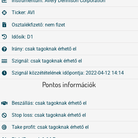
Instrumentum: Avery Dennison Corporation
Tőzsdeklub
Ticker: AVI
Összes
Adósegéd
Osztalékfizető: nem fizet
Idősík: D1
Irány: csak tagoknak érhető el
Szignál: csak tagoknak érhető el
Szignál közzétételének időpontja: 2022-04-12 14:14
Pontos információk
Beszállás: csak tagoknak érhető el
Stop loss: csak tagoknak érhető el
Take profit: csak tagoknak érhető el