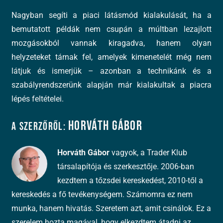
Nagyban segíti a piaci látásmód kialakulását, ha a
bemutatott példák nem csupán a múltban lezajlott
mozgásokból vannak kiragadva, hanem olyan
helyzeteket tárnak fel, amelyek kimenetelét még nem
látjuk és ismerjük – azonban a technikánk és a
szabályrendszerünk alapján már kialakultak a piacra
lépés feltételei.
Horváth Gábor
A szerzőről:
Horváth Gábor
vagyok, a Trader Klub
társalapítója és szerkesztője. 2006-ban
kezdtem a tőzsdei kereskedést, 2010-től a
kereskedés a fő tevékenységem. Számomra ez nem
munka, hanem hivatás. Szeretem azt, amit csinálok. Ez a
szerelem hozta magával, hogy elkezdtem átadni az