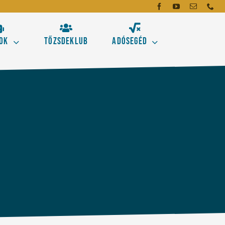
ok
Tőzsdeklub
Adósegéd
dó
mei
emzés alapeszközeit!
gásokhoz
Új!