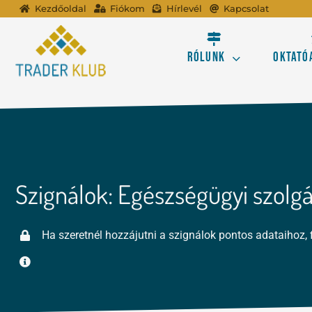
Kihagyás
Kezdőoldal
Fiókom
Hírlevél
Kapcsolat
Rólunk
Oktató
A tőzsdei kereskedé
Profitálj az online
Szignálok: Egészségügyi szolgá
Ismerd meg a Forex 
Ha szeretnél hozzájutni a szignálok pontos adataihoz, 