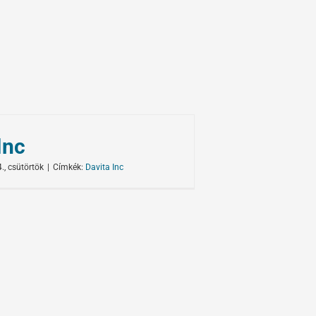
Inc
., csütörtök
|
Címkék:
Davita Inc