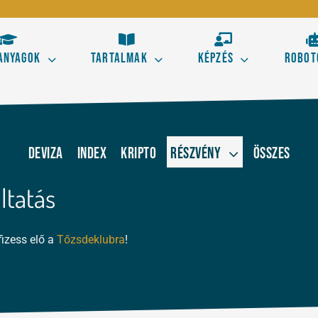
anyagok
Tartalmak
Képzés
Robot
Kezdő
Hala
s aranyszabályai
Tőzsdestratégiák alapele
Deviza
Index
Kripto
Részvény
Összes
 kereskedésből!
Ismerd meg a technikai el
ltatás
kereskedés alapjait!
Elliott térképe az ármoz
fizess elő a
Tőzsdeklubra
!
Szörf Mini