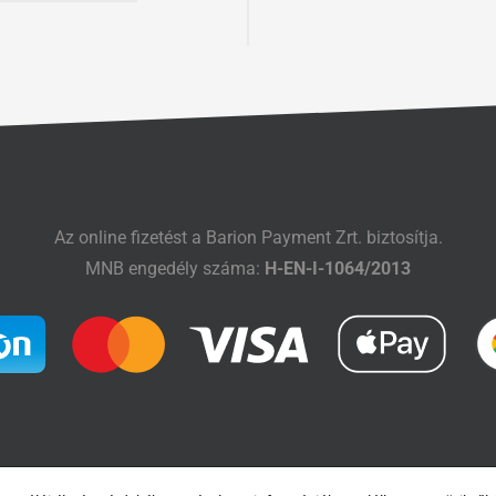
Az online fizetést a Barion Payment Zrt. biztosítja.
MNB engedély száma:
H-EN-I-1064/2013