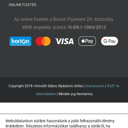
ONLINE FIZETÉS
Az online fizetést a Barion Payment Zrt. biztosítja.
MNB engedély száma:
H-EN-I-1064/2013
Copyright 2018- Horváth Gábor, Radulovic Attila |
Impresszum
|
ÁSZF és
Adatvédelem
| Minden jog fenntartva
Weboldalunkon sütiket használunk a jobb felhasználói élmény
érdekében. Részletes információkat találhatsz a sütikről, ha