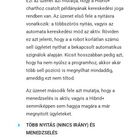
Ezt az üzenet azt mutatja, hogy a Hibrid+
charthoz csatolt példányának kereskedési joga
rendben van. Az üzenet első fele a nyitásra
vonatkozik: a többszörös nyitás, vagyis az
automata kereskedési mód az aktív. Röviden
ez azt jelenti, hogy a a robot korlátlan számú
sell ügyletet nyithat a bekapcsolt automatikus
szignálok alapján. Kicsit hosszabban pedig azt,
hogy ha nem nyúlsz a programhoz, akkor akár
több sell pozíció is megnyílhat mindaddig,
ameddig ezt nem tiltod.
Az üzenet második fele azt mutatja, hogy a
menedzselés is aktív, vagyis a Hibrid+
semmiképpen sem hagyja magára a már
megnyitott ügyleteket.
TÖBB NYITÁS (NINCS IRÁNY) ÉS
MENEDZSELÉS