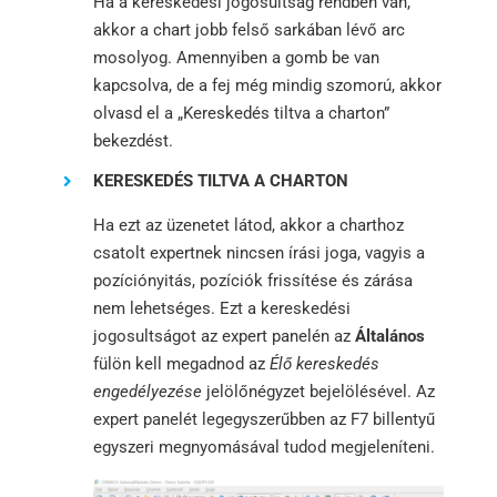
Ha a kereskedési jogosultság rendben van,
akkor a chart jobb felső sarkában lévő arc
mosolyog. Amennyiben a gomb be van
kapcsolva, de a fej még mindig szomorú, akkor
olvasd el a „Kereskedés tiltva a charton”
bekezdést.
KERESKEDÉS TILTVA A CHARTON
Ha ezt az üzenetet látod, akkor a charthoz
csatolt expertnek nincsen írási joga, vagyis a
pozíciónyitás, pozíciók frissítése és zárása
nem lehetséges. Ezt a kereskedési
jogosultságot az expert panelén az
Általános
fülön kell megadnod az
Élő kereskedés
engedélyezése
jelölőnégyzet bejelölésével. Az
expert panelét legegyszerűbben az F7 billentyű
egyszeri megnyomásával tudod megjeleníteni.