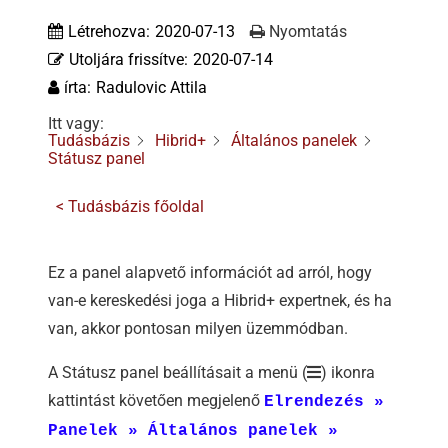
Tőzsdeklub
Létrehozva:
2020-07-13
Nyomtatás
Utoljára frissítve:
2020-07-14
Adósegéd
írta:
Radulovic Attila
Itt vagy:
Tudásbázis
Hibrid+
Általános panelek
Státusz panel
< Tudásbázis főoldal
Ez a panel alapvető információt ad arról, hogy
van-e kereskedési joga a Hibrid+ expertnek, és ha
van, akkor pontosan milyen üzemmódban.
A Státusz panel beállításait a menü (
) ikonra
kattintást követően megjelenő
Elrendezés »
Panelek » Általános panelek »