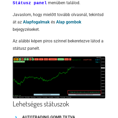
menüben találod.
Státusz panel
Javaslom, hogy mielőtt tovább olvasnál, tekintsd
át az
Alapfogalmak
és
Alap gombok
bejegyzéseket.
Az alábbi képen piros színnel bekeretezve látod a
státusz panelt.
Lehetséges státuszok
AUTOTRADING GOMB TILTVA