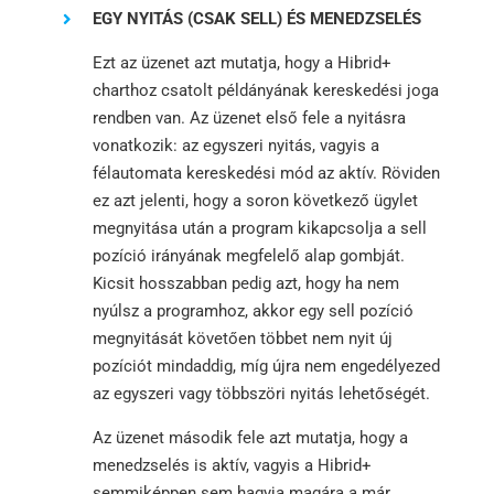
EGY NYITÁS (CSAK SELL) ÉS MENEDZSELÉS
Ezt az üzenet azt mutatja, hogy a Hibrid+
charthoz csatolt példányának kereskedési joga
rendben van. Az üzenet első fele a nyitásra
vonatkozik: az egyszeri nyitás, vagyis a
félautomata kereskedési mód az aktív. Röviden
ez azt jelenti, hogy a soron következő ügylet
megnyitása után a program kikapcsolja a sell
pozíció irányának megfelelő alap gombját.
Kicsit hosszabban pedig azt, hogy ha nem
nyúlsz a programhoz, akkor egy sell pozíció
megnyitását követően többet nem nyit új
pozíciót mindaddig, míg újra nem engedélyezed
az egyszeri vagy többszöri nyitás lehetőségét.
Az üzenet második fele azt mutatja, hogy a
menedzselés is aktív, vagyis a Hibrid+
semmiképpen sem hagyja magára a már