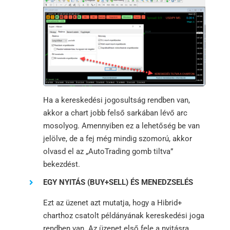
Ha a kereskedési jogosultság rendben van,
akkor a chart jobb felső sarkában lévő arc
mosolyog. Amennyiben ez a lehetőség be van
jelölve, de a fej még mindig szomorú, akkor
olvasd el az „AutoTrading gomb tiltva”
bekezdést.
EGY NYITÁS (BUY+SELL) ÉS MENEDZSELÉS
Ezt az üzenet azt mutatja, hogy a Hibrid+
charthoz csatolt példányának kereskedési joga
rendben van. Az üzenet első fele a nyitásra