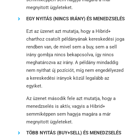
megnyitott ügyleteket.
EGY NYITÁS (NINCS IRÁNY) ÉS MENEDZSELÉS
Ezt az üzenet azt mutatja, hogy a Hibrid+
charthoz csatolt példányának kereskedési joga
rendben van, de mivel sem a buy, sem a sell
irány gombja nincs bekapcsolva, így nincs
meghatározva az irány. A példány mindaddig
nem nyithat új pozíciót, míg nem engedélyezed
a kereskedési irányok közül legalább az
egyiket.
Az üzenet második fele azt mutatja, hogy a
menedzselés is aktív, vagyis a Hibrid+
semmiképpen sem hagyja magára a már
megnyitott ügyleteket.
TÖBB NYITÁS (BUY+SELL) ÉS MENEDZSELÉS