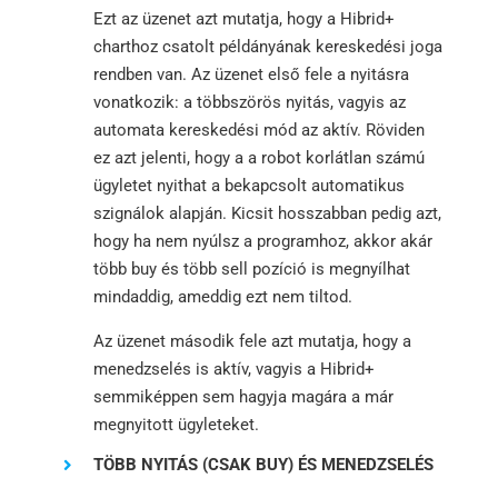
Ezt az üzenet azt mutatja, hogy a Hibrid+
charthoz csatolt példányának kereskedési joga
rendben van. Az üzenet első fele a nyitásra
vonatkozik: a többszörös nyitás, vagyis az
automata kereskedési mód az aktív. Röviden
ez azt jelenti, hogy a a robot korlátlan számú
ügyletet nyithat a bekapcsolt automatikus
szignálok alapján. Kicsit hosszabban pedig azt,
hogy ha nem nyúlsz a programhoz, akkor akár
több buy és több sell pozíció is megnyílhat
mindaddig, ameddig ezt nem tiltod.
Az üzenet második fele azt mutatja, hogy a
menedzselés is aktív, vagyis a Hibrid+
semmiképpen sem hagyja magára a már
megnyitott ügyleteket.
TÖBB NYITÁS (CSAK BUY) ÉS MENEDZSELÉS