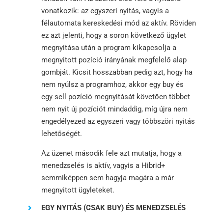
vonatkozik: az egyszeri nyitás, vagyis a
félautomata kereskedési mód az aktív. Röviden
ez azt jelenti, hogy a soron következő ügylet
megnyitása után a program kikapcsolja a
megnyitott pozíció irányának megfelelő alap
gombját. Kicsit hosszabban pedig azt, hogy ha
nem nyúlsz a programhoz, akkor egy buy és
egy sell pozíció megnyitását követően többet
nem nyit új pozíciót mindaddig, míg újra nem
engedélyezed az egyszeri vagy többszöri nyitás
lehetőségét.
Az üzenet második fele azt mutatja, hogy a
menedzselés is aktív, vagyis a Hibrid+
semmiképpen sem hagyja magára a már
megnyitott ügyleteket.
EGY NYITÁS (CSAK BUY) ÉS MENEDZSELÉS