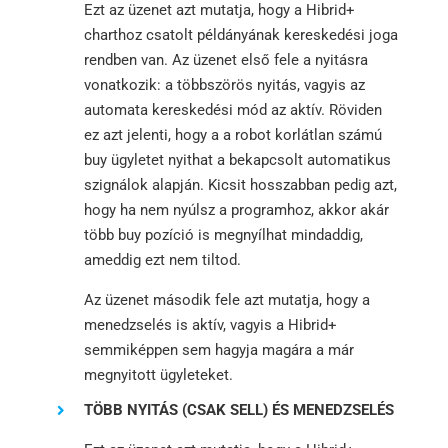
Ezt az üzenet azt mutatja, hogy a Hibrid+
charthoz csatolt példányának kereskedési joga
rendben van. Az üzenet első fele a nyitásra
vonatkozik: a többszörös nyitás, vagyis az
automata kereskedési mód az aktív. Röviden
ez azt jelenti, hogy a a robot korlátlan számú
buy ügyletet nyithat a bekapcsolt automatikus
szignálok alapján. Kicsit hosszabban pedig azt,
hogy ha nem nyúlsz a programhoz, akkor akár
több buy pozíció is megnyílhat mindaddig,
ameddig ezt nem tiltod.
Az üzenet második fele azt mutatja, hogy a
menedzselés is aktív, vagyis a Hibrid+
semmiképpen sem hagyja magára a már
megnyitott ügyleteket.
TÖBB NYITÁS (CSAK SELL) ÉS MENEDZSELÉS