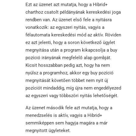
Ezt az üzenet azt mutatja, hogy a Hibrid+
charthoz csatolt példányának kereskedési joga
rendben van. Az üzenet első fele a nyitásra
vonatkozik: az egyszeri nyitás, vagyis a
félautomata kereskedési mód az aktív. Röviden
ez azt jelenti, hogy a soron következő ügylet
megnyitása után a program kikapcsolja a buy
pozíció irányának megfelelő alap gombját.
Kicsit hosszabban pedig azt, hogy ha nem
nyúlsz a programhoz, akkor egy buy pozíció
megnyitását követően többet nem nyit új
pozíciót mindaddig, míg újra nem engedélyezed
az egyszeri vagy többszöri nyitás lehetőségét.
Az üzenet második fele azt mutatja, hogy a
menedzselés is aktív, vagyis a Hibrid+
semmiképpen sem hagyja magára a már
megnyitott ügyleteket.