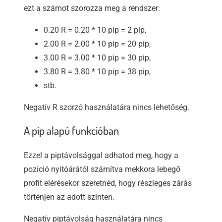
ezt a számot szorozza meg a rendszer:
0.20 R = 0.20 * 10 pip = 2 pip,
2.00 R = 2.00 * 10 pip = 20 pip,
3.00 R = 3.00 * 10 pip = 30 pip,
3.80 R = 3.80 * 10 pip = 38 pip,
stb.
Negatív R szorzó használatára nincs lehetőség.
A pip alapú funkcióban
Ezzel a piptávolsággal adhatod meg, hogy a
pozíció nyitóárától számítva mekkora lebegő
profit elérésekor szeretnéd, hogy részleges zárás
történjen az adott szinten.
Negatív piptávolság használatára nincs