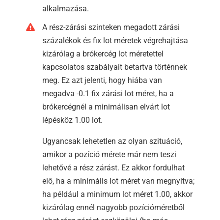
alkalmazása.
A rész-zárási szinteken megadott zárási
százalékok és fix lot méretek végrehajtása
kizárólag a brókercég lot méretettel
kapcsolatos szabályait betartva történnek
meg. Ez azt jelenti, hogy hiába van
megadva -0.1 fix zárási lot méret, ha a
brókercégnél a minimálisan elvárt lot
lépésköz 1.00 lot.
Ugyancsak lehetetlen az olyan szituáció,
amikor a pozíció mérete már nem teszi
lehetővé a rész zárást. Ez akkor fordulhat
elő, ha a minimális lot méret van megnyitva;
ha például a minimum lot méret 1.00, akkor
kizárólag ennél nagyobb pozícióméretből