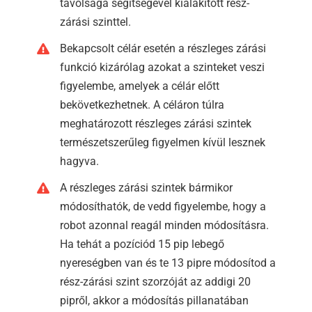
távolsága segítségével kialakított rész-
zárási szinttel.
Bekapcsolt célár esetén a részleges zárási
funkció kizárólag azokat a szinteket veszi
figyelembe, amelyek a célár előtt
bekövetkezhetnek. A céláron túlra
meghatározott részleges zárási szintek
természetszerűleg figyelmen kívül lesznek
hagyva.
A részleges zárási szintek bármikor
módosíthatók, de vedd figyelembe, hogy a
robot azonnal reagál minden módosításra.
Ha tehát a pozíciód 15 pip lebegő
nyereségben van és te 13 pipre módosítod a
rész-zárási szint szorzóját az addigi 20
pipről, akkor a módosítás pillanatában