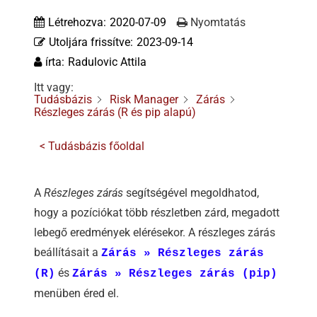
Tőzsdeklub
Létrehozva:
2020-07-09
Nyomtatás
Utoljára frissítve:
2023-09-14
Adósegéd
írta:
Radulovic Attila
Itt vagy:
Tudásbázis
Risk Manager
Zárás
Részleges zárás (R és pip alapú)
< Tudásbázis főoldal
A
Részleges zárás
segítségével megoldhatod,
hogy a pozíciókat több részletben zárd, megadott
lebegő eredmények elérésekor. A részleges zárás
beállításait a
Zárás » Részleges zárás
és
(R)
Zárás » Részleges zárás (pip)
menüben éred el.