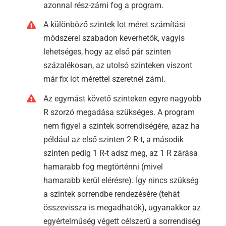
azonnal rész-zárni fog a program.
A különböző szintek lot méret számítási
módszerei szabadon keverhetők, vagyis
lehetséges, hogy az első pár szinten
százalékosan, az utolsó szinteken viszont
már fix lot mérettel szeretnél zárni.
Az egymást követő szinteken egyre nagyobb
R szorzó megadása szükséges. A program
nem figyel a szintek sorrendiségére, azaz ha
például az első szinten 2 R-t, a második
szinten pedig 1 R-t adsz meg, az 1 R zárása
hamarabb fog megtörténni (mivel
hamarabb kerül elérésre). Így nincs szükség
a szintek sorrendbe rendezésére (tehát
összevissza is megadhatók), ugyanakkor az
egyértelműség végett célszerű a sorrendiség