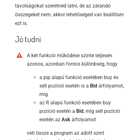
távolságokat szeretnéd látni, de az zárandó
összegeket nem, akkor lehetőséged van beállítani
ezt is.
Jó tudni
A két funkció működése szinte teljesen
azonos, azonban fontos különbség, hogy
a pip alapú funkció esetében buy és
sell pozíció esetén is a
Bid
árfolyamot,
míg
az R alapú funkció esetében buy
pozíció esetén a
Bid
, míg sell pozíció
esetén az
Ask
árfolyamot
veti össze a program az adott szint