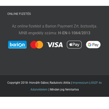
ONLINE FIZETÉS
Az online fizetést a Barion Payment Zrt. biztosítja.
MNB engedély száma:
H-EN-I-1064/2013
Copyright 2018- Horváth Gábor, Radulovic Attila |
Impresszum
|
ÁSZF és
Adatvédelem
| Minden jog fenntartva