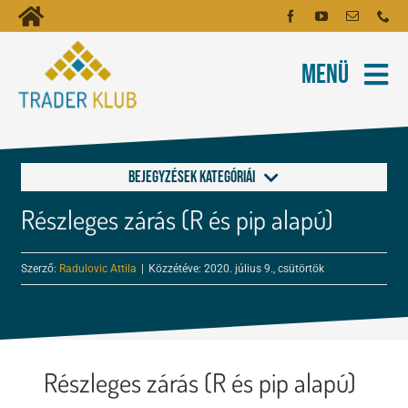
Kihagyás
Toggle
Kezdőoldal
Navigation
Menü
Fiókom
Rólunk
Hírlevél
Kapcsolat
Bejegyzések kategóriái
Oktatóanyagok
Részleges zárás (R és pip alapú)
Általános, Kijelző
Tartalmak
Szerző:
Radulovic Attila
|
Közzétéve: 2020. július 9., csütörtök
Hibrid+
Képzés
Risk Manager
Robotok
Részleges zárás (R és pip alapú)
Menedzselés