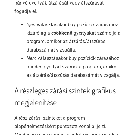
irányú gyertyák átzárását vagy átszúrását
fogadja el.
Igen
választásakor buy pozíciók zárásához
kizárólag a
csökkenő
gyertyákat számolja a
program, amikor az átzárás/átszúrás
darabszámát vizsgálja.
Nem
választásakor buy pozíciók zárásához
minden gyertyát számol a program, amikor
az átzárás/átszúrás darabszámát vizsgálja.
A részleges zárási szintek grafikus
megjelenítése
A rész-zárási szinteket a program
alapértelmezésként pontozott vonallal jelzi.
Minden részleges zárási szintet kijelzünk minden