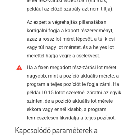
lehet rész-zárást eszközölni (ha más,
például az előző szabály azt nem tiltja).
Az expert a végrehajtás pillanatában
korrigálni fogja a kapott részeredményt,
azaz a rossz lot méret lépcsőt, a túl kicsi
vagy túl nagy lot méretet, és a helyes lot
mérettel hajtja végre a cselekvést.
Ha a fixen megadott rész-zárási lot méret
nagyobb, mint a pozíció aktuális mérete, a
program a teljes pozíciót le fogja zárni. Ha
például 0.15 lotot szeretnél záratni az egyik
szinten, de a pozíció aktuális lot mérete
ekkora vagy ennél kisebb, a program
természetesen likvidálja a teljes pozíciót.
Kapcsolódó paraméterek a