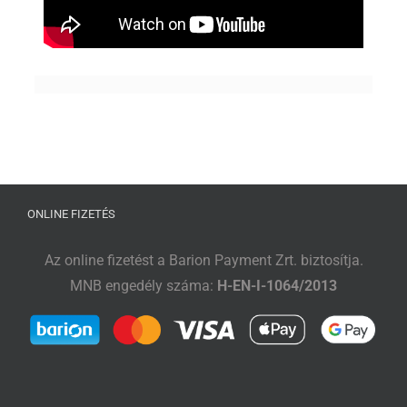
ONLINE FIZETÉS
Az online fizetést a Barion Payment Zrt. biztosítja.
MNB engedély száma:
H-EN-I-1064/2013