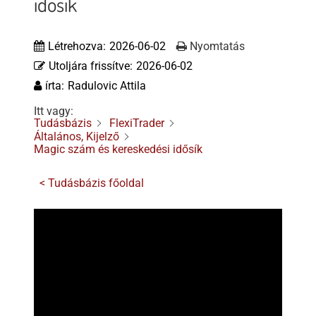
idősík
Tőzsdeklub
Létrehozva:
2026-06-02
Nyomtatás
Adósegéd
Utoljára frissítve:
2026-06-02
írta:
Radulovic Attila
Itt vagy:
Tudásbázis
FlexiTrader
Általános, Kijelző
Magic szám és kereskedési idősík
< Tudásbázis főoldal