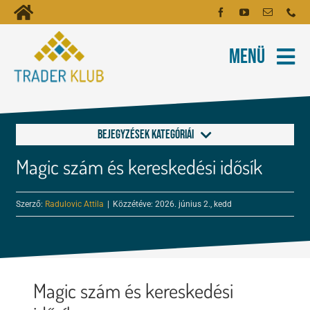
Kihagyás
Toggle
Kezdőoldal
Navigation
Menü
Fiókom
Rólunk
Hírlevél
Kapcsolat
Bejegyzések kategóriái
Oktatóanyagok
Magic szám és kereskedési idősík
Általános, Kijelző
Tartalmak
Szerző:
Radulovic Attila
|
Közzétéve: 2026. június 2., kedd
Hibrid+
Képzés
Risk Manager
Robotok
Magic szám és kereskedési
Menedzselés