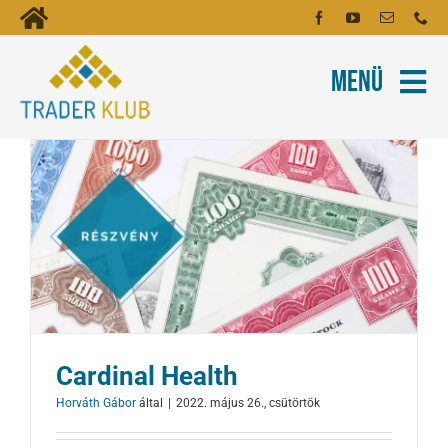
Kihagyás
Toggle
Kezdőoldal
Navigation
Menü
Fiókom
Rólunk
Hírlevél
Kapcsolat
Oktatóanyagok
Tartalmak
Képzés
Cardinal Health
Robotok
Horváth Gábor
által
|
2022. május 26., csütörtök