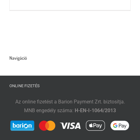
Tőzsdeklub
Adósegéd
Navigáció
ONLINE FIZETÉS
Az online fizetést a Barion Payment Zrt. biztosítja.
MNB engedély száma:
H-EN-I-1064/2013