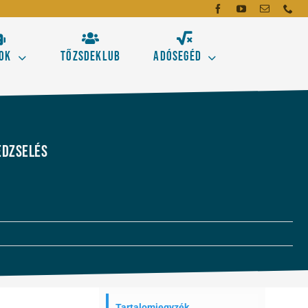
ok
Tőzsdeklub
Adósegéd
dó
mei
dzselés
emzés alapeszközeit!
gásokhoz
Új!
Tartalomjegyzék