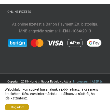
ONLINE FIZETÉS
Az online fizetést a Barion Payment Zrt. biztosítja.
MNB engedély száma:
H-EN-I-1064/2013
Copyright 2018- Horváth Gábor, Radulovic Attila |
Impresszum
|
ÁSZF és
Adatvédelem
| Minden jog fenntartva
Weboldalunkon sütiket használunk a jobb felhasználói élmény
érdekében. Részletes információkat találhatsz a sütikről, ha
ide kattintasz
.
Elfogadom