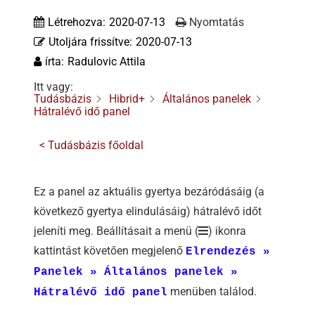
Tőzsdeklub
Létrehozva:
2020-07-13
Nyomtatás
Utoljára frissítve:
2020-07-13
Adósegéd
írta:
Radulovic Attila
Itt vagy:
Tudásbázis
Hibrid+
Általános panelek
Hátralévő idő panel
< Tudásbázis főoldal
Ez a panel az aktuális gyertya bezáródásáig (a
következő gyertya elindulásáig) hátralévő időt
jeleníti meg. Beállításait a menü (
) ikonra
kattintást követően megjelenő
Elrendezés »
Panelek » Általános panelek »
menüben találod.
Hátralévő idő panel