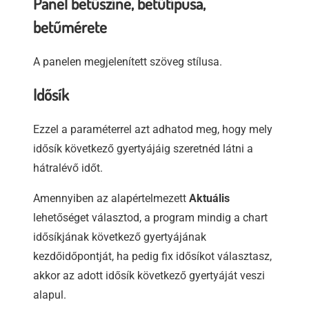
Panel betűszíne, betűtípusa,
betűmérete
A panelen megjelenített szöveg stílusa.
Idősík
Ezzel a paraméterrel azt adhatod meg, hogy mely
idősík következő gyertyájáig szeretnéd látni a
hátralévő időt.
Amennyiben az alapértelmezett
Aktuális
lehetőséget választod, a program mindig a chart
idősíkjának következő gyertyájának
kezdőidőpontját, ha pedig fix idősíkot választasz,
akkor az adott idősík következő gyertyáját veszi
alapul.