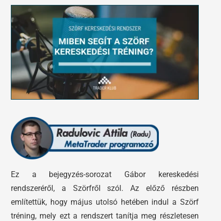
Tőzsdeklub
Előadások
Adósegéd
Képzések
Robotok
Segítség és támogatás
Ez a bejegyzés-sorozat Gábor kereskedési
rendszeréről, a Szörfről szól. Az előző részben
említettük, hogy május utolsó hetében indul a Szörf
tréning, mely ezt a rendszert tanítja meg részletesen