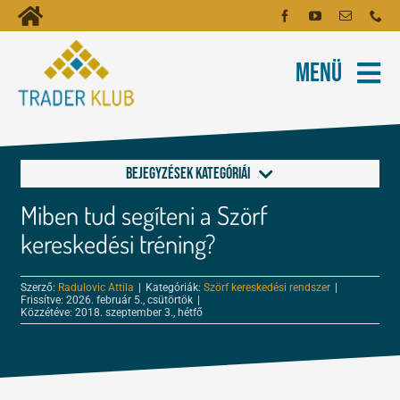
Kihagyás
Toggle
Kezdőoldal
Navigation
Menü
Fiókom
Rólunk
Hírlevél
Kapcsolat
Bejegyzések kategóriái
Oktatóanyagok
Miben tud segíteni a Szörf
Alapok a kereskedéshez
Tartalmak
kereskedési tréning?
FOREX és tőzsde leckék
Szerző:
Radulovic Attila
|
Kategóriák:
Szörf kereskedési rendszer
|
Képzés
Frissítve: 2026. február 5., csütörtök
|
Közzétéve: 2018. szeptember 3., hétfő
Kereskedés
Robotok
Tőzsdepszichológia