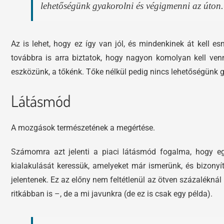
lehetőségünk gyakorolni és végigmenni az úton.
Az is lehet, hogy ez így van jól, és mindenkinek át kell e
továbbra is arra biztatok, hogy nagyon komolyan kell venn
eszközünk, a tőkénk. Tőke nélkül pedig nincs lehetőségünk 
Látásmód
A mozgások természetének a megértése.
Számomra azt jelenti a piaci látásmód fogalma, hogy eg
kialakulását keressük, amelyeket már ismerünk, és bizonyí
jelentenek. Ez az előny nem feltétlenül az ötven százaléknál 
ritkábban is –, de a mi javunkra (de ez is csak egy példa).