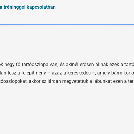
a tréninggel kapcsolatban
 négy fő tartóoszlopa van, és akinél erősen állnak ezek a tart
alan lesz a felépítmény – azaz a kereskedés –, amely bármikor ö
artóoszlopokat, akkor szilárdan megvetettük a lábunkat ezen a ter