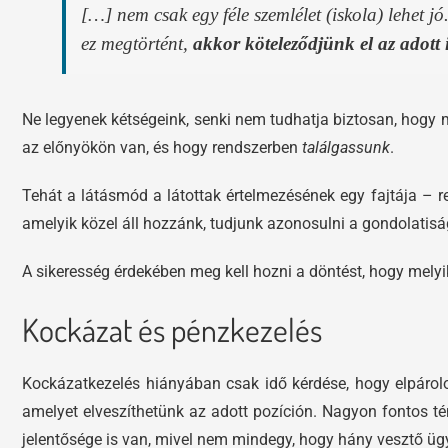
[…] nem csak egy féle szemlélet (iskola) lehet j
ez megtörtént,
akkor köteleződjünk el az adott i
Ne legyenek kétségeink, senki nem tudhatja biztosan, hogy 
az előnyökön van, és hogy rendszerben
találgassunk
.
Tehát a látásmód a látottak értelmezésének egy fajtája – r
amelyik közel áll hozzánk, tudjunk azonosulni a gondolatisá
A sikeresség érdekében meg kell hozni a döntést, hogy melyik
Kockázat és pénzkezelés
Kockázatkezelés hiányában csak idő kérdése, hogy elpárol
amelyet elveszíthetünk az adott pozíción. Nagyon fontos té
jelentősége is van, mivel nem mindegy, hogy hány vesztő ügy