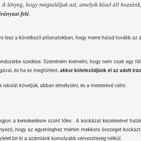
ó. A lényeg, hogy megtaláljuk azt, amelyik közel áll hozzá
rányzat felé
.
mi lesz a következő pillanatokban, hogy merre halad tovább az á
endszerbe szedése. Szeretném kiemelni, hogy nem csak egy féle s
gával, és ha ez megtörtént,
akkor köteleződjünk el az adott irán
 iskolát követjük, abban elmélyülni, és a mesterévé válni.
ogjon a kereskedésre szánt tőke. A kockázat kezelésével hat
nyező, hogy az egyenleghez mérten mekkora összeget kockáztat
letet bír ki a számlánk komolyabb vérveszteség nélkül.