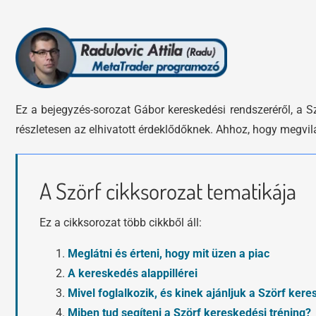
Ez a bejegyzés-sorozat Gábor kereskedési rendszeréről, a Sz
részletesen az elhivatott érdeklődőknek. Ahhoz, hogy megvil
A Szörf cikksorozat tematikája
Ez a cikksorozat több cikkből áll:
Meglátni és érteni, hogy mit üzen a piac
A kereskedés alappillérei
Mivel foglalkozik, és kinek ajánljuk a Szörf kere
Miben tud segíteni a Szörf kereskedési tréning?