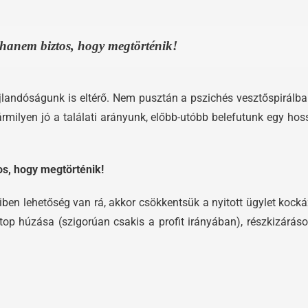
hanem biztos, hogy megtörténik!
jlandóságunk is eltérő. Nem pusztán a pszichés vesztőspirálb
ármilyen jó a találati arányunk, előbb-utóbb belefutunk egy hos
s, hogy megtörténik!
lehetőség van rá, akkor csökkentsük a nyitott ügylet kockáza
op húzása (szigorúan csakis a profit irányában), részkizáráso