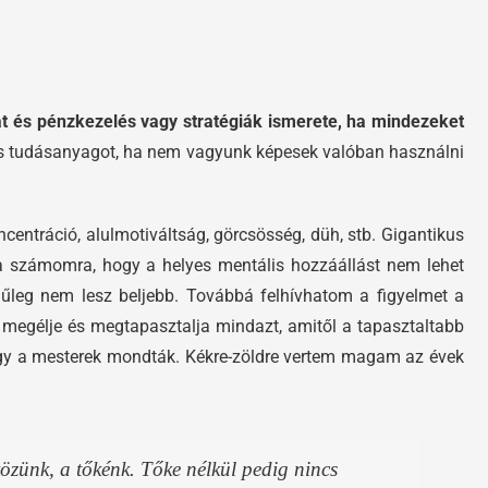
at és pénzkezelés vagy stratégiák ismerete, ha mindezeket
 és tudásanyagot, ha nem vagyunk képesek valóban használni
centráció, alulmotiváltság, görcsösség, düh, stb. Gigantikus
t a számomra, hogy a helyes mentális hozzáállást nem lehet
űleg nem lesz beljebb. Továbbá felhívhatom a figyelmet a
 megélje és megtapasztalja mindazt, amitől a tapasztaltabb
ahogy a mesterek mondták. Kékre-zöldre vertem magam az évek
közünk, a tőkénk. Tőke nélkül pedig nincs