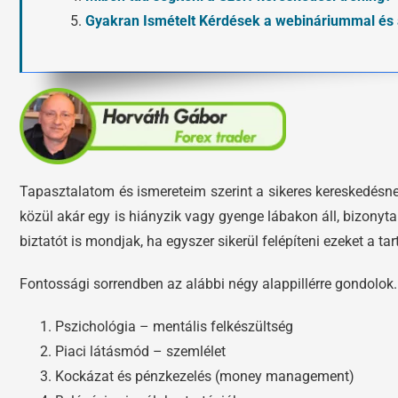
Gyakran Ismételt Kérdések a webináriummal és 
Tapasztalatom és ismereteim szerint a sikeres kereskedésnek
közül akár egy is hiányzik vagy gyenge lábakon áll, bizonyt
biztatót is mondjak, ha egyszer sikerül felépíteni ezeket a t
Fontossági sorrendben az alábbi négy alappillérre gondolok.
Pszichológia – mentális felkészültség
Piaci látásmód – szemlélet
Kockázat és pénzkezelés (money management)