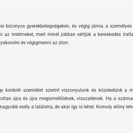
snie bizonyos gyerekbetegségeken, és végig járnia a személyes
i az intelmeket, mert minél jobban sértjük a kereskedés íratl
gyakorolni és végigmenni az úton.
y konkrét szemlélet szerint viszonyulunk és közeledünk a
tottan újra és újra megismétlődnek, visszatérnek. Ha a szám
nagyobb esély a találatra, de akár így is lehet. Komoly előny le