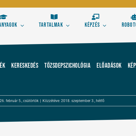
anyagok
Tartalmak
Képzés
Robot
Kezdő
Hala
s aranyszabályai
Tőzsdestratégiák alapele
kék
Kereskedés
Tőzsdepszichológia
Előadások
Kép
 kereskedésből!
Ismerd meg a technikai el
kereskedés alapjait!
Elliott térképe az ármoz
26. február 5., csütörtök
|
Közzétéve: 2018. szeptember 3., hétfő
Szörf Mini