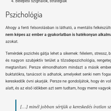
Belépési szignálok, stratégiák
Pszichológia
Ahogy a fenti felsorolásban is látható, a mentális felkészül
nem képes az ember a gyakorlatban is hatékonyan alkalm
azokat.
Temérdek pszichés gátja lehet a sikernek: félelem, stressz,
és nagyon szubjektív terület a tőzsdepszichológia, renget
megtanítani. Persze elmondhatom mindazt a másik emberne
buktatókra, tanácsot is adhatok, amelyeket senki nem foga
kereskedők óvni akarják. Persze ne gondoljátok, hogy én vo
alatt, és az első időkben azt sem tudtam, hogy merre vagyok
[…] minél jobban sértjük a kereskedés íratlan s