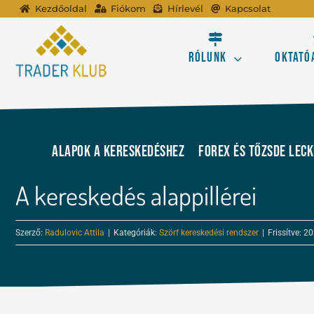
Kihagyás
Kezdőoldal
Fiókom
Hírlevél
Kapcsolat
Rólunk
Oktató
A tőzsdei kereskedé
Alapok a kereskedéshez
FOREX és tőzsde lec
Profitálj az online
A kereskedés alappillérei
Ismerd meg a Forex 
Szerző:
Radulovic Attila
|
Kategóriák:
Szörf kereskedési rendszer
|
Frissítve: 20