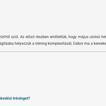
örfről szól. Az előző részben említettük, hogy május utolsó het
ágításba helyezzük a tréning komplexitását, Gábor ma a keresked
skedési tréninget?