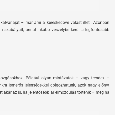
 kálváriáját – már ami a kereskedővé válást illeti. Azonban
an szabályait, annál inkább veszélybe kerül a legfontosabb
 mozgásokhoz. Például olyan mintázatok – vagy trendek –
unkra ismerős jelenségekkel dolgozhatunk, azok nagy előnyt
het akár az is, ha jelentősebb ár elmozdulás történik – még ha