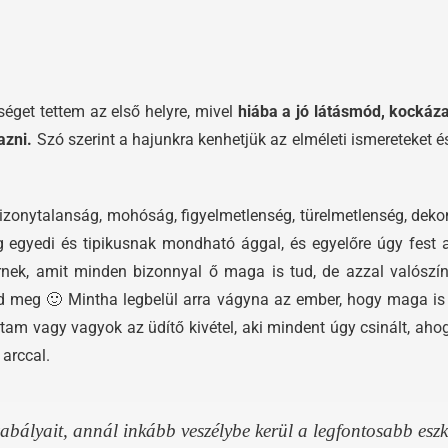
tséget tettem az első helyre, mivel
hiába a jó látásmód, kockáz
azni.
Szó szerint a hajunkra kenhetjük az elméleti ismereteket
 bizonytalanság, mohóság, figyelmetlenség, türelmetlenség, dekon
eg egyedi és tipikusnak mondható ággal, és egyelőre úgy fes
k, amit minden bizonnyal ő maga is tud, de azzal valószín
d meg 🙂 Mintha legbelül arra vágyna az ember, hogy maga is
ltam vagy vagyok az üdítő kivétel, aki mindent úgy csinált, 
 arccal.
zabályait, annál inkább veszélybe kerül a legfontosabb esz