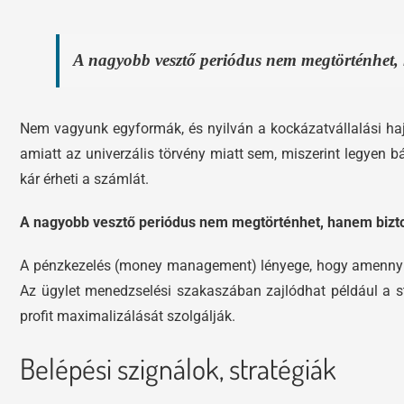
A nagyobb vesztő periódus nem megtörténhet, 
Nem vagyunk egyformák, és nyilván a kockázatvállalási ha
amiatt az univerzális törvény miatt sem, miszerint legyen b
kár érheti a számlát.
A nagyobb vesztő periódus nem megtörténhet, hanem bizto
A pénzkezelés (money management) lényege, hogy amennyiben 
Az ügylet menedzselési szakaszában zajlódhat például a st
profit maximalizálását szolgálják.
Belépési szignálok, stratégiák