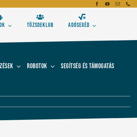
ok
Tőzsdeklub
Adósegéd
dó
mei
zések
Robotok
Segítség és támogatás
emzés alapeszközeit!
gásokhoz
Új!