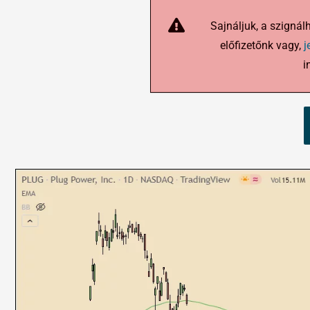
Sajnáljuk, a szignál
előfizetőnk vagy,
j
i