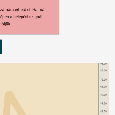
számára érhető el. Ha már
képen a belépési szignál
löljük.