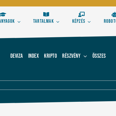
anyagok
Tartalmak
Képzés
Robot
Kezdő
Hala
s aranyszabályai
Tőzsdestratégiák alapele
Deviza
Index
Kripto
Részvény
Összes
 kereskedésből!
Ismerd meg a technikai el
kereskedés alapjait!
Elliott térképe az ármoz
Szörf Mini