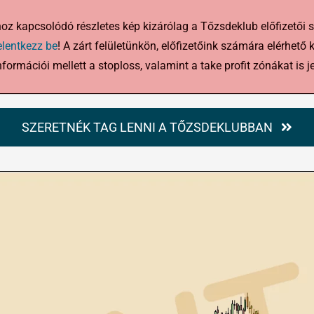
hoz kapcsolódó részletes kép kizárólag a Tőzsdeklub előfizetői 
elentkezz be
! A zárt felületünkön, előfizetőink számára elérhető 
nformációi mellett a stoploss, valamint a take profit zónákat is je
SZERETNÉK TAG LENNI A TŐZSDEKLUBBAN