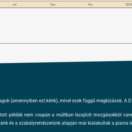
btagok (amennyiben ezt kérik), mivel ezek függő megbízások. A D
atott példák nem csupán a múltban lezajlott mozgásokból vann
nk és a szabályrendszerünk alapján már kialakultak a piacra lép