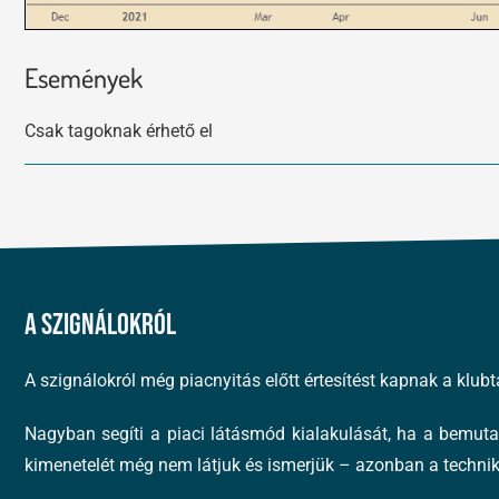
Események
Csak tagoknak érhető el
A szignálokról
A szignálokról még piacnyitás előtt értesítést kapnak a klu
Nagyban segíti a piaci látásmód kialakulását, ha a bemut
kimenetelét még nem látjuk és ismerjük – azonban a techniká