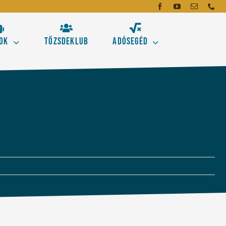
ok
Tőzsdeklub
Adósegéd
dó
mei
emzés alapeszközeit!
gásokhoz
Új!