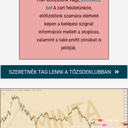
be
! A zárt felületünkön,
előfizetőink számára elérhető
képen a belépési szignál
információi mellett a stoploss,
valamint a take profit zónákat is
jelöljük.
SZERETNÉK TAG LENNI A TŐZSDEKLUBBAN