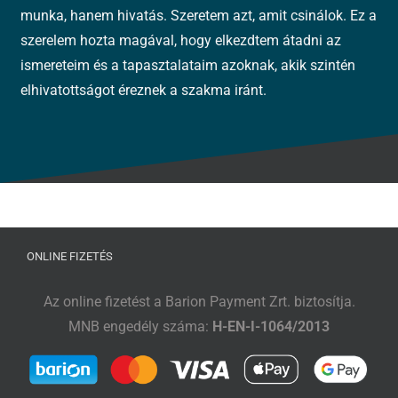
munka, hanem hivatás. Szeretem azt, amit csinálok. Ez a
szerelem hozta magával, hogy elkezdtem átadni az
ismereteim és a tapasztalataim azoknak, akik szintén
elhivatottságot éreznek a szakma iránt.
ONLINE FIZETÉS
Az online fizetést a Barion Payment Zrt. biztosítja.
MNB engedély száma:
H-EN-I-1064/2013