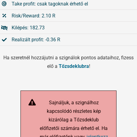
Take profit: csak tagoknak érhető el
Risk/Reward: 2.10 R
Kilépés: 182.73
Realizált profit: -0.36 R
Ha szeretnél hozzájutni a szignálok pontos adataihoz, fizess
elő a
Tőzsdeklubra
!
Sajnáljuk, a szignálhoz
kapcsolódó részletes kép
kizárólag a Tőzsdeklub
előfizetői számára érhető el. Ha
már előfizetőnk vagy,
jelentkezz