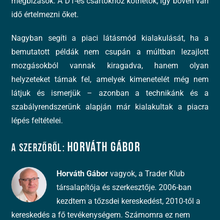
megbízások. A D1-es csártokhoz köthetők, így bőven van
idő értelmezni őket.
Nagyban segíti a piaci látásmód kialakulását, ha a
bemutatott példák nem csupán a múltban lezajlott
mozgásokból vannak kiragadva, hanem olyan
helyzeteket tárnak fel, amelyek kimenetelét még nem
látjuk és ismerjük – azonban a technikánk és a
szabályrendszerünk alapján már kialakultak a piacra
lépés feltételei.
Horváth Gábor
A szerzőről:
Horváth Gábor
vagyok, a Trader Klub
társalapítója és szerkesztője. 2006-ban
kezdtem a tőzsdei kereskedést, 2010-től a
kereskedés a fő tevékenységem. Számomra ez nem