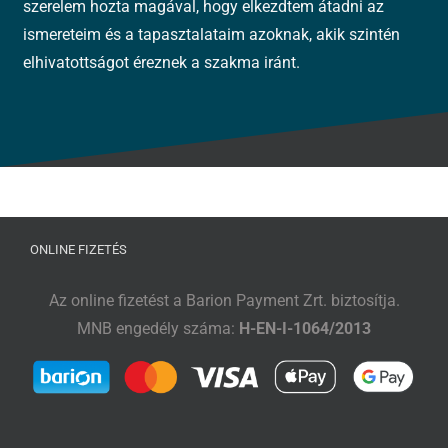
szerelem hozta magával, hogy elkezdtem átadni az
ismereteim és a tapasztalataim azoknak, akik szintén
elhivatottságot éreznek a szakma iránt.
ONLINE FIZETÉS
Az online fizetést a Barion Payment Zrt. biztosítja.
MNB engedély száma:
H-EN-I-1064/2013