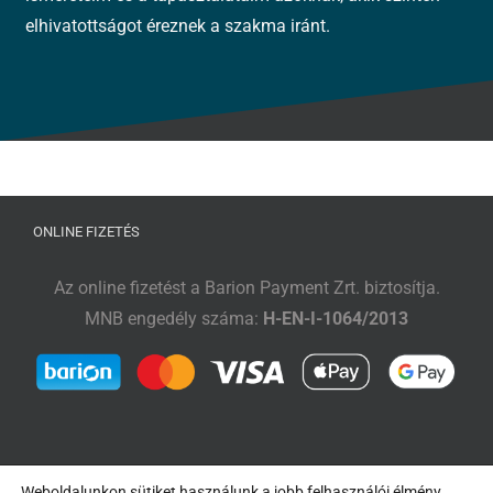
elhivatottságot éreznek a szakma iránt.
ONLINE FIZETÉS
Az online fizetést a Barion Payment Zrt. biztosítja.
MNB engedély száma:
H-EN-I-1064/2013
Weboldalunkon sütiket használunk a jobb felhasználói élmény