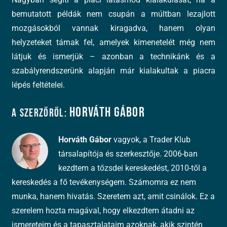
bemutatott példák nem csupán a múltban lezajlott
mozgásokból vannak kiragadva, hanem olyan
helyzeteket tárnak fel, amelyek kimenetelét még nem
látjuk és ismerjük – azonban a technikánk és a
szabályrendszerünk alapján már kialakultak a piacra
lépés feltételei.
Horváth Gábor
A szerzőről:
Horváth Gábor
vagyok, a Trader Klub
társalapítója és szerkesztője. 2006-ban
kezdtem a tőzsdei kereskedést, 2010-től a
kereskedés a fő tevékenységem. Számomra ez nem
munka, hanem hivatás. Szeretem azt, amit csinálok. Ez a
szerelem hozta magával, hogy elkezdtem átadni az
ismereteim és a tapasztalataim azoknak, akik szintén