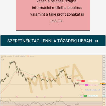
képen a belépési szignál
információi mellett a stoploss,
valamint a take profit zónákat is
jelöljük.
SZERETNÉK TAG LENNI A TŐZSDEKLUBBAN