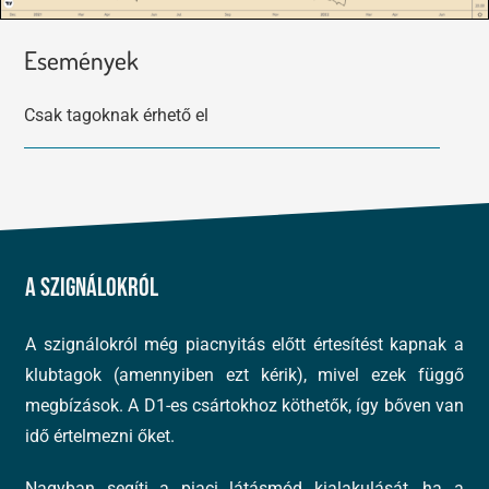
Események
Csak tagoknak érhető el
A szignálokról
A szignálokról még piacnyitás előtt értesítést kapnak a
klubtagok (amennyiben ezt kérik), mivel ezek függő
megbízások. A D1-es csártokhoz köthetők, így bőven van
idő értelmezni őket.
Nagyban segíti a piaci látásmód kialakulását, ha a