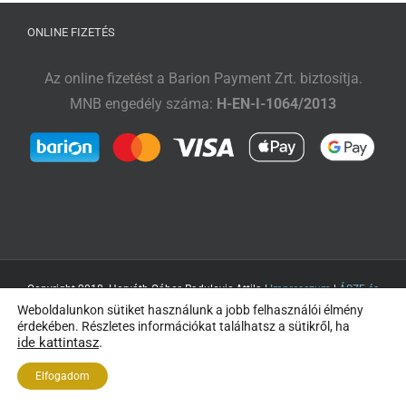
Tőzsdeklub
ONLINE FIZETÉS
Adósegéd
Az online fizetést a Barion Payment Zrt. biztosítja.
MNB engedély száma:
H-EN-I-1064/2013
Copyright 2018- Horváth Gábor, Radulovic Attila |
Impresszum
|
ÁSZF és
Weboldalunkon sütiket használunk a jobb felhasználói élmény
Adatvédelem
| Minden jog fenntartva
érdekében. Részletes információkat találhatsz a sütikről, ha
ide kattintasz
.
Elfogadom