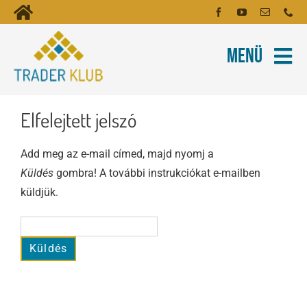
Kihagyás
Toggle
Kezdőoldal
Navigation
Menü
Fiókom
Rólunk
Hírlevél
Elfelejtett jelszó
Kapcsolat
Oktatóanyagok
Add meg az e-mail címed, majd nyomj a
Küldés
gombra! A további instrukciókat e-mailben
Tartalmak
küldjük.
Képzés
Robotok