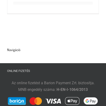
Tőzsdeklub
Adósegéd
Navigáció
ONLINE FIZETÉS
Az online fizetést a Barion Payment Zrt. biztosítja.
MNB engedély száma:
H-EN-I-1064/2013