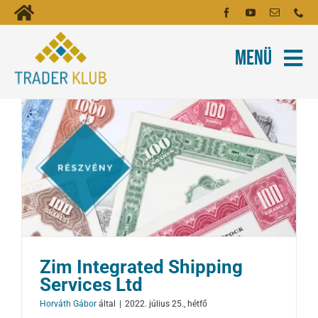
Kihagyás
Toggle
Kezdőoldal
Navigation
Menü
Fiókom
Rólunk
Hírlevél
Kapcsolat
Oktatóanyagok
Tartalmak
Képzés
Zim Integrated Shipping
Robotok
Services Ltd
Horváth Gábor
által
|
2022. július 25., hétfő