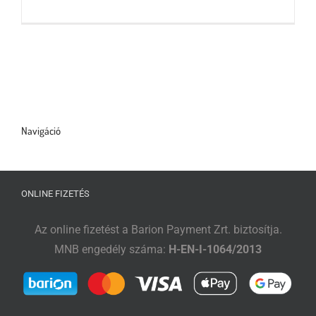
Tőzsdeklub
Adósegéd
Navigáció
ONLINE FIZETÉS
Az online fizetést a Barion Payment Zrt. biztosítja.
MNB engedély száma:
H-EN-I-1064/2013