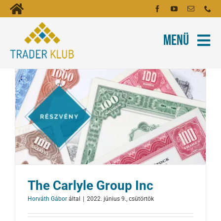
Kihagyás
Toggle
Kezdőoldal
Navigation
Menü
Fiókom
Rólunk
Hírlevél
Kapcsolat
Oktatóanyagok
Tartalmak
Képzés
The Carlyle Group Inc
Robotok
Horváth Gábor
által
|
2022. június 9., csütörtök