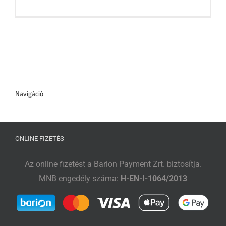
Tőzsdeklub
Adósegéd
Navigáció
ONLINE FIZETÉS
Az online fizetést a Barion Payment Zrt. biztosítja.
MNB engedély száma:
H-EN-I-1064/2013