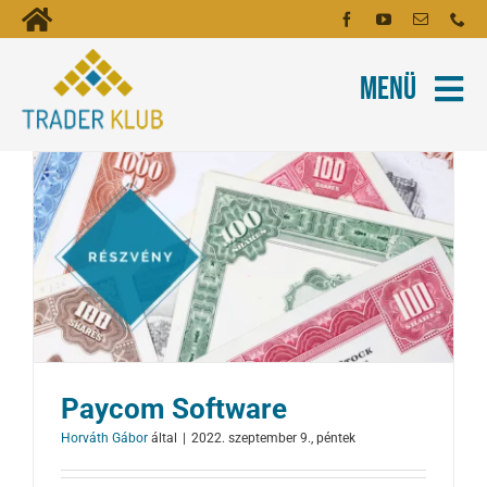
Kihagyás
Toggle
Kezdőoldal
Navigation
Menü
Fiókom
Rólunk
Hírlevél
Kapcsolat
Oktatóanyagok
Tartalmak
Képzés
Paycom Software
Robotok
Horváth Gábor
által
|
2022. szeptember 9., péntek