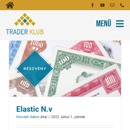
Kihagyás
Toggle
Kezdőoldal
Navigation
Menü
Fiókom
Rólunk
Hírlevél
Kapcsolat
Oktatóanyagok
Tartalmak
Képzés
Elastic N.v
Robotok
Horváth Gábor
által
|
2022. július 1., péntek