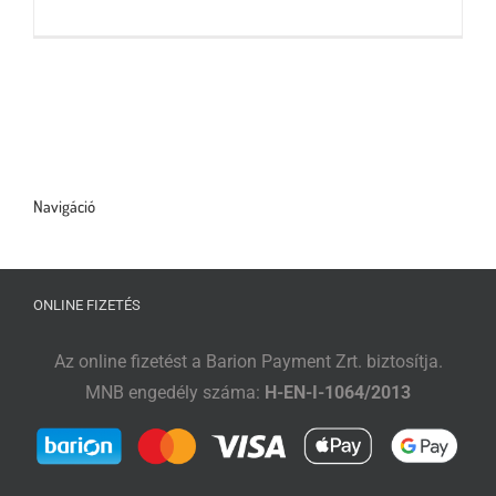
Tőzsdeklub
Adósegéd
Navigáció
ONLINE FIZETÉS
Az online fizetést a Barion Payment Zrt. biztosítja.
MNB engedély száma:
H-EN-I-1064/2013