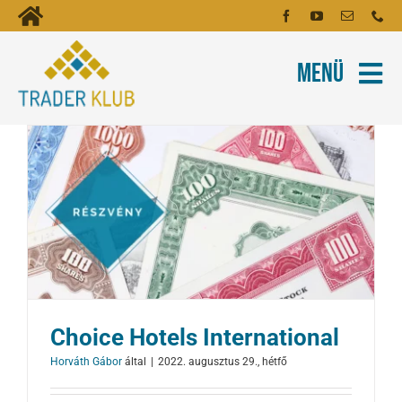
Kihagyás
Toggle
Kezdőoldal
Navigation
Menü
Fiókom
Rólunk
Hírlevél
Kapcsolat
Oktatóanyagok
Tartalmak
Képzés
Choice Hotels International
Robotok
Horváth Gábor
által
|
2022. augusztus 29., hétfő