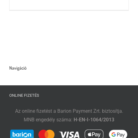
Tőzsdeklub
Adósegéd
Navigáció
ONLINE FIZETÉS
Az online fizetést a Barion Payment Zrt. biztosítja.
MNB engedély száma:
H-EN-I-1064/2013